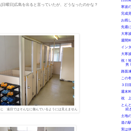
口田
(日曜日)広島を出ると言っていたが、
どうなったのかな？
寒波
完成
お残
先週
大寒
週間I
イン
大寒
祝！
男
路面
この
３日
週末I
祝 
とん
続
感じ 遠目ではそんなに傷んでいるようには見えません
土地
道の
実は