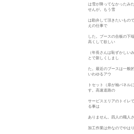
は雪が降ってなかっ
たみ
せんが。もう雪
は勘弁して頂きたいもの
えの仕事で
した。
ブースの合板の下
高くして欲しい
（
年長さんは恥ずかしい
とで新しくしまし
た。
最近のブースは一般
いわゆるアウ
トセット（
扉が袖パネル
す。
高速道路の
サービスエリアのトイレ
る事は
ありません。四人の職人
加工作業は外なのでやは