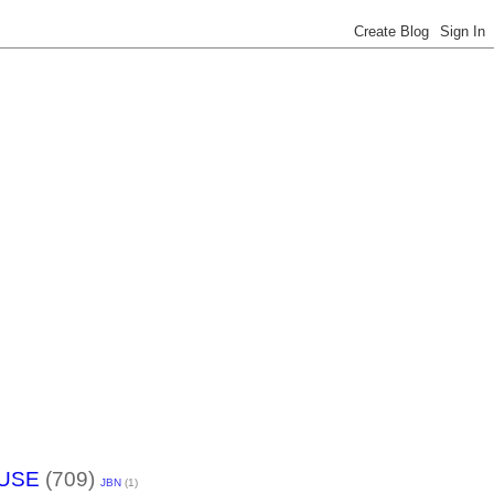
USE
(709)
JBN
(1)