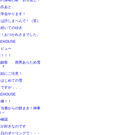
南の漆喰の家 お引渡し！
の爪あと…
見学会やります！
しは許しまへんで！（笑）
に続いてのゆき
波！おつかれさまでした。
KEHOUSE
タビュー
波！！！
地鎮祭 雨男あらため雪
！？
凍結にご注意！
冬はじめての雪
目ですが．．．
KEHOUSE
上棟！！
ど当番からの餅まき！神事
き～
の確認
駅が好きなのです
休日のボーリングで・・・