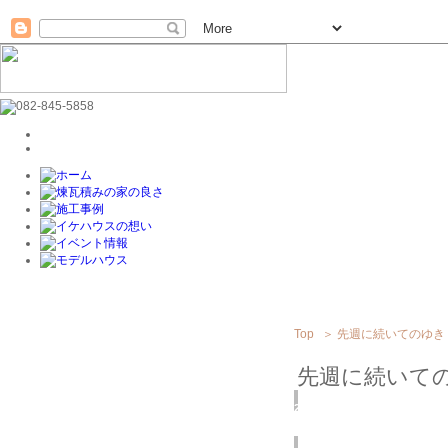
Top
＞
先週に続いてのゆき
先週に続いて
2016
1/26
(火)