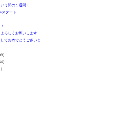
という間の１週間！
6年スタート
会
会！
もよろしくお願いします
ましておめでとうございま
09)
64)
1)