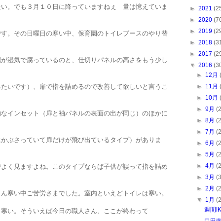
たい。でも３月１０日に降っていますねぇ 量は憶えていま
►
2021
(2
►
2020
(7
►
2019
(2
です。
その日曜日の寒い中、
保育園のトイレブースのやり替
►
2018
(3
►
2017
(2
端が湿気で腐っているのと、
仕切りパネルの高さをもう少し
▼
2016
(3
►
12月
みたいです）、
扉で指を詰めるので改善して欲しいと言うこ
►
11月
►
10月
►
9月
(
的なインセット（
扉と袖パネルの表面の出が同じ）のほかに
►
8月
(
►
7月
(
にかぶさっていて扉だけが飛び出ているタイプ）
がありま
►
6月
(
►
5月
(
►
4月
(
でよく見ますよね。
このタイプならば子供が誤って指を詰め
►
3月
(
►
2月
(
さん寒い中ご苦労さまでした。
室内といえどトイレは寒い。
▼
1月
(
週間I
り寒い。そういえば今日の職人さん、
ここが終わって