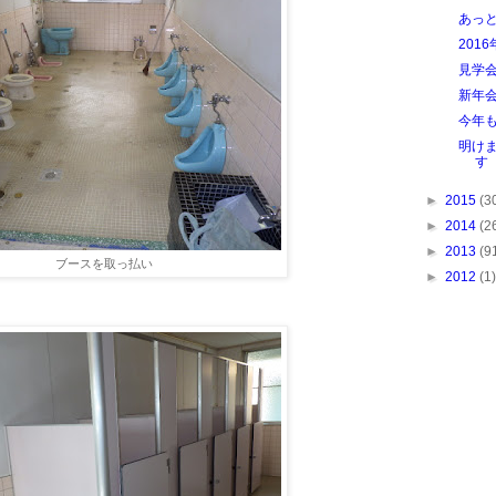
あっ
201
見学
新年
今年
明け
す
►
2015
(3
►
2014
(2
►
2013
(9
ブースを取っ払い
►
2012
(1)