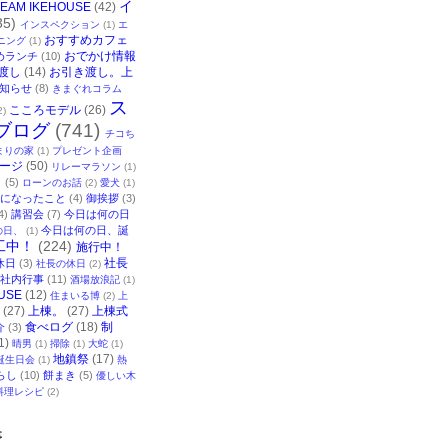
イ
TEAM IKEHOUSE
(42)
35)
インスペクション
(1)
エ
おすすめカフェ
ニング
(1)
おでかけ情報
めランチ
(10)
渡し
(14)
お引き渡し。上
知らせ
(8)
きまぐれコラム
ス
こころモデル
(26)
2)
ブログ
(741)
チコち
まりの家
(1)
プレゼント企画
ージ
(50)
リレーマラソン
(1)
ク
(5)
ローンのお話
(2)
愛犬
(1)
になったこと
(4)
御挨拶
(3)
4)
講習会
(7)
今日は何の日
今日は何の日、誕
の日、
(1)
工中！
(224)
施行中！
社長
休日
(3)
社長の休日
(2)
社内行事
(11)
酒場放浪記
(1)
USE
(12)
住まいる博
(2)
上
(27)
上棟。
(27)
上棟式
食べログ
(18)
制
介
(3)
1)
晴男
(1)
掃除
(1)
大蛇
(1)
地鎮祭
(17)
誕生日会
(1)
熱
らし
(10)
餅まき
(5)
優しい木
料理レシピ
(2)
事