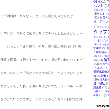
OB様
(12)
ベント
(1
アコンクリー
(20)
おすす
グで「明日はこれかな？」という文面がありましたが
(22)
お引き
棟。
(38)
お
？
(1)
キャンプ
(
タッフ
が、
何せ寒くて寒くて家でころげてテレビを見た方がいいや
ゃん
(1)
はじ
ホームペ
(1)
ロードバイ
・・ じゃなくて違う違う。例年、楽々園の駅前で往路･復
家事楽
(3)
気
工務店協会
(
(8)
今日は何
は仕事で応援には行けませんでした。
昼休憩の時にワンセグ
施
生花
(4)
(33)
社員の
ブログ
(16)
週間IKEHO
かなかったので？
広島は２位と大健闘だったようでなにより
上棟！
棟
(2)
(29)
職人紹
度・補助
(2
やれませんでしたね。
今度の寒波はいつだろう？
昨年この時
誕生花
(10)
暮
い夏！
(2)
の住まい
(1)
表をつけていたので
すが、
それによると１月３０日に雪が降
過去の記