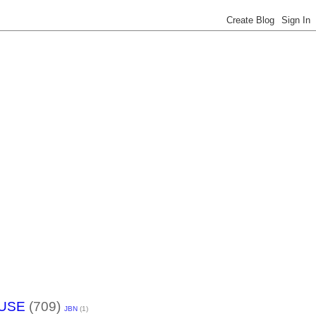
USE
(709)
JBN
(1)