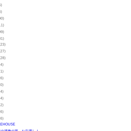
5)
6)
90)
11)
99)
01)
(23)
(27)
(28)
24)
21)
26)
20)
24)
24)
32)
26)
26)
KEHOUSE