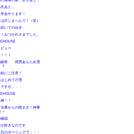
南の漆喰の家 お引渡し！
の爪あと…
見学会やります！
しは許しまへんで！（笑）
に続いてのゆき
波！おつかれさまでした。
KEHOUSE
タビュー
波！！！
地鎮祭 雨男あらため雪
！？
凍結にご注意！
冬はじめての雪
目ですが．．．
KEHOUSE
上棟！！
ど当番からの餅まき！神事
き～
の確認
駅が好きなのです
休日のボーリングで・・・