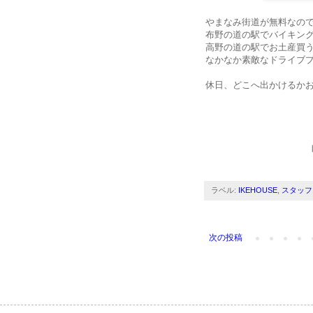
やまなみ街道が無料なの
布野の道の駅でバイキン
高野の道の駅でお土産買
なかなか素敵なドライブプ
休日、どこへ出かけるか
ラベル:
IKEHOUSE
,
スタッフ
次の投稿