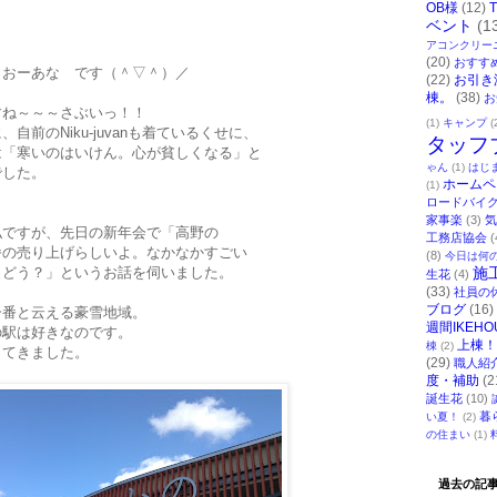
OB様
(12)
ベント
(1
アコンクリー
(20)
おすす
 おーあな です（＾▽＾）／
(22)
お引き
棟。
(38)
お
すね～～～さぶいっ！！
(1)
キャンプ
(
自前のNiku-juvanも着ているくせに、
タッフ
は「寒いのはいけん。心が貧しくなる」と
ゃん
(1)
はじ
でした。
ホームペ
(1)
ロードバイ
家事楽
(3)
気
私ですが、先日の新年会で「高野の
工務店協会
(
番の売り上げらしいよ。なかなかすごい
(8)
今日は何
らどう？」というお話を伺いました。
施
生花
(4)
(33)
社員の
ブログ
(16)
一番と云える豪雪地域。
週間IKEHO
の駅は好きなのです。
上棟！
棟
(2)
ってきました。
(29)
職人紹
度・補助
(2
誕生花
(10)
暮
い夏！
(2)
の住まい
(1)
過去の記