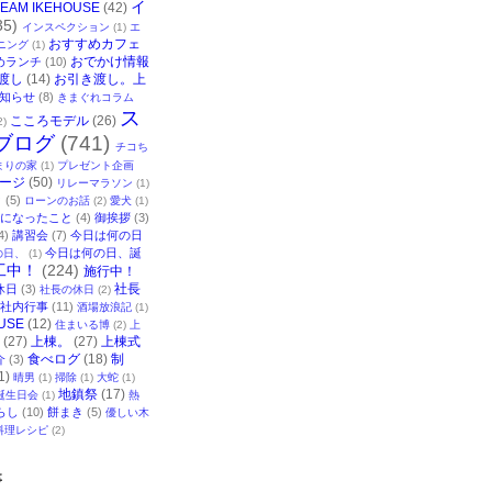
イ
TEAM IKEHOUSE
(42)
35)
インスペクション
(1)
エ
おすすめカフェ
ニング
(1)
おでかけ情報
めランチ
(10)
渡し
(14)
お引き渡し。上
知らせ
(8)
きまぐれコラム
ス
こころモデル
(26)
2)
ブログ
(741)
チコち
まりの家
(1)
プレゼント企画
ージ
(50)
リレーマラソン
(1)
ク
(5)
ローンのお話
(2)
愛犬
(1)
になったこと
(4)
御挨拶
(3)
4)
講習会
(7)
今日は何の日
今日は何の日、誕
の日、
(1)
工中！
(224)
施行中！
社長
休日
(3)
社長の休日
(2)
社内行事
(11)
酒場放浪記
(1)
USE
(12)
住まいる博
(2)
上
(27)
上棟。
(27)
上棟式
食べログ
(18)
制
介
(3)
1)
晴男
(1)
掃除
(1)
大蛇
(1)
地鎮祭
(17)
誕生日会
(1)
熱
らし
(10)
餅まき
(5)
優しい木
料理レシピ
(2)
事