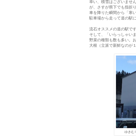
幸い、積雪はございませ
が、さすが県下でも指折
車を降りた瞬間から「寒
駐車場から走って道の駅
流石オススメの道の駅で
そして、「いらっしゃい
野菜の種類も数も多い。
大根（立派で新鮮なのが
ゆきむ