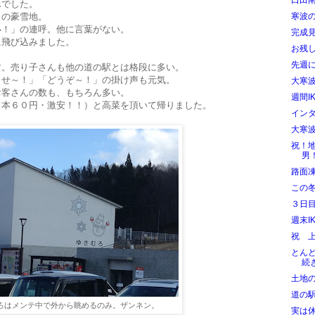
口田
んでした。
りの豪雪地。
寒波
い！」の連呼。他に言葉がない。
完成
に飛び込みました。
お残
先週
す。売り子さんも他の道の駅とは格段に多い。
ませ～！」「どうぞ～！」の掛け声も元気。
大寒
お客さんの数も、もちろん多い。
週間I
１本６０円・激安！！）と高菜を頂いて帰りました。
イン
大寒
祝！
男
路面
この
３日
週末I
祝 
とん
続
土地
道の
ろはメンテ中で外から眺めるのみ。ザンネン。
実は