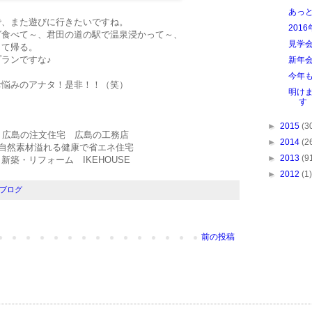
あっ
で、また遊びに行きたいですね。
201
グ食べて～、君田の道の駅で温泉浸かって～、
見学
うて帰る。
ランですな♪
新年
今年
お悩みのアナタ！是非！！（笑）
明け
す
►
2015
(3
広島の注文住宅 広島の工務店
►
2014
(2
自然素材溢れる健康で省エネ住宅
►
2013
(9
新築・リフォーム IKEHOUSE
►
2012
(1)
ブログ
前の投稿