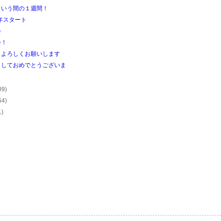
という間の１週間！
6年スタート
会
会！
もよろしくお願いします
ましておめでとうございま
09)
64)
1)