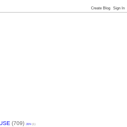
USE
(709)
JBN
(1)