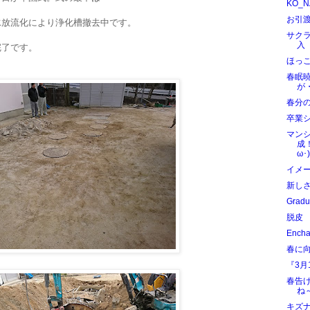
KO_NA
お引
水放流化により浄化槽撤去中です。
サク
完了です。
ほっ
春眠
が
春分
卒業
マン
成
ω･)
イメ
新し
Gradu
脱皮
Ench
春に向
『3月
春告
ね
キズ