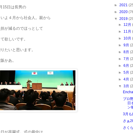
►
2021
(2
月15日は長男の
►
2020
(7
よいよ４月から社会人。親から
▼
2019
(2
►
12月
負担が減るのでほっとして
►
11月
►
10月
して欲しいです。
►
9月
(
贈りたいと思います。
►
8月
(
►
7月
(
大阪かあ。
►
6月
(
►
5月
(
►
4月
(
▼
3月
(
Ench
プロ
日
ン
3月も
さぁ2
さく
今日が卒園式。式の最中は