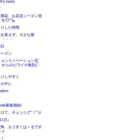
's news
渡
ラ開花 お花見シーズン突
入 ٩(ˊᗜˋ*)و
こりした時間
暁を覚えず、小さな春
・・・・
の日
シーズン
ションリノベーション完
！からのビワイチ報告(;´･
ージしやすく
さの中に
ation
ante募集開始!
けて、チェンジ (*ﾟ▽ﾟ)ﾉ
11日』
げ鳥 もうすぐは～るです
～♬
ナ！