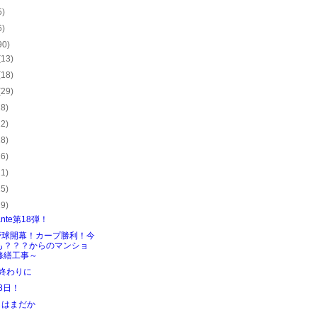
5)
6)
90)
(13)
(18)
(29)
28)
22)
28)
26)
21)
25)
29)
ante第18弾！
野球開幕！カープ勝利！今
も？？？からのマンショ
修繕工事～
終わりに
8日！
らはまだか