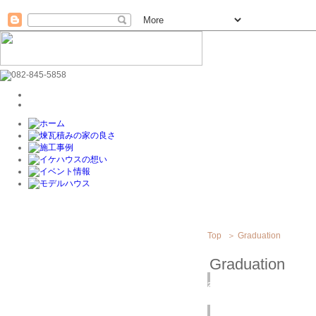
Top
＞
Graduation
Graduation
2019
3/16
(土)