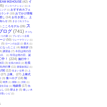
イ
TEAM IKEHOUSE
(42)
35)
インスペクション
(1)
エ
おすすめカフェ
ニング
(1)
おでかけ情報
めランチ
(10)
渡し
(14)
お引き渡し。上
知らせ
(8)
きまぐれコラム
ス
こころモデル
(26)
2)
ブログ
(741)
チコち
まりの家
(1)
プレゼント企画
ージ
(50)
リレーマラソン
(1)
ク
(5)
ローンのお話
(2)
愛犬
(1)
になったこと
(4)
御挨拶
(3)
4)
講習会
(7)
今日は何の日
今日は何の日、誕
の日、
(1)
工中！
(224)
施行中！
社長
休日
(3)
社長の休日
(2)
社内行事
(11)
酒場放浪記
(1)
USE
(12)
住まいる博
(2)
上
(27)
上棟。
(27)
上棟式
食べログ
(18)
制
介
(3)
1)
晴男
(1)
掃除
(1)
大蛇
(1)
地鎮祭
(17)
誕生日会
(1)
熱
らし
(10)
餅まき
(5)
優しい木
料理レシピ
(2)
事