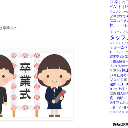
OB様
(12)
ベント
(1
アコンクリー
(20)
おすす
(22)
お引き
棟。
(38)
お
は卒業式の
(1)
キャンプ
(
タッフ
ゃん
(1)
はじ
ホームペ
(1)
ロードバイ
家事楽
(3)
気
工務店協会
(
(8)
今日は何
施
生花
(4)
(33)
社員の
ブログ
(16)
週間IKEHO
上棟！
棟
(2)
(29)
職人紹
度・補助
(2
誕生花
(10)
暮
い夏！
(2)
の住まい
(1)
過去の記