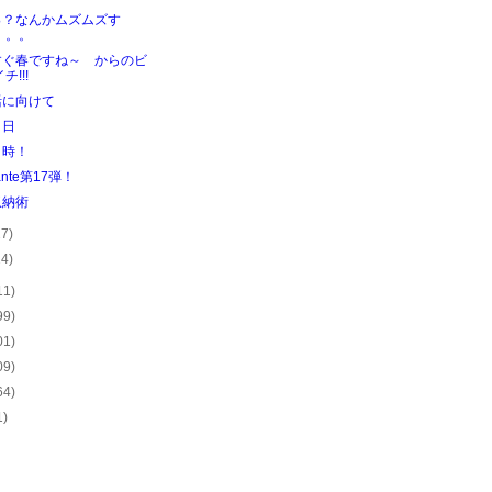
っ？なんかムズムズす
。。。
すぐ春ですね～ からのビ
チ!!!
活に向けて
３日
り時！
ante第17弾！
収納術
27)
24)
11)
99)
01)
09)
64)
1)