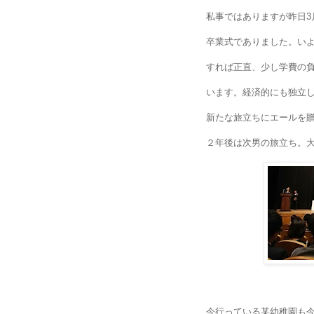
私事ではありますが昨日3
卒業式でありました。い
すれば正直、少し学費の
います。経済的にも独立
新たな旅立ちにエールを
２年後は次男の旅立ち。
今行っている某幼稚園も