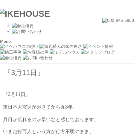
Menu
『3月11日』
『
3
月
11
日』
東日本大震災が起きてから丸
年。
8
月日が流れるのが早いなと感じております
。
いまだ何百人という方が行方不明のまま、