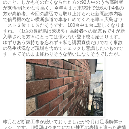
のこと。しかもその亡くなられた方の92人中のうち高齢者
が60％弱とかなり高く、今年も１月末統計では6人中4名の
方が高齢者。今回の講習でも取り上げられた新聞記事内容
で信号機のない横断歩道で車を止めてくれる率＝広島はワ
ースト２位！１％だそうです。100台中１台...悲しくなりま
すね。（1位の長野県は58.6％）高齢者への配慮もですが新
入学される方々にとっては慣れない登下校も始まります。
ゆずりあう気持ちを忘れず＋私も講習直後だけでなく事故
の発生状況など現場も含めてチェックし意識したいもので
す。さてそのまま終わりそうな勢いになりそうでしたが...
昨月など断熱工事が続いておりましたが今月は足場解体ラ
ッシュです。H様邸は今までにない煉瓦の表情＋違った表情