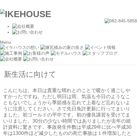
Menu
新生活に向けて
こんにちは。本日は貴重な晴れとのことで暖かく過ごしや
すかったですね。ただし明日は雨、気温も今日のようなこ
ともないでしょうから季節感を忘れて上着など忘れないよ
うに注意してください。さて先日免許更新に行ってまいり
ました。初ゴールドの平中です。初の優良講習を受けてま
いりました。30分の少ない時間ではありましたが去年の統
計資料に驚きです。事故発生件数は平成29年に比べ平成30
年は1300件ほど減少したものの死亡事故は１件増加したと