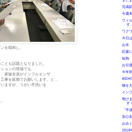
まだまだ
完成
今週
ウィ
す
ワク
今日
お水
ガンを唱和し、
応援
短熱
のことも話題となりました。
お引
ーションの現場でも、
今年初の..
り、家族全員がインフルエンザ
IKE
く工事を延期でお願いします。と…
ていますが、うがい手洗いを
物を
イン
明け
た。
す
。
「平成
安心
おみ
2019