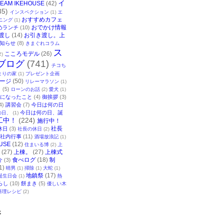
イ
TEAM IKEHOUSE
(42)
35)
インスペクション
(1)
エ
おすすめカフェ
ニング
(1)
おでかけ情報
めランチ
(10)
渡し
(14)
お引き渡し。上
知らせ
(8)
きまぐれコラム
ス
こころモデル
(26)
2)
ブログ
(741)
チコち
まりの家
(1)
プレゼント企画
ージ
(50)
リレーマラソン
(1)
ク
(5)
ローンのお話
(2)
愛犬
(1)
になったこと
(4)
御挨拶
(3)
4)
講習会
(7)
今日は何の日
今日は何の日、誕
の日、
(1)
工中！
(224)
施行中！
社長
休日
(3)
社長の休日
(2)
社内行事
(11)
酒場放浪記
(1)
USE
(12)
住まいる博
(2)
上
(27)
上棟。
(27)
上棟式
食べログ
(18)
制
介
(3)
1)
晴男
(1)
掃除
(1)
大蛇
(1)
地鎮祭
(17)
誕生日会
(1)
熱
らし
(10)
餅まき
(5)
優しい木
料理レシピ
(2)
事