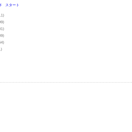
9年 スタート
11)
99)
01)
09)
64)
1)