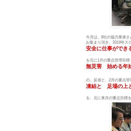
今月は、8社の協力業者さ
お集まり頂き、2019年ス
安全に仕事ができる
を元に1月の重点管理目標
無災害 始める年
の、反省と、2月の重点管
凍結と 足場の上
を、元に来月の重点目標