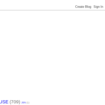
USE
(709)
JBN
(1)