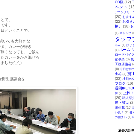
OB様
(12)
ベント
(1
アコンクリー
(20)
おすす
ことで、
(22)
お引き
うです。
棟。
(38)
お
た日ということで。
(1)
キャンプ
(
タッフ
間続いても大好きな
ゃん
(1)
はじ
の頃、カレーが好き
ホームペ
(1)
が無くなっても、ご飯を
ロードバイ
いたカレーをかき混ぜる
家事楽
(3)
気
た(^_^;)
工務店協会
(
(8)
今日は何
施
生花
(4)
安全衛生協議会を
(33)
社員の
ブログ
(16)
週間IKEHO
上棟！
棟
(2)
(29)
職人紹
度・補助
(2
誕生花
(10)
暮
い夏！
(2)
の住まい
(1)
過去の記