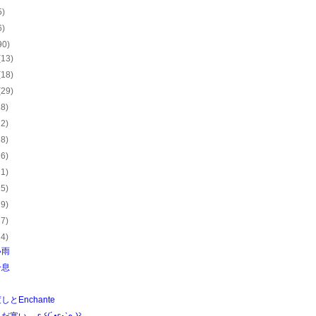
5)
6)
90)
(13)
(18)
(29)
28)
22)
28)
26)
21)
25)
29)
27)
24)
い雨
一息
しとEnchante