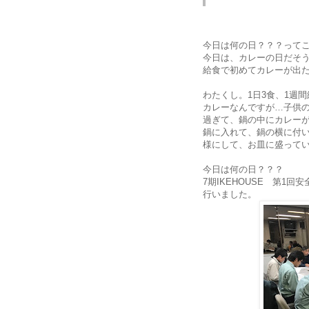
今日は何の日？？？って
今日は、カレーの日だそ
給食で初めてカレーが出
わたくし。1日3食、1週
カレーなんですが…子供
過ぎて、鍋の中にカレー
鍋に入れて、鍋の横に付
様にして、お皿に盛っていまし
今日は何の日？？？
7期IKEHOUSE 第1回
行いました。