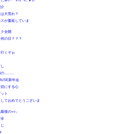
寒い ε-꒰(´･ε･̥ˋ๑ )꒱
紹介
末は大荒れ？
ルスが蔓延していま
．．．
ワク全開
は何の日？？？
に行くぞぉ
渡し
.........
HOUSE新年会
大切にする心
プット
ましておめでとうございま
！
最後の○○」
安全
くじ
年