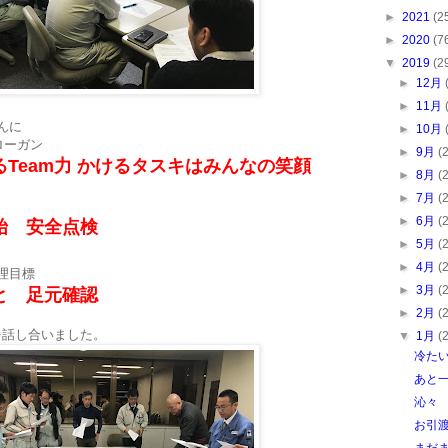
►
2021
(2
►
2020
(7
▼
2019
(2
►
12月
►
11月
んに
►
10月
ローガン
►
9月
(
Team力 かけるタスキはみんなの笑顔
►
8月
(
►
7月
(
►
6月
(
始 安全点検
►
5月
(
►
4月
(
理目標
►
3月
(
と 足元確認
►
2月
(
を話し合いました。
▼
1月
(
冷た
あと
沁々
お引渡