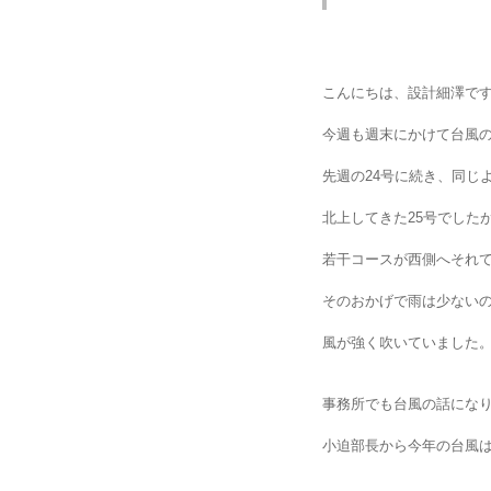
こんにちは、設計細澤で
今週も週末にかけて台風
先週の
号に続き、同じ
24
北上してきた
号でした
25
若干コースが西側へそれ
そのおかげで雨は少ない
風が強く吹いていました
事務所でも台風の話にな
小迫部長から今年の台風