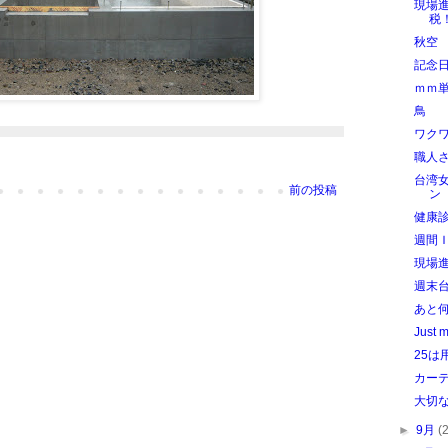
現場
税
秋空
記念日
ｍｍ
鳥
ワクワ
職人
台湾
前の投稿
ン
健康
週間
現場
週末
あと
Just m
25は
カー
大切
►
9月
(