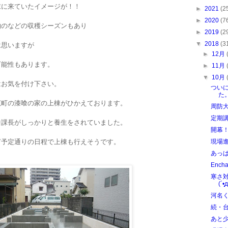
末に来ていたイメージが！！
►
2021
(2
►
2020
(7
物のなどの収穫シーズンもあり
►
2019
(2
は思いますが
▼
2018
(3
►
12月
可能性もあります。
►
11月
▼
10月
はお気を付け下さい。
つい
た
広町の漆喰の家の上棟がひかえております。
周防大
定期
中課長がしっかりと養生をされていました。
開幕
ぎ予定通りの日程で上棟も行えそうです。
現場
あっぱ
Ench
寒さ
(´•̥̥̥
河名
続・
あと