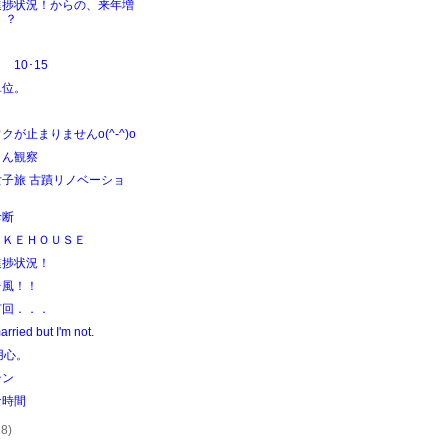
進捗状況！からの、来年増
！？
 10･15
単位。
クが止まりませんo(^-^)o
さん観察
女子旅 古蹟リノベーショ
診断
ＩＫＥＨＯＵＳＥ
進捗状況！
台風！！
何回．．．
arried but I'm not.
用心。
テン
な時間
28)