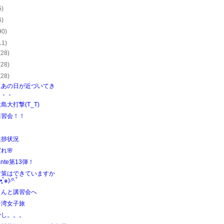
5)
6)
90)
11)
(28)
(28)
(28)
にあの日が近づいてき
。。。
島大打撃(T_T)
講習会！！
！
進捗状況
れ🌸
ante第13弾！
対策はできていますか
д•̥̥̥`̀๑)‧º·˚
くんと講習会へ
台湾女子旅
少し。。。