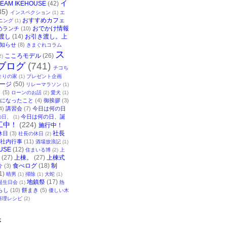
イ
TEAM IKEHOUSE
(42)
35)
インスペクション
(1)
エ
おすすめカフェ
ニング
(1)
おでかけ情報
めランチ
(10)
渡し
(14)
お引き渡し。上
知らせ
(8)
きまぐれコラム
ス
こころモデル
(26)
2)
ブログ
(741)
チコち
まりの家
(1)
プレゼント企画
ージ
(50)
リレーマラソン
(1)
ク
(5)
ローンのお話
(2)
愛犬
(1)
になったこと
(4)
御挨拶
(3)
4)
講習会
(7)
今日は何の日
今日は何の日、誕
の日、
(1)
工中！
(224)
施行中！
社長
休日
(3)
社長の休日
(2)
社内行事
(11)
酒場放浪記
(1)
USE
(12)
住まいる博
(2)
上
(27)
上棟。
(27)
上棟式
食べログ
(18)
制
介
(3)
1)
晴男
(1)
掃除
(1)
大蛇
(1)
地鎮祭
(17)
誕生日会
(1)
熱
らし
(10)
餅まき
(5)
優しい木
料理レシピ
(2)
事