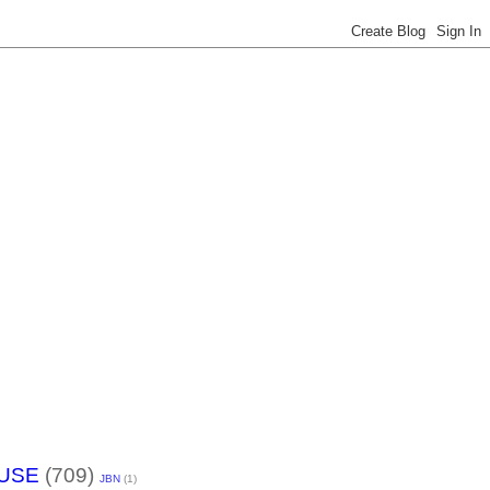
USE
(709)
JBN
(1)