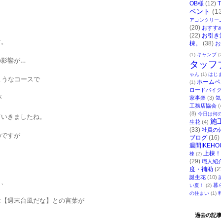
OB様
(12)
ベント
(1
アコンクリー
(20)
おすす
(22)
お引き
す。
棟。
(38)
お
(1)
キャンプ
(
の影響が…
タッフ
ゃん
(1)
はじ
ようなコースで
ホームペ
(1)
ロードバイ
が
家事楽
(3)
気
工務店協会
(
(8)
今日は何
ていきましたね。
施
生花
(4)
(33)
社員の
のですが
ブログ
(16)
週間IKEHO
。
上棟！
棟
(2)
(29)
職人紹
度・補助
(2
誕生花
(10)
り、
暮
い夏！
(2)
の住まい
(1)
は【週末台風だな】との言葉が
過去の記