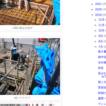
►
2021
(2
►
2020
(7
▼
2019
(2
►
12月
►
11月
２階の梁を打設中
►
10月
►
9月
(
►
8月
(
▼
7月
(
蒸す
熱中
水分
奈良
色が
雨ニ
実習
恒例
続いてスラブ
週間
マン