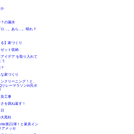
！
なか
時？の漏水
ゴロ…。あら…。晴れ？
える】家づくり
ーゼット収納
楽アイデア を取り入れて
よう
雨？
んな家づくり
コンクリーニング！と、
BQリレーマラソンin呉ポ
!
改良工事
暑さを跳ね返す！
６日
の大黒柱
hante第21弾！と家具イン
リアメッセ