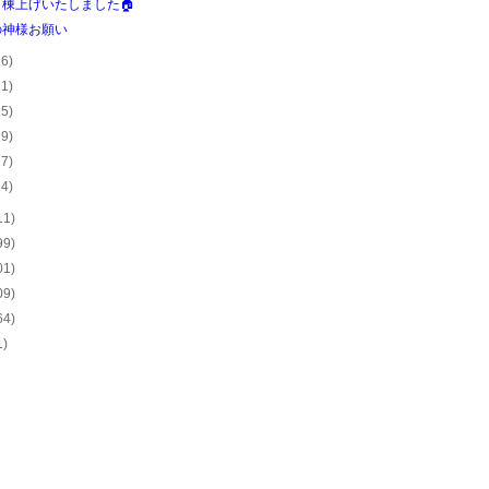
棟上げいたしました🏠
の神様お願い
26)
21)
25)
29)
27)
24)
11)
99)
01)
09)
64)
1)