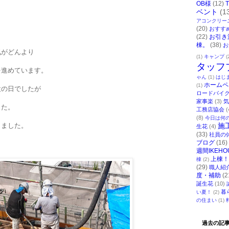
OB様
(12)
ベント
(1
アコンクリー
(20)
おすす
(22)
お引き
棟。
(38)
お
気がどんより
(1)
キャンプ
(
タッフ
を進めています。
ゃん
(1)
はじ
ホームペ
(1)
設の日でしたが
ロードバイ
家事楽
(3)
気
した。
工務店協会
(
(8)
今日は何
りました。
施
生花
(4)
(33)
社員の
ブログ
(16)
週間IKEHO
上棟！
棟
(2)
(29)
職人紹
度・補助
(2
誕生花
(10)
暮
い夏！
(2)
の住まい
(1)
過去の記