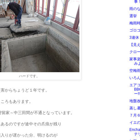
事
雨の
選挙
梅雨
ゴロ
3連休
【見
クロ
家事
み
空梅
ハードです。
いろ
エア
B
災害からちょうど１年です。
ー!!
地盤
ところもあります。
蒸し
狩留家～中三田間が不通となっています。
７月
イエ
にあるのですが途中その爪痕が残り
Enc
テ
雨入りが遅かった分、明けるのが