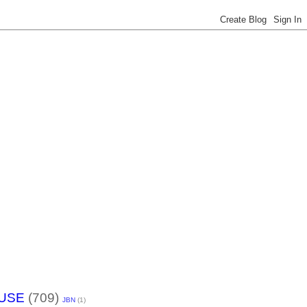
USE
(709)
JBN
(1)