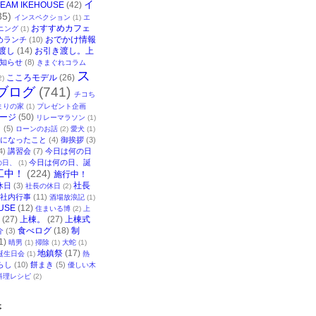
イ
TEAM IKEHOUSE
(42)
35)
インスペクション
(1)
エ
おすすめカフェ
ニング
(1)
おでかけ情報
めランチ
(10)
渡し
(14)
お引き渡し。上
知らせ
(8)
きまぐれコラム
ス
こころモデル
(26)
2)
ブログ
(741)
チコち
まりの家
(1)
プレゼント企画
ージ
(50)
リレーマラソン
(1)
ク
(5)
ローンのお話
(2)
愛犬
(1)
になったこと
(4)
御挨拶
(3)
4)
講習会
(7)
今日は何の日
今日は何の日、誕
の日、
(1)
工中！
(224)
施行中！
社長
休日
(3)
社長の休日
(2)
社内行事
(11)
酒場放浪記
(1)
USE
(12)
住まいる博
(2)
上
(27)
上棟。
(27)
上棟式
食べログ
(18)
制
介
(3)
1)
晴男
(1)
掃除
(1)
大蛇
(1)
地鎮祭
(17)
誕生日会
(1)
熱
らし
(10)
餅まき
(5)
優しい木
料理レシピ
(2)
事