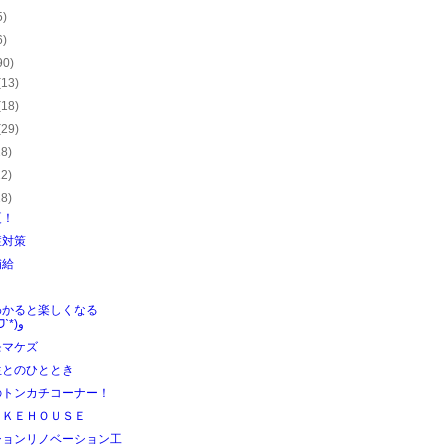
5)
6)
90)
(13)
(18)
(29)
28)
22)
28)
夏！
症対策
補給
わかると楽しくなる
٩(ˊᗜˋ*)و
モマケズ
生とのひととき
のトンカチコーナー！
ＩＫＥＨＯＵＳＥ
ションリノベーション工