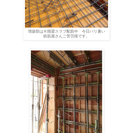
増築部はＲ階梁スラブ配筋中 今日バリ暑い
鉄筋屋さんご苦労様です。