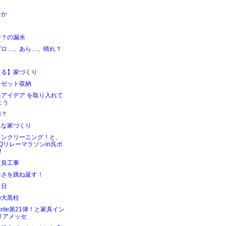
！
なか
時？の漏水
ゴロ…。あら…。晴れ？
える】家づくり
ーゼット収納
楽アイデア を取り入れて
よう
雨？
んな家づくり
コンクリーニング！と、
BQリレーマラソンin呉ポ
!
改良工事
暑さを跳ね返す！
６日
の大黒柱
hante第21弾！と家具イン
リアメッセ