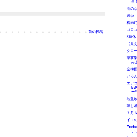
事
雨の
選挙
梅雨
ゴロ
前の投稿
3連休
【見
クロ
家事
み
空梅
いろ
エア
B
ー!!
地盤
蒸し
７月
イエ
Enc
テ