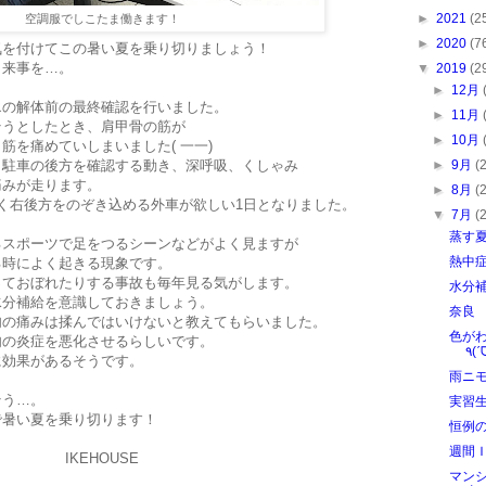
►
2021
(2
空調服でしこたま働きます！
►
2020
(7
気を付けてこの暑い夏を乗り切りましょう！
出来事を…。
▼
2019
(2
►
12月
エの解体前の最終確認を行いました。
►
11月
そうとしたとき、肩甲骨の筋が
►
10月
筋を痛めていしまいました( 一一)
►
9月
(
、駐車の後方を確認する動き、深呼吸、くしゃみ
痛みが走ります。
►
8月
(
く右後方をのぞき込める外車が欲しい1日となりました。
▼
7月
(
蒸す
るスポーツで足をつるシーンなどがよく見ますが
熱中
る時によく起きる現象です。
っておぼれたりする事故も毎年見る気がします。
水分
水分補給を意識しておきましょう。
奈良
の痛みは揉んではいけないと教えてもらいました。
色が
肉の炎症を悪化させるらしいです。
に効果があるそうです。
雨ニ
そう…。
実習
で暑い夏を乗り切ります！
恒例
週間
IKEHOUSE
マン