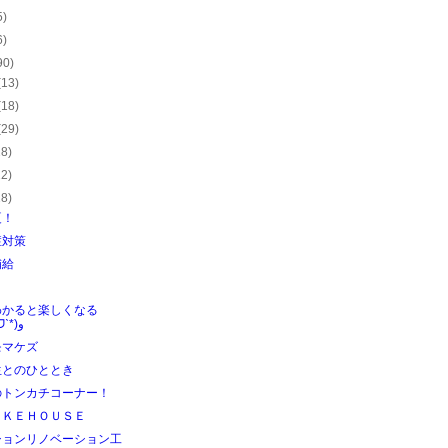
5)
6)
90)
(13)
(18)
(29)
28)
22)
28)
夏！
症対策
補給
わかると楽しくなる
٩(ˊᗜˋ*)و
モマケズ
生とのひととき
のトンカチコーナー！
ＩＫＥＨＯＵＳＥ
ションリノベーション工