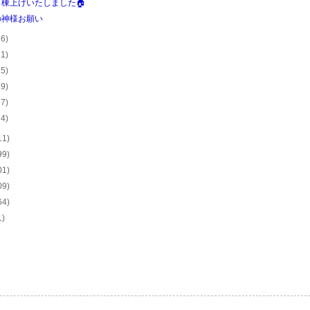
棟上げいたしました🏠
の神様お願い
26)
21)
25)
29)
27)
24)
11)
99)
01)
09)
64)
1)