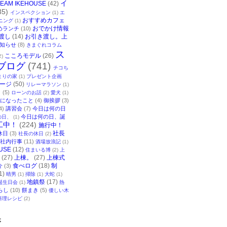
イ
TEAM IKEHOUSE
(42)
35)
インスペクション
(1)
エ
おすすめカフェ
ニング
(1)
おでかけ情報
めランチ
(10)
渡し
(14)
お引き渡し。上
知らせ
(8)
きまぐれコラム
ス
こころモデル
(26)
2)
ブログ
(741)
チコち
まりの家
(1)
プレゼント企画
ージ
(50)
リレーマラソン
(1)
ク
(5)
ローンのお話
(2)
愛犬
(1)
になったこと
(4)
御挨拶
(3)
4)
講習会
(7)
今日は何の日
今日は何の日、誕
の日、
(1)
工中！
(224)
施行中！
社長
休日
(3)
社長の休日
(2)
社内行事
(11)
酒場放浪記
(1)
USE
(12)
住まいる博
(2)
上
(27)
上棟。
(27)
上棟式
食べログ
(18)
制
介
(3)
1)
晴男
(1)
掃除
(1)
大蛇
(1)
地鎮祭
(17)
誕生日会
(1)
熱
らし
(10)
餅まき
(5)
優しい木
料理レシピ
(2)
事