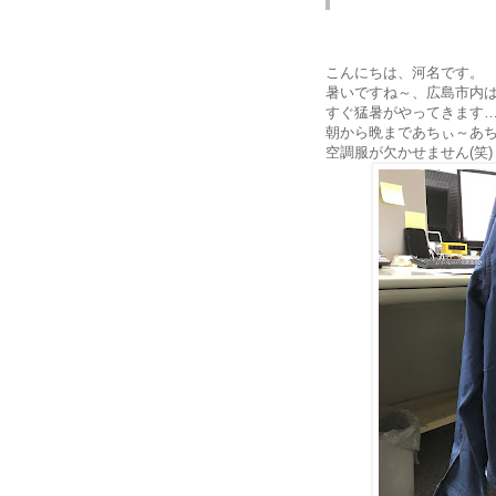
こんにちは、河名です。
暑いですね～、広島市内は
すぐ猛暑がやってきます
朝から晩まであちぃ～あ
空調服が欠かせません(笑)