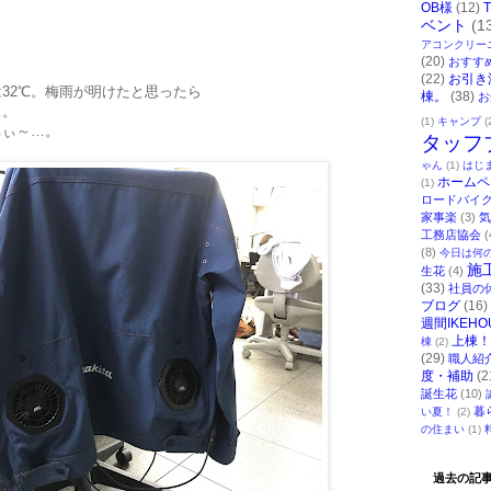
OB様
(12)
ベント
(1
アコンクリー
(20)
おすす
(22)
お引き
32℃。梅雨が明けたと思ったら
棟。
(38)
お
…。
(1)
キャンプ
(
ちぃ～…。
タッフ
ゃん
(1)
はじ
ホームペ
(1)
ロードバイ
家事楽
(3)
気
工務店協会
(
(8)
今日は何
施
生花
(4)
(33)
社員の
ブログ
(16)
週間IKEHO
上棟！
棟
(2)
(29)
職人紹
度・補助
(2
誕生花
(10)
暮
い夏！
(2)
の住まい
(1)
過去の記