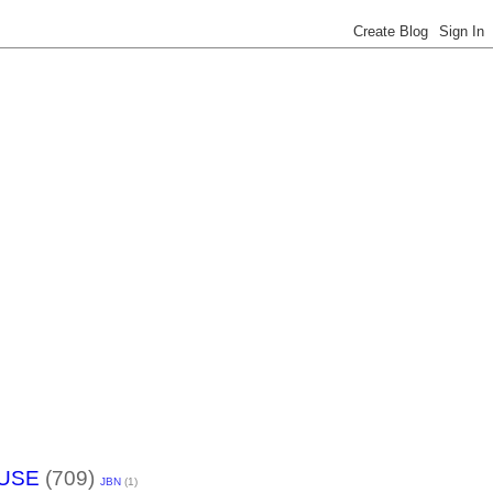
USE
(709)
JBN
(1)