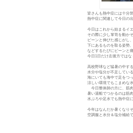
皆さんも熱中症には十分
熱中症に関連して今日の
今日はこれから始まるイ
その際に少し箪笥を動か
ピーンと伸びた感じがし、
下にあるものを取る姿勢
などするたびにピーンと
今日1日だけ左後方ではな
高校野球など猛暑の中す
水分や塩分が不足してい
海にいても海中で足をつ
涼しい環境でもこまめな
今日整体師の方に、筋肉
暑い湯船でつかるのは筋
水ぶろや足水でも熱中症
今年はなんだか暑くなり
空調服と水分＆塩分補給