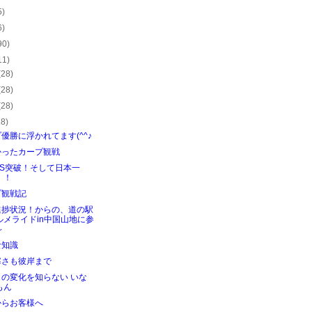
5)
6)
90)
11)
(28)
(28)
(28)
28)
優勝に浮かれてます(^^♪
かったカープ観戦
CS突破！そして日本一
！！
プ観戦記
進捗状況！からの、道の駅
ルメライドin中国山地に参
～
な知識
寒さも彼岸まで
？の変化を知らない いな
もん
からお客様へ