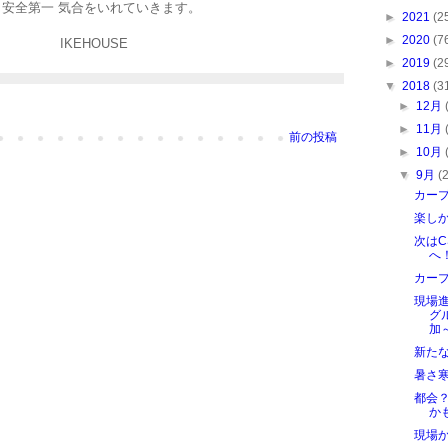
安全第一 気合をいれていきます。
►
2021
(2
►
2020
(7
IKEHOUSE
►
2019
(2
▼
2018
(3
►
12月
►
11月
前の投稿
►
10月
▼
9月
(
カープ
楽し
次は
へ
カー
現場
グ
加
新た
暑さ
都会
か
現場