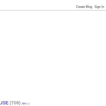
USE
(709)
JBN
(1)