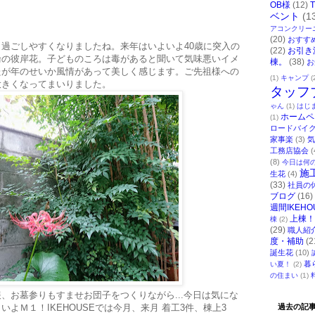
OB様
(12)
ベント
(1
アコンクリー
(20)
おすす
過ごしやすくなりましたね。来年はいよいよ40歳に突入の
(22)
お引き
輪の彼岸花。子どものころは毒があると聞いて気味悪いイメ
棟。
(38)
お
たが年のせいか風情があって美しく感じます。ご先祖様への
(1)
キャンプ
(
大きくなってまいりました。
タッフ
ゃん
(1)
はじ
ホームペ
(1)
ロードバイ
家事楽
(3)
気
工務店協会
(
(8)
今日は何
施
生花
(4)
(33)
社員の
ブログ
(16)
週間IKEHO
上棟！
棟
(2)
(29)
職人紹
度・補助
(2
誕生花
(10)
暮
い夏！
(2)
の住まい
(1)
、お墓参りもすませお団子をつくりながら...今日は気にな
よＭ１！IKEHOUSEでは今月、来月 着工3件、棟上3
過去の記