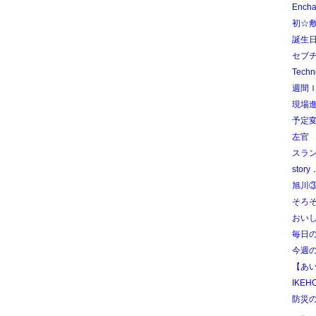
Ench
初☆
誕生
セブ
Tec
週間
現場
予定
左官
スラ
story
旭川
そろそ
おいし
毎日
今週
【あ
IKE
防災