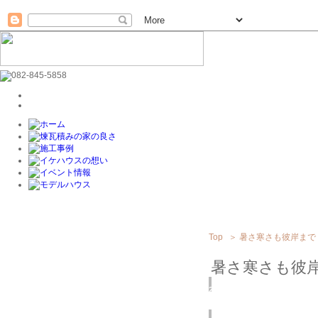
Top
＞
暑さ寒さも彼岸まで
暑さ寒さも彼
2018
9/24
(月)