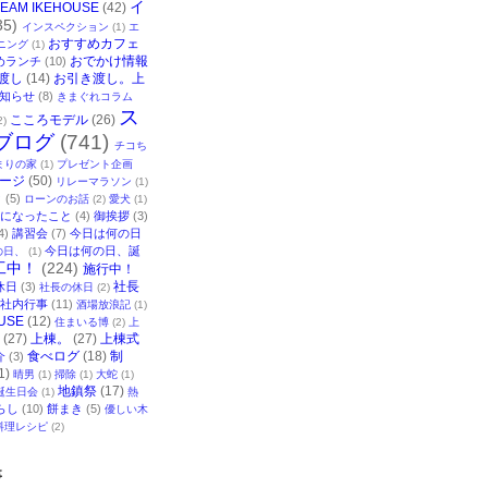
イ
TEAM IKEHOUSE
(42)
35)
インスペクション
(1)
エ
おすすめカフェ
ニング
(1)
おでかけ情報
めランチ
(10)
渡し
(14)
お引き渡し。上
知らせ
(8)
きまぐれコラム
ス
こころモデル
(26)
2)
ブログ
(741)
チコち
まりの家
(1)
プレゼント企画
ージ
(50)
リレーマラソン
(1)
ク
(5)
ローンのお話
(2)
愛犬
(1)
になったこと
(4)
御挨拶
(3)
4)
講習会
(7)
今日は何の日
今日は何の日、誕
の日、
(1)
工中！
(224)
施行中！
社長
休日
(3)
社長の休日
(2)
社内行事
(11)
酒場放浪記
(1)
USE
(12)
住まいる博
(2)
上
(27)
上棟。
(27)
上棟式
食べログ
(18)
制
介
(3)
1)
晴男
(1)
掃除
(1)
大蛇
(1)
地鎮祭
(17)
誕生日会
(1)
熱
らし
(10)
餅まき
(5)
優しい木
料理レシピ
(2)
事