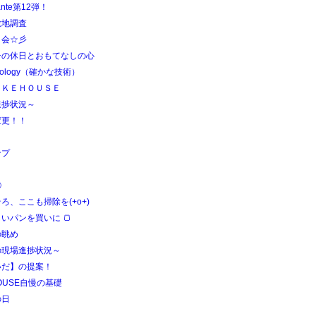
ante第12弾！
敷地調査
日会☆彡
チの休日とおもてなしの心
hnology（確かな技術）
ＩＫＥＨＯＵＳＥ
進捗状況～
変更！！
ンプ
．
③
ろ、ここも掃除を(+o+)
いパンを買いに 🍞
の眺め
の現場進捗状況～
いだ】の提案！
HOUSE自慢の基礎
の日