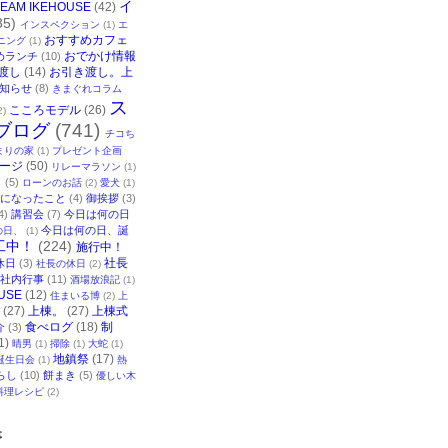
イ
TEAM IKEHOUSE
(42)
35)
インスペクション
(1)
エ
おすすめカフェ
ニング
(1)
おでかけ情報
めランチ
(10)
渡し
(14)
お引き渡し。上
知らせ
(8)
きまぐれコラム
ス
こころモデル
(26)
2)
ブログ
(741)
チコち
まりの家
(1)
プレゼント企画
ージ
(50)
リレーマラソン
(1)
ク
(5)
ローンのお話
(2)
愛犬
(1)
になったこと
(4)
御挨拶
(3)
4)
講習会
(7)
今日は何の日
今日は何の日、誕
の日、
(1)
工中！
(224)
施行中！
社長
休日
(3)
社長の休日
(2)
社内行事
(11)
酒場放浪記
(1)
USE
(12)
住まいる博
(2)
上
(27)
上棟。
(27)
上棟式
食べログ
(18)
制
介
(3)
1)
晴男
(1)
掃除
(1)
大蛇
(1)
地鎮祭
(17)
誕生日会
(1)
熱
らし
(10)
餅まき
(5)
優しい木
料理レシピ
(2)
事