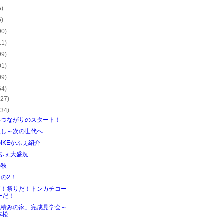
5)
6)
90)
11)
99)
01)
09)
64)
(27)
(34)
いつながりのスタート！
渡し～次の世代へ
IKEかふぇ紹介
かふぇ大盛況
の秋
の2！
だ！祭りだ！トンカチコー
ーだ！
瓦積みの家」完成見学会～
本松