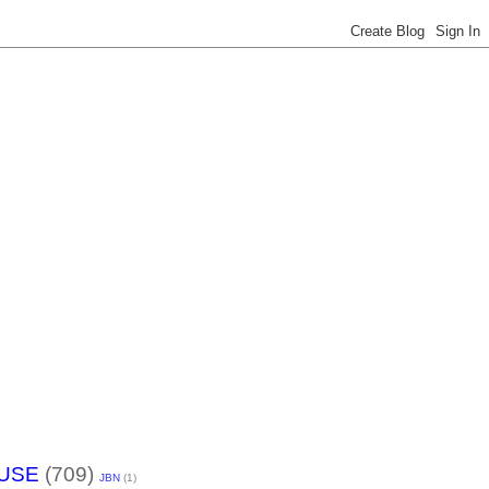
USE
(709)
JBN
(1)