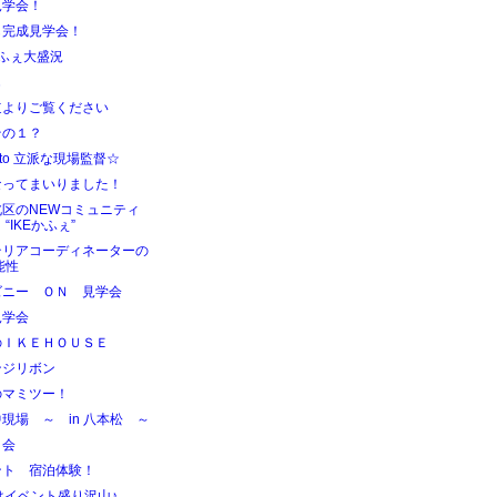
見学会！
も完成見学会！
かふぇ大盛況
じ
道よりご覧ください
その１？
d to 立派な現場監督☆
なってまいりました！
北区のNEWコミュニティ
“IKEかふぇ”
テリアコーディネーターの
能性
ズニー ＯＮ 見学会
見学会
のＩＫＥＨＯＵＳＥ
ンジリボン
のマミツー！
現場 ～ in 八本松 ～
日会
ント 宿泊体験！
はイベント盛り沢山♪