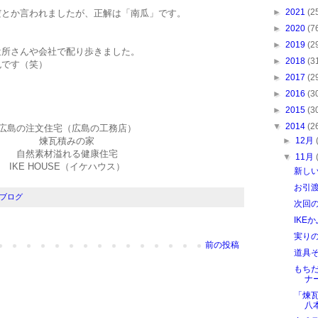
►
2021
(2
だとか言われましたが、正解は「南瓜」です。
►
2020
(7
►
2019
(2
近所さんや会社で配り歩きました。
►
2018
(3
色です（笑）
►
2017
(2
►
2016
(3
►
2015
(3
▼
2014
(2
広島の注文住宅（広島の工務店）
煉瓦積みの家
►
12月
自然素材溢れる健康住宅
▼
11月
IKE HOUSE（イケハウス）
新し
お引
ブログ
次回の
IKE
実り
前の投稿
道具そ
もち
ナ
「煉
八