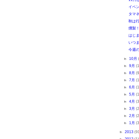
イベ
タマ
秋は
燻製
はじ
いつ
今週
►
10月
►
9月
(
►
8月
(
►
7月
(
►
6月
(
►
5月
(
►
4月
(
►
3月
(
►
2月
(
►
1月
(
►
2013
(9