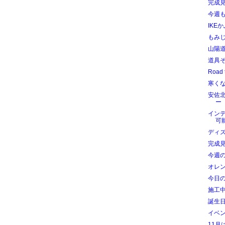
完成
今週
IKE
もみ
山陽
道具
Roa
寒く
安佐
ー 
イン
可
ディ
完成
今週
オレ
今日
施工中
誕生
イベ
11月