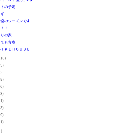
ントの予定
ネギ
行楽のシーズンです
！！！
まりの家
までも青春
のＩＫＥＨＯＵＳＥ
(18)
15)
9)
18)
16)
13)
31)
23)
29)
31)
1)