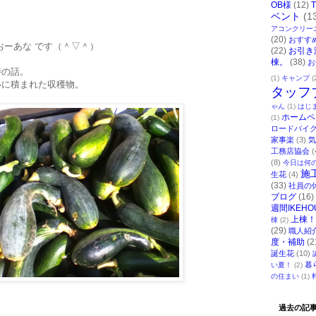
OB様
(12)
ベント
(1
アコンクリー
(20)
おすす
おーあな です（＾▽＾）
(22)
お引き
棟。
(38)
お
時の話。
(1)
キャンプ
(
いに積まれた収穫物。
タッフ
ゃん
(1)
はじ
ホームペ
(1)
ロードバイ
家事楽
(3)
気
工務店協会
(
(8)
今日は何
施
生花
(4)
(33)
社員の
ブログ
(16)
週間IKEHO
上棟！
棟
(2)
(29)
職人紹
度・補助
(2
誕生花
(10)
暮
い夏！
(2)
の住まい
(1)
？
過去の記