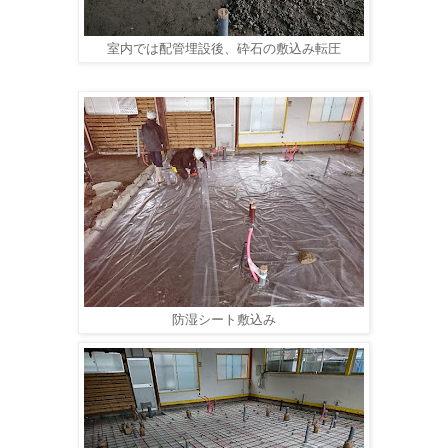
室内では配管埋設後、砕石の敷込み転圧
防湿シート敷込み