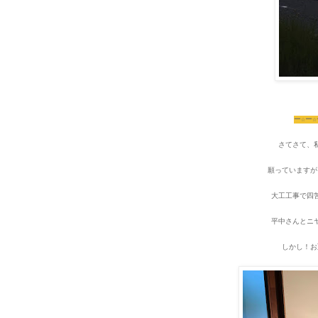
ー☆ー☆
さてさて、
願っていますが
大工工事で四
平中さんとニ
しかし！お