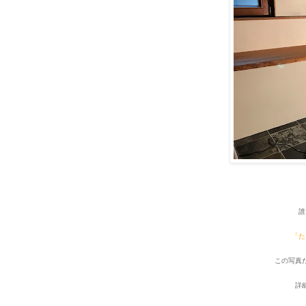
誰
「た
この写真
詳