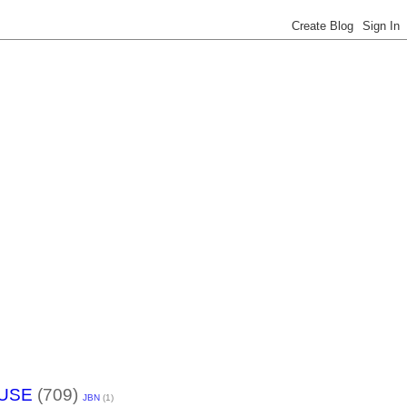
USE
(709)
JBN
(1)