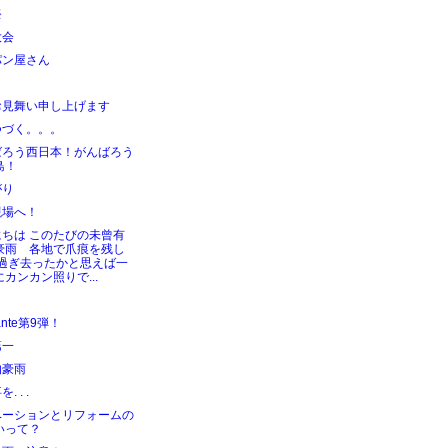
祭
大会
パン屋さん
し
お見舞い申し上げます
つづく。。。
ばろう西日本！がんばろう
島！
がり
現場へ！
にちは このたびの未曾有
豪雨 各地で爪痕を残し
 過ぎ去ったかと思えば一
にカンカン照りで...
ante第9弾！
第一
的豪雨
. . .
ベーションとリフォームの
いって？