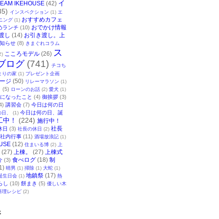
イ
TEAM IKEHOUSE
(42)
35)
インスペクション
(1)
エ
おすすめカフェ
ニング
(1)
おでかけ情報
めランチ
(10)
渡し
(14)
お引き渡し。上
知らせ
(8)
きまぐれコラム
ス
こころモデル
(26)
2)
ブログ
(741)
チコち
まりの家
(1)
プレゼント企画
ージ
(50)
リレーマラソン
(1)
ク
(5)
ローンのお話
(2)
愛犬
(1)
になったこと
(4)
御挨拶
(3)
4)
講習会
(7)
今日は何の日
今日は何の日、誕
の日、
(1)
工中！
(224)
施行中！
社長
休日
(3)
社長の休日
(2)
社内行事
(11)
酒場放浪記
(1)
USE
(12)
住まいる博
(2)
上
(27)
上棟。
(27)
上棟式
食べログ
(18)
制
介
(3)
1)
晴男
(1)
掃除
(1)
大蛇
(1)
地鎮祭
(17)
誕生日会
(1)
熱
らし
(10)
餅まき
(5)
優しい木
料理レシピ
(2)
事