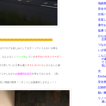
地鎮
安全
出張
見直
暑中
猛暑
がん
広
ー☆ー☆ー☆ー☆ー☆ー☆ー☆ー☆ー☆ー☆ー☆ー☆ー☆ー☆
つな
私のブログを楽しみにしてます！っていう人がいる事を
いざ
こん
、なんとなく
シリーズ化
している
モデルハウスシリーズ！
の
て
気
苦八苦していた工事も遂に
ラストスパート
に入りました😁
光
ヤニヤしながら
お披露目記念日
を考えております。（笑）
Ench
安全
互い我慢の限界！！すこーしお披露目しますよ～！！
記録
願い事を
リノ
違