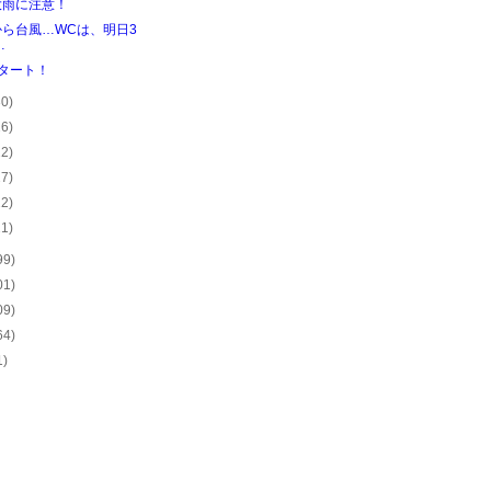
大雨に注意！
から台風…WCは、明日3
…
タート！
30)
26)
22)
27)
22)
21)
99)
01)
09)
64)
1)