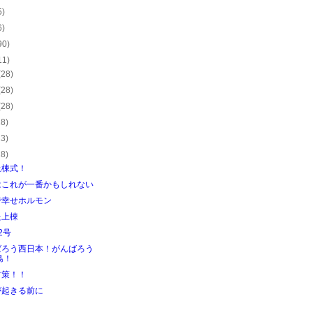
5)
6)
90)
11)
(28)
(28)
(28)
28)
23)
28)
上棟式！
はこれが一番かもしれない
で幸せホルモン
た上棟
2号
ばろう西日本！がんばろう
島！
対策！！
が起きる前に