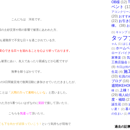
OB様
(12)
ベント
(1
アコンクリー
(20)
おすす
こんにちは 河名です。
(22)
お引き
棟。
(38)
お
回の土砂災害や雨の影響で被害にあわれた方、
(1)
キャンプ
(
タッフ
も避難所で不安な日々を過ごされている方、
ゃん
(1)
はじ
ホームペ
(1)
く安心できる日々を送れることを心より祈っております。
ロードバイ
家事楽
(3)
気
も被害にあい、友人であったり親戚などが心配ですが
工務店協会
(
(8)
今日は何
施
無事を願うばかりです。
生花
(4)
(33)
社員の
ブログ
(16)
らの3日間被災地で復興活動に参加させていただきましたが、
週間IKEHO
上棟！
棟
(2)
ことは「
人間の力って素晴らしいな
」と思いました。
(29)
職人紹
度・補助
(2
れた方が1番つらいはずなのに
笑顔
で接して頂いたり、
誕生花
(10)
暮
い夏！
(2)
こちらを
気遣って
頂いたり。
の住まい
(1)
ても下を向かず頑張っていこう！
という気持ちが現地で
過去の記