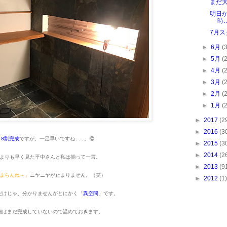
まだ
明日
時
7月ス
►
6月
(
►
5月
(
►
4月
(
►
3月
(
►
2月
(
►
1月
(
►
2017
(2
►
2016
(3
8割完成
ですが、一足早いですね...。😋
►
2015
(3
►
2014
(2
よりも早く見た平中さんと私は揃って一言。
►
2013
(9
まらんね～」
ニヤニヤが止まりません。（笑）
►
2012
(1)
だけじゃ、分かりませんがとにかく「
異空間
」です。
細はまだ完成していないので温めておきます。