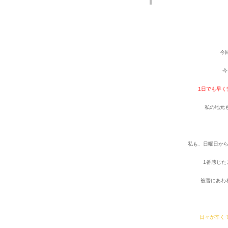
今
今
1日でも早
私の地元
私も、日曜日か
1番感じた
被害にあわ
日々が辛く