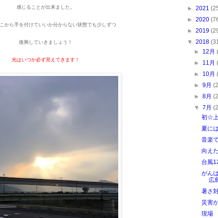
感じることが出来ました。
►
2021
(2
►
2020
(7
こから手を付けていいか分からない状態でも少しずつ
►
2019
(2
▼
2018
(3
復興していきましょう！
►
12月
光はいつか必ず見えてきます！
►
11月
►
10月
►
9月
(
►
8月
(
▼
7月
(
初☆
夏に
音楽
向え
台風1
がん
広
暑さ
災害
現場