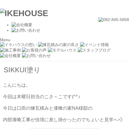
Menu
SIKKUI塗り
こんにちは。
今回は木曜日担当のこさ～こです(^^♪
今日は口田の煉瓦積みと漆喰の家NA様邸の
内部漆喰工事が佳境に差し掛かったのでちょいと見学へ💨