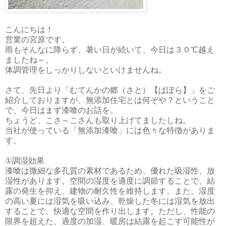
こんにちは！
営業の宮原です。
雨もそんなに降らず、暑い日が続いて、今日は３０℃越え
ましたね～。
体調管理をしっかりしないといけませんね。
さて、先日より「むてんかの郷（さと）【ぱぽら】」をご
紹介しておりますが、無添加住宅とは何ぞや？ということ
で、今日はまず漆喰のお話を。
ちょうど、こさ～こさんも取り上げてましたしね。
当社が使っている「無添加漆喰」には色々な特徴がありま
す。
①調湿効果
漆喰は微細な多孔質の素材であるため、優れた吸湿性、放
湿性があります。空間の湿度を適度に調節することで、結
露の発生を抑え、建物の耐久性を維持します。また、湿度
の高い夏には湿気を吸い込み、乾燥した冬には湿気を放出
することで、快適な空間を作り出します。ただし、性能の
限界を超えた、過度の加湿、暖房は結露を起こす可能性が