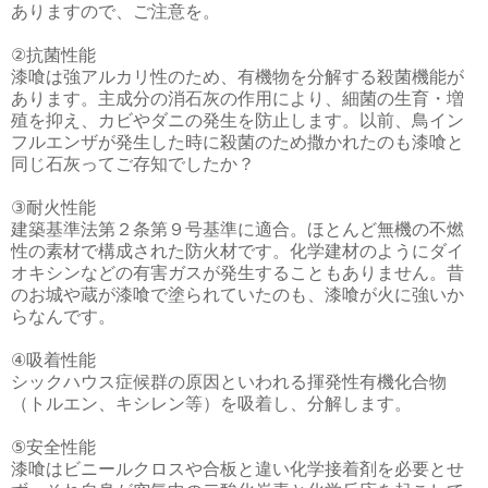
ありますので、ご注意を。
②抗菌性能
漆喰は強アルカリ性のため、有機物を分解する殺菌機能が
あります。主成分の消石灰の作用により、細菌の生育・増
殖を抑え、カビやダニの発生を防止します。以前、鳥イン
フルエンザが発生した時に殺菌のため撒かれたのも漆喰と
同じ石灰ってご存知でしたか？
③耐火性能
建築基準法第２条第９号基準に適合。ほとんど無機の不燃
性の素材で構成された防火材です。化学建材のようにダイ
オキシンなどの有害ガスが発生することもありません。昔
のお城や蔵が漆喰で塗られていたのも、漆喰が火に強いか
らなんです。
④吸着性能
シックハウス症候群の原因といわれる揮発性有機化合物
（トルエン、キシレン等）を吸着し、分解します。
⑤安全性能
漆喰はビニールクロスや合板と違い化学接着剤を必要とせ