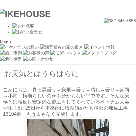
Menu
お天気とはうらはらに
こんにちは。真っ黒曇り→豪雨→曇り→晴れ→曇り→豪雨
→小雨 梅雨らしいのかも分からない平中です。そんな天
候とは相反し安定的な施工をしてくれているベトナム人実
習生！5月25日から本格的に積み始めたＫ様邸の煉瓦工事
13104個！もうまもなく完成します。