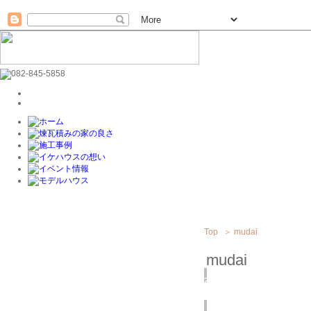
Top
＞
mudai
mudai
2019
10/15
(火)