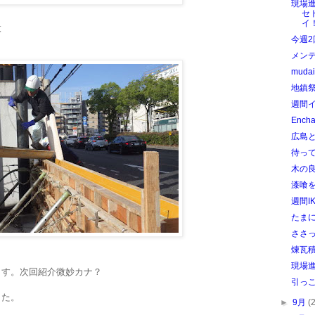
現場
セ
イ
設
今週2
メン
mudai
地鎮
週間
Ench
広島と
待っ
木の
漆喰
週間I
たま
ささ
煉瓦
現場
ます。次回紹介微妙カナ？
引っ
した。
►
9月
(