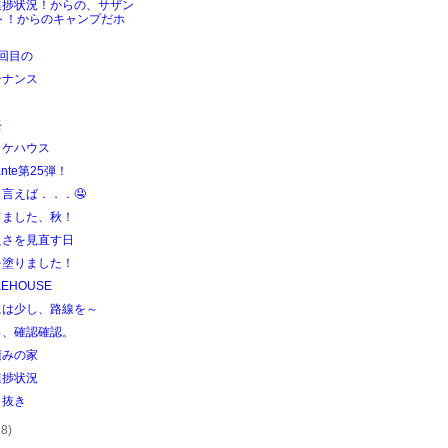
進捗状況！からの、サザン
ト！からのキャンプだホ
！
回目の
テナンス
祭
イケハウス
ante第25弾！
言えば．．．🤤
てました、秋！
良さを見直す日
を塗りました！
KEHOUSE
には少し、路線を～
っ、確認確認。
積みの家
進捗状況
こ抜き
28)