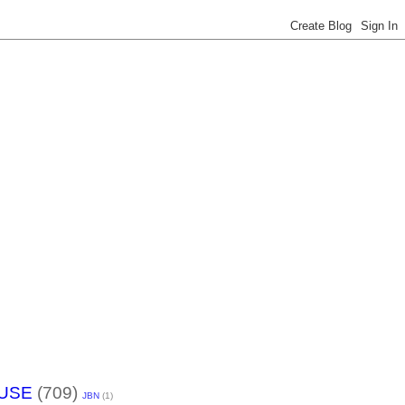
USE
(709)
JBN
(1)