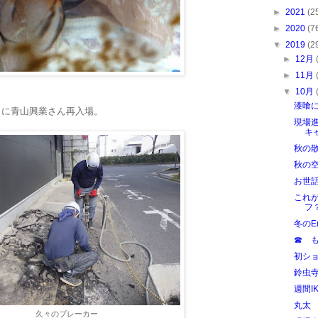
►
2021
(2
►
2020
(7
▼
2019
(2
►
12月
►
11月
▼
10月
漆喰
りに青山興業さん再入場。
現場
キ
秋の
秋の
お世
これが
フ
冬のEn
☎ 
初シ
鈴虫
週間I
丸太
久々のブレーカー