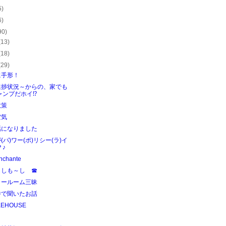
5)
6)
90)
(13)
(18)
(29)
に手形！
進捗状況～からの、家でも
ャンプだホイ⁉
散策
空気
話になりました
(パ)ワー(ポ)リシー(ラ)イ
？♪
chante
もしも～し ☎
ョールーム三昧
寺で聞いたお話
KEHOUSE