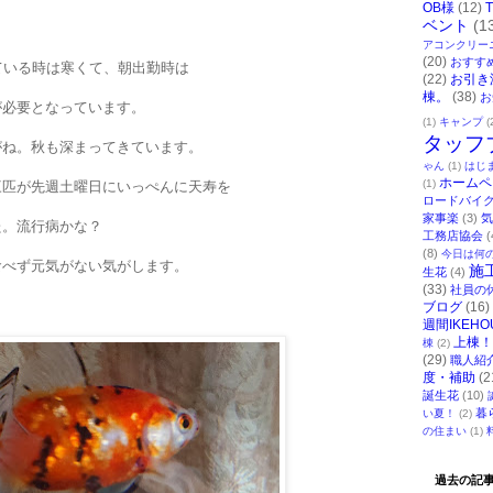
OB様
(12)
ベント
(1
アコンクリー
(20)
おすす
ている時は寒くて、朝出勤時は
(22)
お引き
棟。
(38)
お
が必要となっています。
(1)
キャンプ
(
タッフ
がね。秋も深まってきています。
ゃん
(1)
はじ
ホームペ
(1)
三匹が先週土曜日にいっぺんに天寿を
ロードバイ
家事楽
(3)
気
た。流行病かな？
工務店協会
(
(8)
今日は何
食べず元気がない気がします。
施
生花
(4)
(33)
社員の
ブログ
(16)
週間IKEHO
上棟！
棟
(2)
(29)
職人紹
度・補助
(2
誕生花
(10)
暮
い夏！
(2)
の住まい
(1)
過去の記