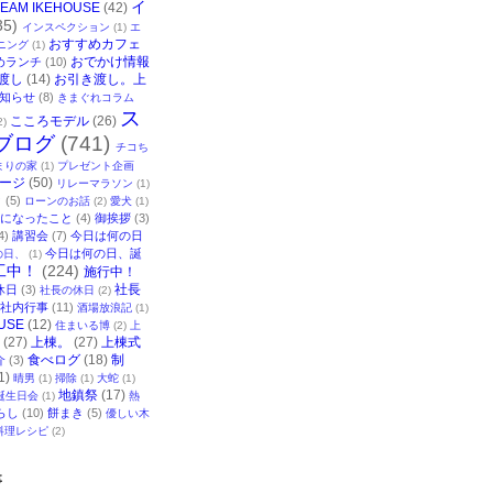
イ
TEAM IKEHOUSE
(42)
35)
インスペクション
(1)
エ
おすすめカフェ
ニング
(1)
おでかけ情報
めランチ
(10)
渡し
(14)
お引き渡し。上
知らせ
(8)
きまぐれコラム
ス
こころモデル
(26)
2)
ブログ
(741)
チコち
まりの家
(1)
プレゼント企画
ージ
(50)
リレーマラソン
(1)
ク
(5)
ローンのお話
(2)
愛犬
(1)
になったこと
(4)
御挨拶
(3)
4)
講習会
(7)
今日は何の日
今日は何の日、誕
の日、
(1)
工中！
(224)
施行中！
社長
休日
(3)
社長の休日
(2)
社内行事
(11)
酒場放浪記
(1)
USE
(12)
住まいる博
(2)
上
(27)
上棟。
(27)
上棟式
食べログ
(18)
制
介
(3)
1)
晴男
(1)
掃除
(1)
大蛇
(1)
地鎮祭
(17)
誕生日会
(1)
熱
らし
(10)
餅まき
(5)
優しい木
料理レシピ
(2)
事