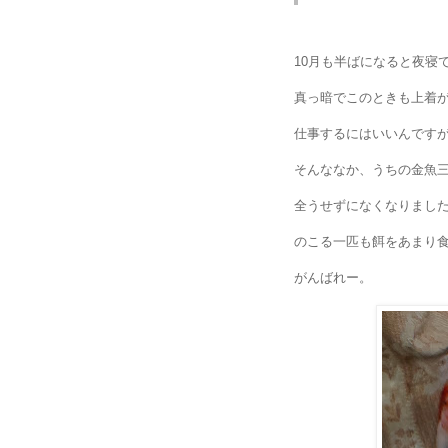
10月も半ばになると夜寝
真っ暗でこのときも上着
仕事するにはいいんです
そんななか、うちの金魚
全うせずになくなりまし
のこる一匹も餌をあまり
がんばれー。