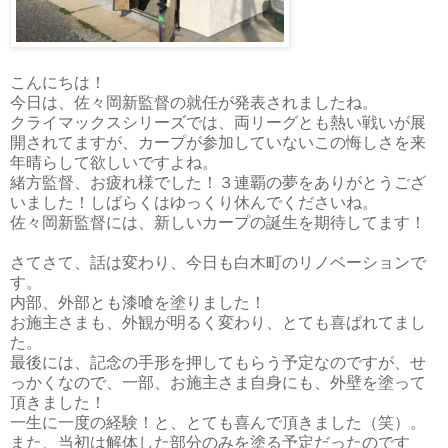
こんにちは！
今日は、佐々岡新監督の就任が発表されましたね。
クライマックスシリーズでは、両リーグとも熱い戦いが展
開されてますが、カープが参加していないこの悔しさを来
年晴らして欲しいですよね。
緒方監督、お疲れ様でした！３連覇の夢をありがとうござ
いました！しばらくはゆっくり休んでくださいね。
佐々岡新監督には、新しいカープの誕生を期待してます！
さてさて、話は変わり、今日も白木町のリノベーションで
す。
内部、外部とも漆喰を塗りました！
お施主さまも、外観が明るく変わり、とても喜ばれてまし
た。
最後には、記念の手形を押してもらう予定なのですが、せ
っかくなので、一部、お施主さま自身にも、外壁を塗って
頂きました！
一生に一度の経験！と、とても喜んで頂きました（笑）。
また、当初は解体した部分のみを塗る予定だったのです