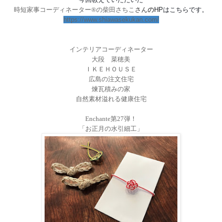
時短家事コーディネーター
®
の柴田さちこ
さん
の
HP
はこちらです。
https://www.shiawasekukan.com/
インテリアコーディネーター
大段 菜穂美
ＩＫＥＨＯＵＳＥ
広島の注文住宅
煉瓦積みの家
自然素材溢れる健康住宅
Enchante
第
27
弾！
「お正月の水引細工」