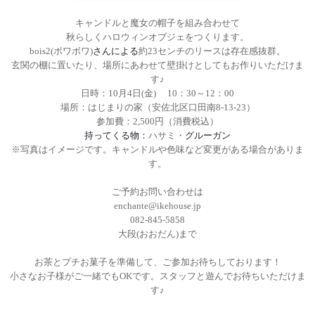
キャンドルと魔女の帽子を組み合わせて
秋らしくハロウィンオブジェをつくります。
bois2(
ボワボワ
)
さんによる
約
23
センチのリースは存在感抜群。
玄関の棚に置いたり、場所にあわせて壁掛けとしてもお作りいただけま
す♪
日時：
10
月
4
日
(
金
)
10
：
30
～
12
：
00
場所：はじまりの家（安佐北区口田南
8-13-23
）
参加費：
2,500
円（消費税込）
持ってくる物：
ハサミ・
グルーガン
※写真はイメージです。キャンドルや色味など変更がある場合がありま
す。
ご予約お問い合わせは
enchante@ikehouse.jp
082-845-5858
大段
(
おおだん
)
まで
お茶とプチお菓子を準備して、ご参加お待ちしております！
小さなお子様がご一緒でも
OK
です。スタッフと遊んでお待ちいただけま
す
♪