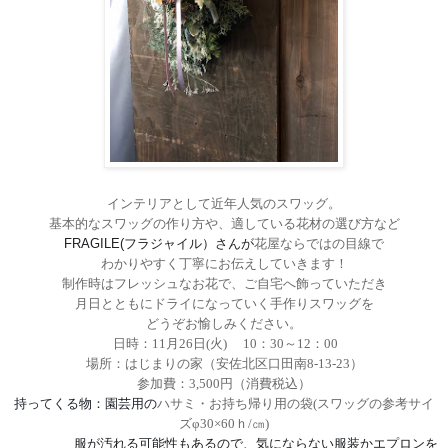
インテリアとして近年人気のスワッグ。
基本的なスワッグの作り方や、適している花材の選び方など
FRAGILE(
フラジャイル）さんが
花屋ならではの目線で
わかりやすく丁寧にお伝えしていきます！
制作時はフレッシュなお花で、ご自宅へ飾っていただき
月日とともにドライになっていく手作りスワッグを
どうぞお愉しみください。
日時：
11
月
26
日
(
火
)
10
：
30
～
12
：
00
場所：はじまりの家（安佐北区口田南
8-13-23
）
参加費：
3,500
円（消費税込）
持ってくる物：園芸用の
ハサミ
・お持ち帰り用の袋
(
スワッグの参考サイ
ズφ
30
×
60
ｈ
/
㎝
)
服が汚れる可能性もあるので、気にならない服装かエプロンを