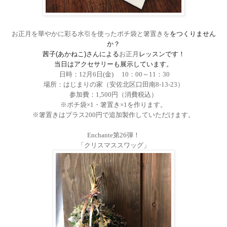
お正月を華やかに彩る水引を使ったポチ袋と箸置きを
をつくりません
か？
茜子
(
あかねこ
)
さんによる
お正月
レッスンです！
当日はアクセサリーも展示しています。
日時：
12
月
6
日
(
金
)
10
：
00
～
11
：
30
場所：はじまりの家（安佐北区口田南
8-13-23
）
参加費：
1,500
円（消費税込）
※ポチ袋×
1
・箸置き×
1
を作ります。
※箸置きはプラス
200
円で追加製作していただけます。
Enchante
第
26
弾！
「クリスマススワッグ」