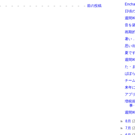
Ench
前の投稿
日頃の
週間I
音を
画期
暑い
思い
夏で
週間IK
た・
ぱぽ
チー
来年に
アプ
増税
事･
週間I
►
8月
(
►
7月
(