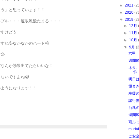
►
2021
(2
ろう」と思っています！！
►
2020
(7
▼
2019
(2
ルプル・・・速攻乳酸たまる・・・
►
12月
すけど💧
►
11月
►
10月
すね💦なかなかのハード💨
▼
9月
(
六甲
😜
週間I
どなんか効果出てたらいいな！
ネタ
💦
ないですよね😂
明日
餅ま
のようになります！！
寒暖
諸行
台風
週間I
雨ふって
mudai
ご安