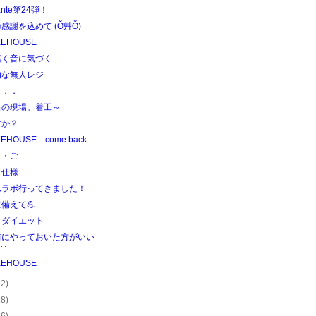
ante第24弾！
感謝を込めて (Ŏ艸Ŏ)
KEHOUSE
築く音に気づく
的な無人レジ
．．．
出の現場。着工～
すか？
EHOUSE come back
ま・ご
ら仕様
ムラボ行ってきました！
備えて💪
リダイエット
前にやっておいた方がいい
･･
KEHOUSE
22)
28)