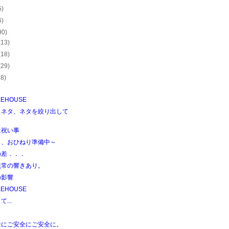
5)
6)
90)
(13)
(18)
(29)
28)
KEHOUSE
、ネタ、ネタを絞り出して
は祝い事
き、おひねり準備中～
の差．．．
無常の響きあり。
の影響
KEHOUSE
...
全にご安全にご安全に。