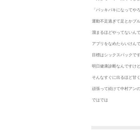
「バッキバキになってや
運動不足過ぎて足とかプ
溜まるほどやってないんで
アプリをなめたらいけんで
目標はシックスパックです
明日健康診断なんですけ
そんなすぐに出るほど甘く
頑張って続けて中村アン
ではでは