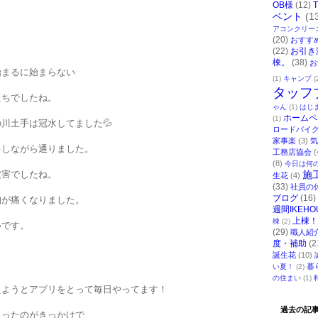
OB様
(12)
ベント
(1
アコンクリー
(20)
おすす
(22)
お引き
棟。
(38)
お
始まるに始まらない
(1)
キャンプ
(
タッフ
たちでしたね。
ゃん
(1)
はじ
ホームペ
(1)
川土手は冠水してました💦
ロードバイ
家事楽
(3)
気
キしながら通りました。
工務店協会
(
(8)
今日は何
被害でしたね。
施
生花
(4)
(33)
社員の
ブログ
(16)
胸が痛くなりました。
週間IKEHO
上棟！
棟
(2)
いです。
(29)
職人紹
度・補助
(2
誕生花
(10)
暮
い夏！
(2)
の住まい
(1)
えようとアプリをとって毎日やってます！
過去の記
まったのがきっかけで