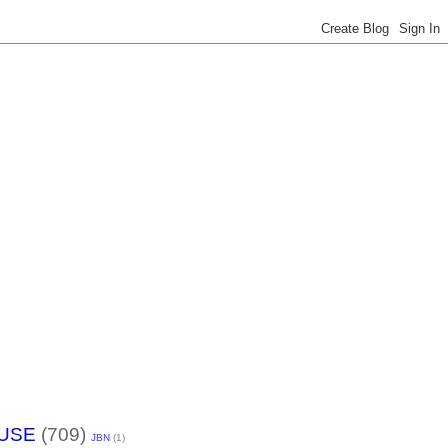
USE
(709)
JBN
(1)