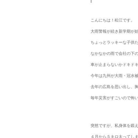
こんにちは！松江です。
大雨警報が続き新学期が
ちょっとラッキーな子供
なかなかの雨で会社の下の
車が止まらないかドキド
今年は九州が大雨・冠水
去年の広島を思い出し、
毎年災害がすごいので怖
突然ですが、私身体を鍛
４月から５キロ太ってし