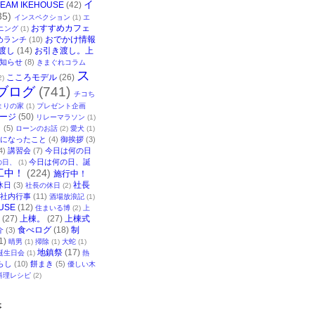
イ
TEAM IKEHOUSE
(42)
35)
インスペクション
(1)
エ
おすすめカフェ
ニング
(1)
おでかけ情報
めランチ
(10)
渡し
(14)
お引き渡し。上
知らせ
(8)
きまぐれコラム
ス
こころモデル
(26)
2)
ブログ
(741)
チコち
まりの家
(1)
プレゼント企画
ージ
(50)
リレーマラソン
(1)
ク
(5)
ローンのお話
(2)
愛犬
(1)
になったこと
(4)
御挨拶
(3)
4)
講習会
(7)
今日は何の日
今日は何の日、誕
の日、
(1)
工中！
(224)
施行中！
社長
休日
(3)
社長の休日
(2)
社内行事
(11)
酒場放浪記
(1)
USE
(12)
住まいる博
(2)
上
(27)
上棟。
(27)
上棟式
食べログ
(18)
制
介
(3)
1)
晴男
(1)
掃除
(1)
大蛇
(1)
地鎮祭
(17)
誕生日会
(1)
熱
らし
(10)
餅まき
(5)
優しい木
料理レシピ
(2)
事