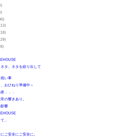
5)
6)
90)
(13)
(18)
(29)
28)
KEHOUSE
、ネタ、ネタを絞り出して
は祝い事
き、おひねり準備中～
の差．．．
無常の響きあり。
の影響
KEHOUSE
...
全にご安全にご安全に。