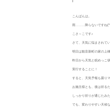
こんばんは。
雨………降らないですね(^^
こさ～こです♪
さて、天気に悩まされて
明日は観音新町の家の上
昨日から天気と睨めっこ
実行することに！
すると、天気予報も曇りマーク
お施主様とも、後は祈るだけ
しっかり祈りが通じたみたいで
でも、変わりやすい天候