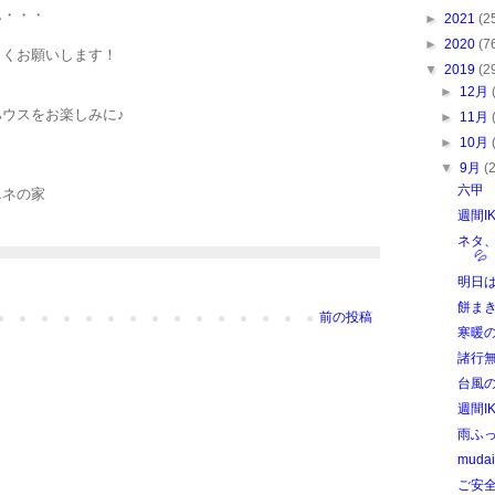
ん・・・
►
2021
(2
►
2020
(7
しくお願いします！
▼
2019
(2
►
12月
ウスをお楽しみに♪
►
11月
►
10月
▼
9月
(
六甲
エネの家
週間I
ネタ
💦
明日
餅ま
前の投稿
寒暖
諸行
台風
週間I
雨ふって
mudai
ご安