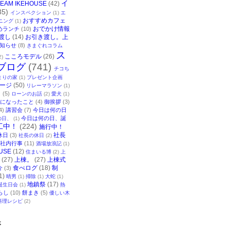
イ
TEAM IKEHOUSE
(42)
35)
インスペクション
(1)
エ
おすすめカフェ
ニング
(1)
おでかけ情報
めランチ
(10)
渡し
(14)
お引き渡し。上
知らせ
(8)
きまぐれコラム
ス
こころモデル
(26)
2)
ブログ
(741)
チコち
まりの家
(1)
プレゼント企画
ージ
(50)
リレーマラソン
(1)
ク
(5)
ローンのお話
(2)
愛犬
(1)
になったこと
(4)
御挨拶
(3)
4)
講習会
(7)
今日は何の日
今日は何の日、誕
の日、
(1)
工中！
(224)
施行中！
社長
休日
(3)
社長の休日
(2)
社内行事
(11)
酒場放浪記
(1)
USE
(12)
住まいる博
(2)
上
(27)
上棟。
(27)
上棟式
食べログ
(18)
制
介
(3)
1)
晴男
(1)
掃除
(1)
大蛇
(1)
地鎮祭
(17)
誕生日会
(1)
熱
らし
(10)
餅まき
(5)
優しい木
料理レシピ
(2)
事