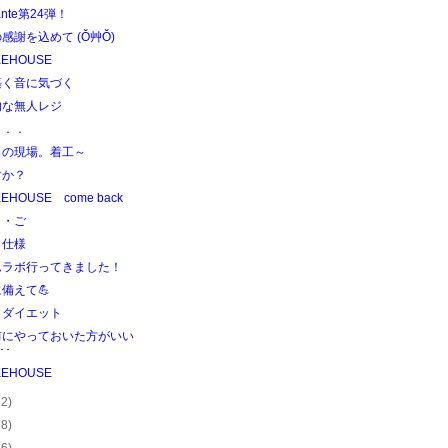
ante第24弾！
感謝を込めて (Ŏ艸Ŏ)
KEHOUSE
築く音に気づく
的な無人レジ
．．．
出の現場。着工～
すか？
EHOUSE come back
ま・ご
ら仕様
ムラボ行ってきました！
備えて💪
リダイエット
前にやっておいた方がいい
･･
KEHOUSE
22)
28)