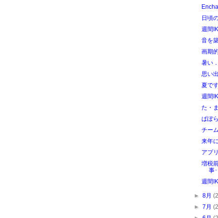
Ench
日頃の
週間I
音を
画期
暑い
思い
夏で
週間IK
た・
ぱぽ
チー
来年に
アプ
増税
事･
週間I
►
8月
(
►
7月
(