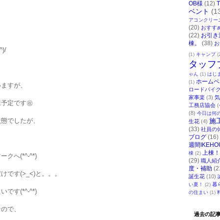
OB様
(12)
ベント
(1
アコンクリー
(20)
おすす
(22)
お引き
棟。
(38)
お
)/
(1)
キャンプ
(
タッフ
ゃん
(1)
はじ
ホームペ
(1)
いますが、
ロードバイ
家事楽
(3)
気
棟予定です㊗
工務店協会
(
(8)
今日は何
状態でしたが、
施
生花
(4)
(33)
社員の
ブログ
(16)
週間IKEHO
上棟！
棟
(2)
へ(*^-^*)
(29)
職人紹
度・補助
(2
です(>_<)と。。。
誕生花
(10)
暮
い夏！
(2)
す(*^-^*)
の住まい
(1)
なので、
過去の記