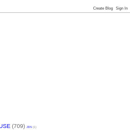
USE
(709)
JBN
(1)