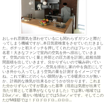
おしゃれ雰囲気を漂わせているにも関わらずガツンと際だ
ってしまう機械ですが...本日気密検査をさせていただきまし
た。ポチッと初スイッチを押してくれたのはフレッシュ河
名君！大きなファンで室内の空気を外へ排出していきま
す。空気の出ていく量と外部との圧力差を計測し総相当隙
間面積を出していきます。分かりずらいので噛み砕いてい
うとグングン...グングン...空気を排出し家の中を負圧にして
いき外から入ってしまう空気の量を計測するイメージです
ね。これで家にどのくらい隙間があって冷暖房ロスが無い
か、計画的な換気が出来るかどうかが分かります。
これま
た分かりずらいですが昔あった基準（現在は気密が出来て
当たり前として基準がなくなりました）では寒い地域では
2.0㎠／㎡。暖かい地域などでは5.0㎠／㎡です。そしてこの
たびM様邸では！ドロドロドロ...ロロロ...