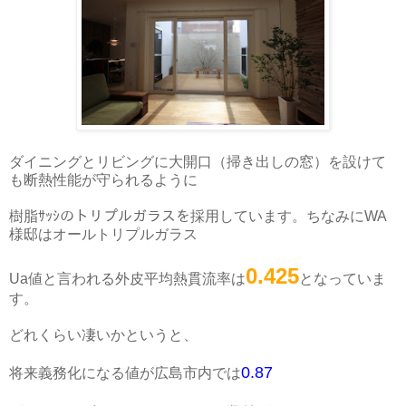
ダイニングとリビングに大開口（掃き出しの窓）を設けて
も断熱性能が守られるように
樹脂ｻｯｼのトリプルガラスを採用しています。ちなみにWA
様邸はオールトリプルガラス
0.425
Ua値と言われる外皮平均熱貫流率は
となっていま
す。
どれくらい凄いかというと、
0.87
将来義務化になる値が広島市内では