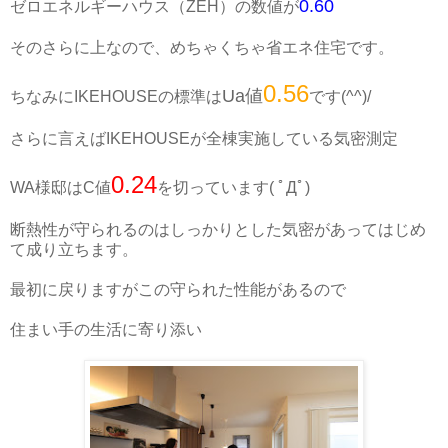
0.60
ゼロエネルギーハウス（ZEH）の数値が
そのさらに上なので、めちゃくちゃ省エネ住宅です。
0.56
Ua値
ちなみにIKEHOUSEの標準は
です(^^)/
さらに言えばIKEHOUSEが全棟実施している気密測定
0.24
WA様邸はC値
を切っています( ﾟДﾟ)
断熱性が守られるのはしっかりとした気密があってはじめ
て成り立ちます。
最初に戻りますがこの守られた性能があるので
住まい手の生活に寄り添い