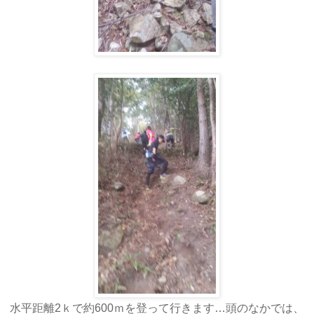
水平距離2ｋで約600ｍを登って行きます…頭のなかでは、