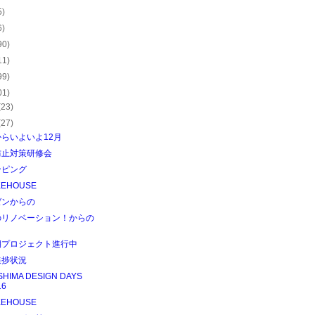
5)
6)
90)
11)
99)
01)
(23)
(27)
らいよいよ12月
防止対策研修会
ンピング
KEHOUSE
ゼンからの
のリノベーション！からの
期プロジェクト進行中
進捗状況
SHIMA DESIGN DAYS
16
KEHOUSE