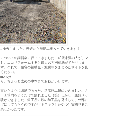
に撤去しました。来週から基礎工事入っていきます！
についての講習会に行ってきました。40歳未満の人が、マ
し、エコリフォームすると最大50万円補助がでたりしま
ます。それで、住宅の補助金・減税等をまとめたサイトを見
てください。
/money/
たら、ちょっと太めの中本までおねがいします。
に書いたように因島であった、造船鉄工祭にいきました。さ
す！工場内を歩くだけで疲れました（笑）しかし、亜鉛メッ
体験ができました。鉄工所に鉄の加工品を発注して、外部に
上げにしてもらうのですが（キラキラしたやつ）実際見るこ
く楽しかったです。