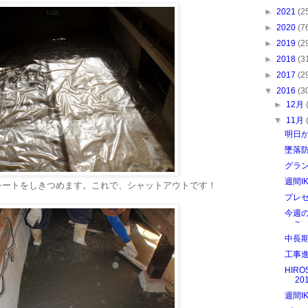
►
2021
(2
►
2020
(7
►
2019
(2
►
2018
(3
►
2017
(2
▼
2016
(3
►
12月
▼
11月
明日か
墜落
グラ
週間I
シートをしきつめます。これで、シャットアウトです！
プレ
今週
~
中長
工事
HIRO
20
週間I