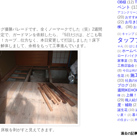
OB様
(12)
ベント
(1
アコンクリー
(20)
おすす
(22)
お引き
棟。
(38)
お
ーグ優勝パレードです。全くノーマークでした（笑）2週間
(1)
キャンプ
(
予定で、ガードマンを依頼したら、『5日だけは、どこも取
タッフ
っ！カープ…仕方なく、本日変更して打設しました！床下
と解体しまして、余裕をもって工事進んでいます。
ゃん
(1)
はじ
ホームペ
(1)
ロードバイ
家事楽
(3)
気
工務店協会
(
(8)
今日は何
施
生花
(4)
(33)
社員の
ブログ
(16)
週間IKEHO
上棟！
棟
(2)
(29)
職人紹
度・補助
(2
誕生花
(10)
暮
い夏！
(2)
の住まい
(1)
床板を剥がすと見えてきます。
過去の記