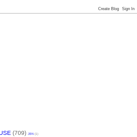
USE
(709)
JBN
(1)