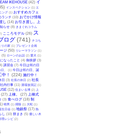
イ
TEAM IKEHOUSE
(42)
35)
インスペクション
(1)
エ
おすすめカフェ
ニング
(1)
おでかけ情報
めランチ
(10)
渡し
(14)
お引き渡し。上
知らせ
(8)
きまぐれコラム
ス
こころモデル
(26)
2)
ブログ
(741)
チコち
まりの家
(1)
プレゼント企画
ージ
(50)
リレーマラソン
(1)
ク
(5)
ローンのお話
(2)
愛犬
(1)
になったこと
(4)
御挨拶
(3)
4)
講習会
(7)
今日は何の日
今日は何の日、誕
の日、
(1)
工中！
(224)
施行中！
社長
休日
(3)
社長の休日
(2)
社内行事
(11)
酒場放浪記
(1)
USE
(12)
住まいる博
(2)
上
(27)
上棟。
(27)
上棟式
食べログ
(18)
制
介
(3)
1)
晴男
(1)
掃除
(1)
大蛇
(1)
地鎮祭
(17)
誕生日会
(1)
熱
らし
(10)
餅まき
(5)
優しい木
料理レシピ
(2)
事