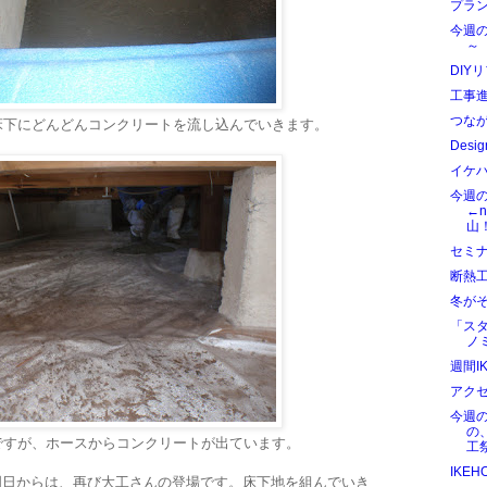
プラ
今週
～
DIY
工事
つな
床下にどんどんコンクリートを流し込んでいきます。
Des
イケ
今週
←
山
セミ
断熱
冬がそ
「ス
ノ
週間I
アク
今週
の
ですが、ホースからコンクリートが出ています。
工
IKE
明日からは、再び大工さんの登場です。床下地を組んでいき