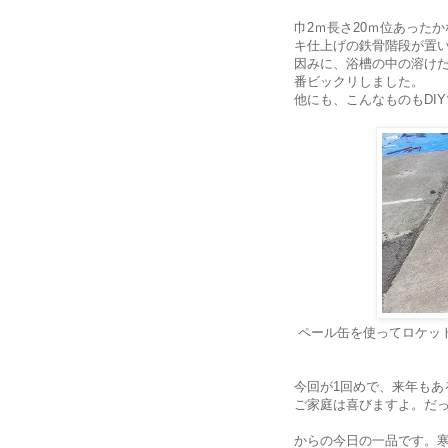
巾2ｍ長さ20ｍ位あった
キ仕上げの鉄骨階段が置
因みに、浴槽の中の溶け
番ビックリしました。
他にも、こんなものもDI
ペール缶を使ってロケット
今回が1回めで、来年も
ご家庭は喜びますよ。だ
からの今日の一品です。