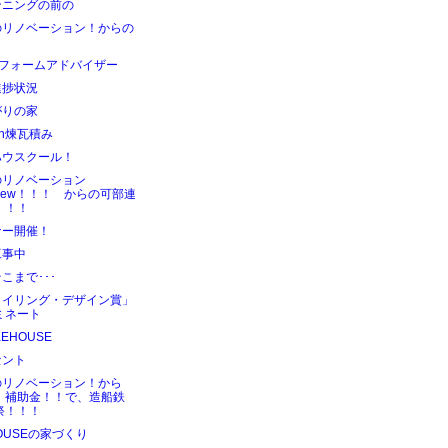
ンニングの前の
のリノベーション！からの
リフォームアドバイザー
進捗状況
がりの家
ign煉瓦積み
ハウスクール！
のリノベーション
new！！！ からの可部連
！！！
ナー開催！
工事中
こまで･･･
タイリング・デザイン賞」
ミネート
KEHOUSE
セント
のリノベーション！から
、補助金！！で、造船鉄
祭！！！
HOUSEの家づくり