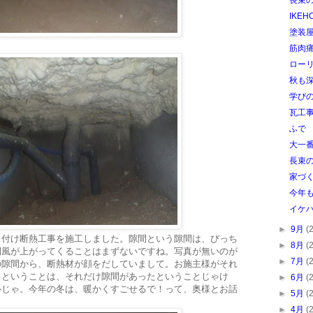
長束
IKE
塗装
筋肉
ロー
秋も
学び
瓦工
ふで
大一
長束
家づ
今年
イケ
►
9月
(
き付け断熱工事を施工しました。隙間という隙間は、びっち
►
8月
(
間風が上がってくることはまずないですね。写真が無いのが
►
7月
(
の隙間から、断熱材が顔をだしていまして。お施主様がそれ
るということは、それだけ隙間があったということじゃけ
►
6月
(
心じゃ。今年の冬は、暖かくすごせるで！って、奥様とお話
►
5月
(
►
4月
(