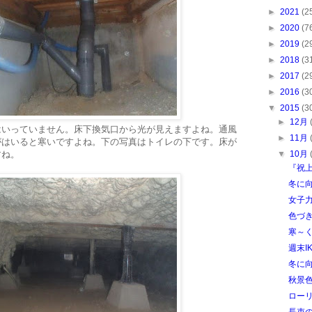
►
2021
(2
►
2020
(7
►
2019
(2
►
2018
(3
►
2017
(2
►
2016
(3
▼
2015
(3
►
12月
はいっていません。床下換気口から光が見えますよね。通風
►
11月
がはいると寒いですよね。下の写真はトイレの下です。床が
すね。
▼
10月
『祝上
冬に向
女子
色づ
寒～
週末I
冬に
秋景
ロー