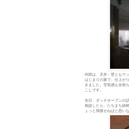
内部は、天井・壁ともウ
はじまりの家で、仕上が
きました。空気感も全然
こしです。
先日、ダッチオーブンの
相談したら、たちまち鋳
ょっと我慢せねばと思い