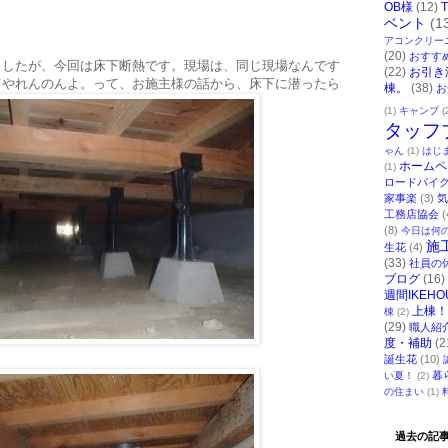
OB様
(12)
ベント
(1
アコンクリー
(20)
おすす
ましたが、今回は床下断熱です。現場は、同じ現場なんです
(22)
お引き
てやれんのんよ。って、お施主様の話から、床下に潜ったら
棟。
(38)
お
(1)
キャンプ
(
タッフ
ゃん
(1)
はじ
ホームペ
(1)
ロードバイ
家事楽
(3)
気
工務店協会
(
(8)
今日は何
施
生花
(4)
(33)
社員の
ブログ
(16)
週間IKEHO
上棟！
棟
(2)
(29)
職人紹
度・補助
(2
誕生花
(10)
暮
い夏！
(2)
の住まい
(1)
過去の記