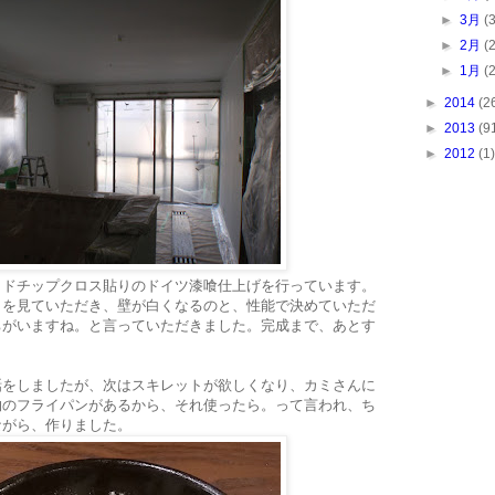
►
3月
(
►
2月
(
►
1月
(
►
2014
(2
►
2013
(9
►
2012
(1)
ッドチップクロス貼りのドイツ漆喰仕上げを行っています。
りを見ていただき、壁が白くなるのと、性能で決めていただ
ちがいますね。と言っていただきました。完成まで、あとす
話をしましたが、次はスキレットが欲しくなり、カミさんに
物のフライパンがあるから、それ使ったら。って言われ、ち
ながら、作りました。