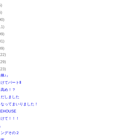
5)
6)
90)
11)
99)
01)
09)
(22)
(29)
(23)
棟♪』
けてパートⅡ
力高め！？
きだしました
くなってまいりました！
KEHOUSE
向けて！！！
色
リングその２