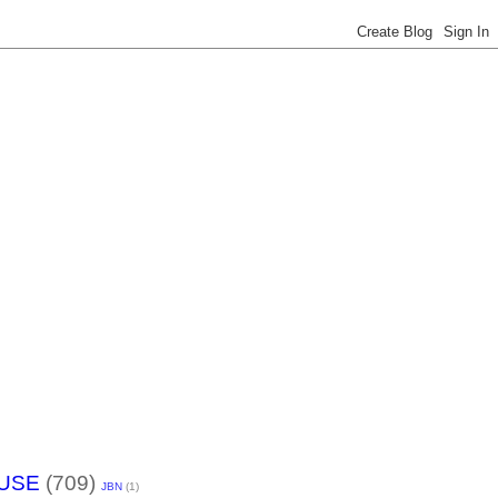
USE
(709)
JBN
(1)