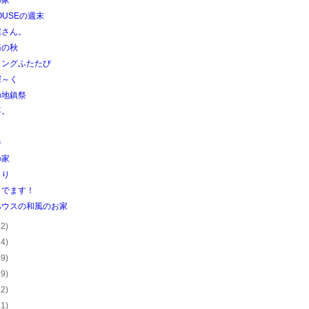
の家
HOUSEの週末
屋さん。
痛の秋
リングふたたび
深～く
の地鎮祭
事。
番
の家
くり
もでます！
ハウスの和風のお家
22)
24)
29)
29)
22)
21)