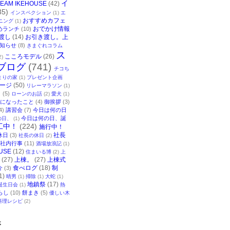
イ
TEAM IKEHOUSE
(42)
35)
インスペクション
(1)
エ
おすすめカフェ
ニング
(1)
おでかけ情報
めランチ
(10)
渡し
(14)
お引き渡し。上
知らせ
(8)
きまぐれコラム
ス
こころモデル
(26)
2)
ブログ
(741)
チコち
まりの家
(1)
プレゼント企画
ージ
(50)
リレーマラソン
(1)
ク
(5)
ローンのお話
(2)
愛犬
(1)
になったこと
(4)
御挨拶
(3)
4)
講習会
(7)
今日は何の日
今日は何の日、誕
の日、
(1)
工中！
(224)
施行中！
社長
休日
(3)
社長の休日
(2)
社内行事
(11)
酒場放浪記
(1)
USE
(12)
住まいる博
(2)
上
(27)
上棟。
(27)
上棟式
食べログ
(18)
制
介
(3)
1)
晴男
(1)
掃除
(1)
大蛇
(1)
地鎮祭
(17)
誕生日会
(1)
熱
らし
(10)
餅まき
(5)
優しい木
料理レシピ
(2)
事