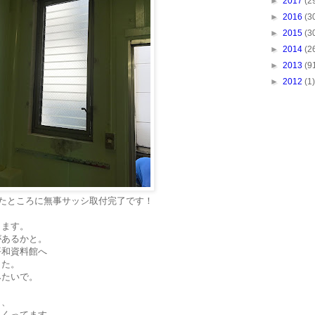
►
2017
(2
►
2016
(3
►
2015
(3
►
2014
(2
►
2013
(9
►
2012
(1)
たところに無事サッシ取付完了です！
ります。
があるかと。
平和資料館へ
した。
みたいで。
と、
まくってます。