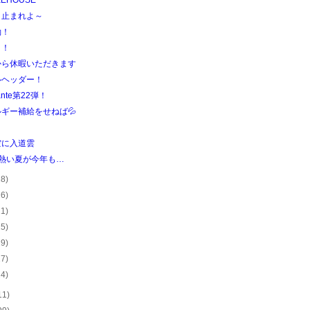
KEHOUSE
、止まれよ～
働！
！！
から休暇いただきます
ルヘッダー！
ante第22弾！
ギー補給をせねば💦
空に入道雲
…熱い夏が今年も…
28)
26)
21)
25)
29)
27)
24)
11)