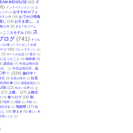
イ
TEAM IKEHOUSE
(42)
35)
インスペクション
(1)
エ
おすすめカフェ
ニング
(1)
おでかけ情報
めランチ
(10)
渡し
(14)
お引き渡し。上
知らせ
(8)
きまぐれコラム
ス
こころモデル
(26)
2)
ブログ
(741)
チコち
まりの家
(1)
プレゼント企画
ージ
(50)
リレーマラソン
(1)
ク
(5)
ローンのお話
(2)
愛犬
(1)
になったこと
(4)
御挨拶
(3)
4)
講習会
(7)
今日は何の日
今日は何の日、誕
の日、
(1)
工中！
(224)
施行中！
社長
休日
(3)
社長の休日
(2)
社内行事
(11)
酒場放浪記
(1)
USE
(12)
住まいる博
(2)
上
(27)
上棟。
(27)
上棟式
食べログ
(18)
制
介
(3)
1)
晴男
(1)
掃除
(1)
大蛇
(1)
地鎮祭
(17)
誕生日会
(1)
熱
らし
(10)
餅まき
(5)
優しい木
料理レシピ
(2)
事