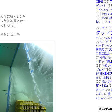
OB様
(12)
ベント
(1
アコンクリー
(20)
おすす
んなに続くとは⁉
(22)
お引き
、今年は冷夏とか…
棟。
(38)
お
たんじゃろ…
(1)
キャンプ
(
タッフ
取り付ける工事
ゃん
(1)
はじ
ホームペ
(1)
ロードバイ
家事楽
(3)
気
工務店協会
(
(8)
今日は何
施
生花
(4)
(33)
社員の
ブログ
(16)
週間IKEHO
上棟！
棟
(2)
(29)
職人紹
度・補助
(2
誕生花
(10)
暮
い夏！
(2)
の住まい
(1)
過去の記