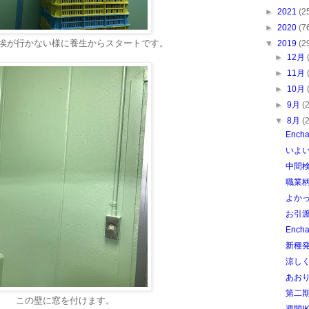
►
2021
(2
►
2020
(7
埃が行かない様に養生からスタートです。
▼
2019
(2
►
12月
►
11月
►
10月
►
9月
(
▼
8月
(
Enc
いよ
中間
職業
よか
お引
Ench
新種発見
涼し
あおり
第二
この壁に窓を付けます。