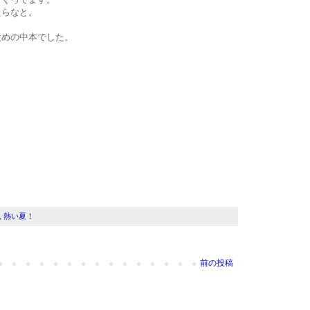
たらなと。
太めの中本でした。
。
,
熱い夏！
前の投稿