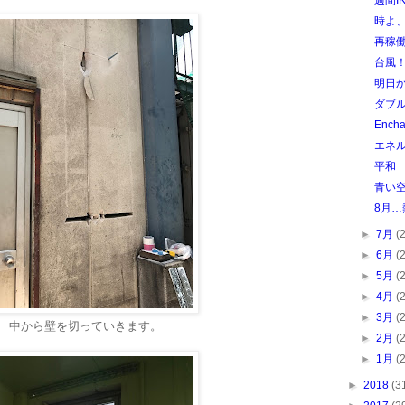
週間I
時よ
再稼
台風
明日
ダブ
Ench
エネル
平和
青い
8月
►
7月
(
►
6月
(
►
5月
(
►
4月
(
►
3月
(
中から壁を切っていきます。
►
2月
(
►
1月
(
►
2018
(3