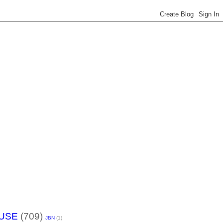
USE
(709)
JBN
(1)