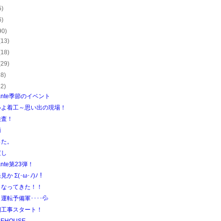
5)
6)
90)
(13)
(18)
(29)
28)
22)
hante季節のイベント
いよ着工～思い出の現場！
検査！
柄
った。
渡し
ante第23弾！
か Σ(･ω･ﾉ)ﾉ！
くなってきた！！
運転予備軍････💦
期工事スタート！