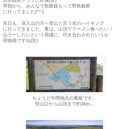
自然観察クラブに所属(笑)
早朝から、みんなで双眼鏡もって野鳥観察
に行ってました(^^;)
先日も、深入山の方へ登山と言う名のハイキング
に行ってきました。要は、山頂でラーメン食べたい！
山ラーしたいという我儘に、付き合わされたいうか
荷物係ですね(笑)
ちょうど中間地点の看板です。
登山口から山頂まで約3km…