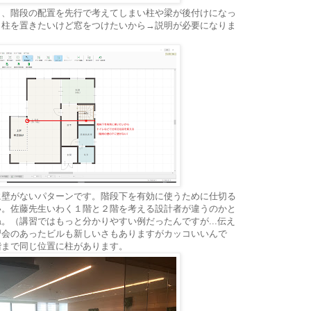
さ、階段の配置を先行で考えてしまい柱や梁が後付けになっ
。柱を置きたいけど窓をつけたいから→説明が必要になりま
に壁がないパターンです。階段下を有効に使うために仕切る
い。佐藤先生いわく１階と２階を考える設計者が違うのかと
。（講習ではもっと分かりやすい例だったんですが...伝え
習会のあったビルも新しいさもありますがカッコいいんで
階まで同じ位置に柱があります。