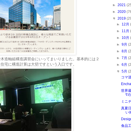
►
2021
(2
►
2020
(7
▼
2019
(2
►
12月
►
11月
►
10月
►
9月
(
►
8月
(
►
7月
(
で木造軸組構造講習会にいってまいりました。基本的には２
造住宅に構造計算は大切ですという入口です。
►
6月
(
▼
5月
(
コマ
Ench
世界最
∇//)
ミニ
真夏
い
Desi
食品