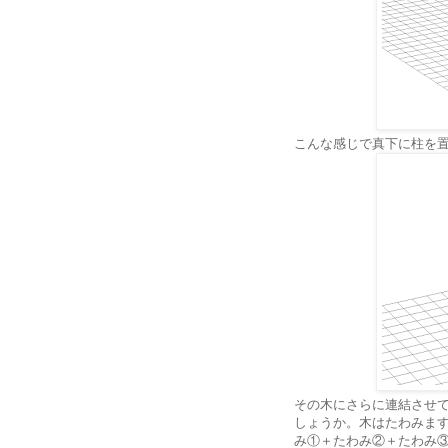
こんな感じで真下に柱を置
その木にさらに連結させ
しょうか。木はたわみま
み①＋たわみ②＋たわみ