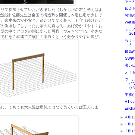
あっ
伝え
とりで参加させていただきました（しかし河名君も誘えばよ
M's構造設計 佐藤先生は全国で構造塾を開催し木造住宅が少しで
怒濤
い。家本来の安心安全、命だけでなく暮らしも守り続けたい
Wet 
どの倒壊してしまったお家の写真も例にあげ分かりやすくお
ミラ
お話の中でブログの頭にあった写真＝つみきですね。小さな
20
階で柱を２本建てて横に１本置くという分かりやすい遊び。
もう一
ﾉ
最高
GW後
暑い
え！
ツー
(
(≧
平成
R1.05
感じ。でもでも大人達は単純ではなく良くいえば工夫しま
Ench
►
4月
(
►
3月
(
►
2月
(