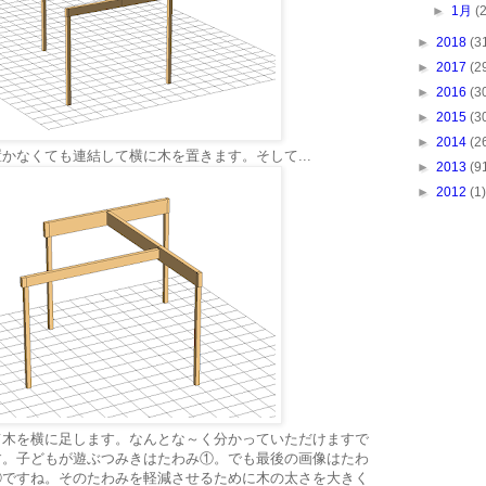
►
1月
(
►
2018
(3
►
2017
(2
►
2016
(3
►
2015
(3
►
2014
(2
かなくても連結して横に木を置きます。そして...
►
2013
(9
►
2012
(1)
て木を横に足します。なんとな～く分かっていただけますで
す。子どもが遊ぶつみきはたわみ①。でも最後の画像はたわ
③ですね。そのたわみを軽減させるために木の太さを大きく