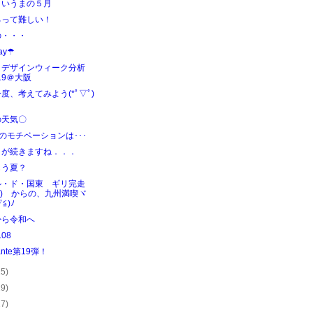
というまの５月
るって難しい！
の・・・
day☂
ノデザインウィーク分析
19＠大阪
度、考えてみよう(*ﾟ▽ﾟ)
の天気〇
のモチベーションは･･･
日が続きますね．．．
もう夏？
ル・ド・国東 ギリ完走
^^;) からの、九州満喫ヾ
▽≦)ﾉ
から令和へ
.08
ante第19弾！
25)
29)
27)