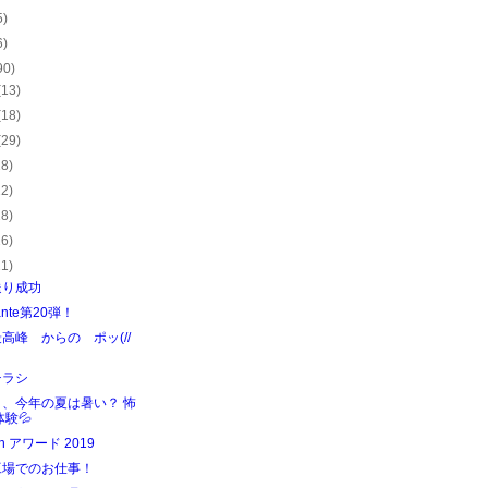
5)
6)
90)
(13)
(18)
(29)
28)
22)
28)
26)
21)
送り成功
ante第20弾！
高峰 からの ポッ(//
チラシ
日、今年の夏は暑い？ 怖
体験💦
gn アワード 2019
工場でのお仕事！