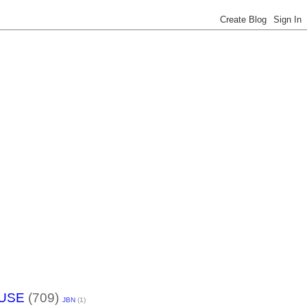
USE
(709)
JBN
(1)