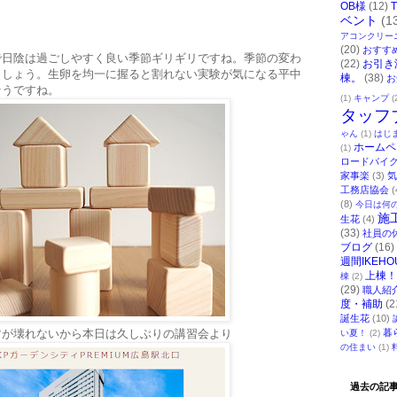
OB様
(12)
ベント
(1
アコンクリー
(20)
おすす
で日陰は過ごしやすく良い季節ギリギリですね。季節の変わ
(22)
お引き
ましょう。生卵を均一に握ると割れない実験が気になる平中
棟。
(38)
お
そうですね。
(1)
キャンプ
(
タッフ
ゃん
(1)
はじ
ホームペ
(1)
ロードバイ
家事楽
(3)
気
工務店協会
(
(8)
今日は何
施
生花
(4)
(33)
社員の
ブログ
(16)
週間IKEHO
上棟！
棟
(2)
(29)
職人紹
度・補助
(2
誕生花
(10)
すが壊れないから本日は久しぶりの講習会より
暮
い夏！
(2)
の住まい
(1)
過去の記