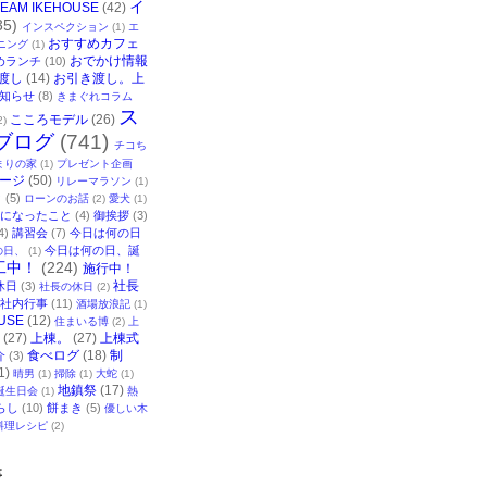
イ
TEAM IKEHOUSE
(42)
35)
インスペクション
(1)
エ
おすすめカフェ
ニング
(1)
おでかけ情報
めランチ
(10)
渡し
(14)
お引き渡し。上
知らせ
(8)
きまぐれコラム
ス
こころモデル
(26)
2)
ブログ
(741)
チコち
まりの家
(1)
プレゼント企画
ージ
(50)
リレーマラソン
(1)
ク
(5)
ローンのお話
(2)
愛犬
(1)
になったこと
(4)
御挨拶
(3)
4)
講習会
(7)
今日は何の日
今日は何の日、誕
の日、
(1)
工中！
(224)
施行中！
社長
休日
(3)
社長の休日
(2)
社内行事
(11)
酒場放浪記
(1)
USE
(12)
住まいる博
(2)
上
(27)
上棟。
(27)
上棟式
食べログ
(18)
制
介
(3)
1)
晴男
(1)
掃除
(1)
大蛇
(1)
地鎮祭
(17)
誕生日会
(1)
熱
らし
(10)
餅まき
(5)
優しい木
料理レシピ
(2)
事