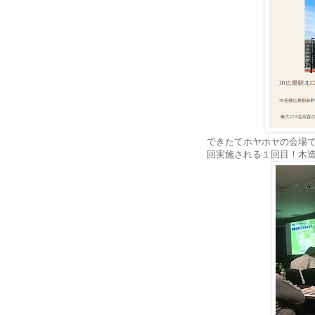
できたてホヤホヤの会場
回実施される１回目！木