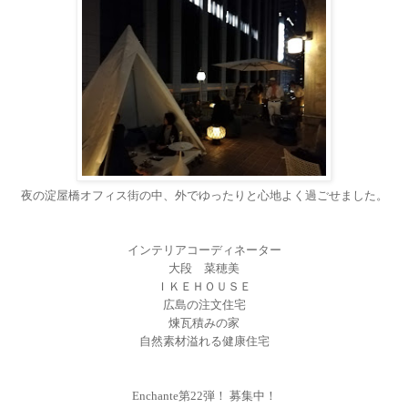
夜の淀屋橋オフィス街の中、外でゆったりと心地よく過ごせました。
インテリアコーディネーター
大段 菜穂美
ＩＫＥＨＯＵＳＥ
広島の注文住宅
煉瓦積みの家
自然素材溢れる健康住宅
Enchante
第
22
弾！ 募集中！