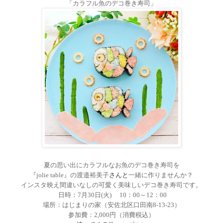
「カラフル魚のデコ巻き寿司」
夏の思い出にカラフルなお魚のデコ巻き寿司を
『
jolie table
』の
渡邉裕美子
さんと
一緒に作りませんか？
インスタ映え間違いなしの可愛く美味しいデコ巻き寿司です。
日時：
7
月
30
日
(
火
)
10
：
00
～
12
：
00
場所：はじまりの家（安佐北区口田南
8-13-23
）
参加費：
2,000
円（消費税込）