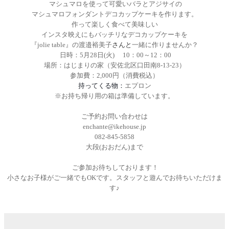
マシュマロを使って可愛いバラとアジサイの
マシュマロフォンダントデコカップケーキを作ります。
作って楽しく食べて美味しい
インスタ映えにもバッチリなデコカップケーキを
『
jolie table
』の
渡邉裕美子
さんと
一緒に作りませんか？
日時：
5
月
28
日
(
火
)
10
：
00
～
12
：
00
場所：はじまりの家（安佐北区口田南
8-13-23
）
参加費：
2,000
円（消費税込）
持ってくる物：
エプロン
※お持ち帰り用の箱は準備しています。
ご予約お問い合わせは
enchante@ikehouse.jp
082-845-5858
大段
(
おおだん
)
まで
ご参加お待ちしております！
小さなお子様がご一緒でも
OK
です。スタッフと遊んでお待ちいただけま
す
♪