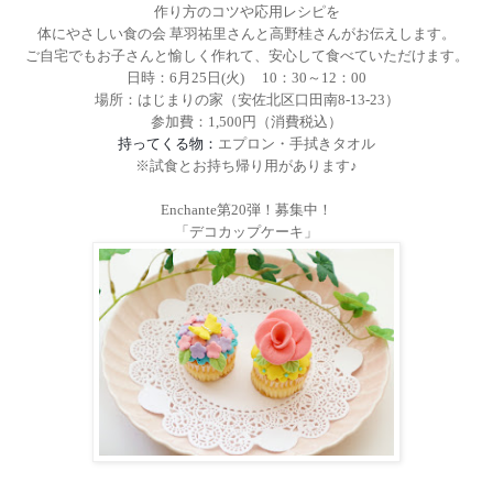
作り方のコツや応用レシピを
体にやさしい食の会 草羽祐里さんと高野桂さんがお伝えします。
ご自宅でもお子さんと愉しく作れて、安心して食べていただけます。
日時：
6
月
25
日
(
火
)
10
：
30
～
12
：
00
場所：はじまりの家（安佐北区口田南
8-13-23
）
参加費：
1,500
円（消費税込）
持ってくる物：
エプロン・手拭きタオル
※試食とお持ち帰り用があります♪
Enchante
第
20
弾！募集中！
「デコカップケーキ」