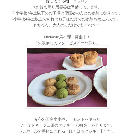
持ってくる物：
エプロン
※お持ち帰り用容器は準備しています。
※小学校
3
年生以下のお子様は保護者の方との参加になります。
小学校
4
年生以上であればお子様だけでの参加も大丈夫です。
もちろん、大人の方だけでも
OK
です！
Enchante
第
21
弾！募集中！
「
失敗無しのマクロビスイーツ作り
」
安心の国産小麦やアーモンドを使った
ブールドネージュ風のクッキー（
3
種類）を作ります。
ワンボールで手軽に作れる【ほろほろクッキー】です。