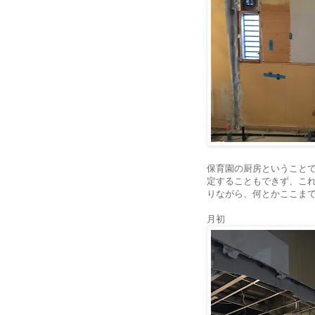
保育園の厨房ということ
定することもできず、こ
りながら、何とかここま
月初