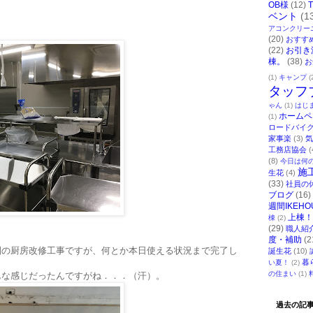
OB様
(12)
ベント
(1
アコンクリー
(20)
おすす
(22)
お引き
棟。
(38)
お
(1)
キャンプ
(
タッフ
ゃん
(1)
はじ
ホームペ
(1)
ロードバイ
家事楽
(3)
気
工務店協会
(
(8)
今日は何
施
生花
(4)
(33)
社員の
ブログ
(16)
週間IKEHO
上棟！
棟
(2)
(29)
職人紹
度・補助
(2
園の厨房改修工事ですが、何とか本日使える状況まで完了し
誕生花
(10)
暮
い夏！
(2)
の住まい
(1)
んな感じだったんですがね．．．（汗）。
過去の記