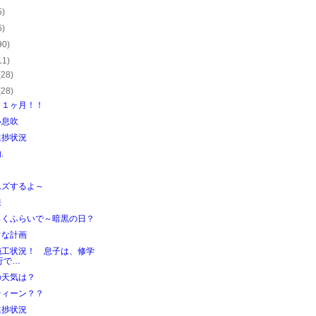
5)
6)
90)
11)
(28)
(28)
り１ヶ月！！
い息吹
進捗状況
.
ムズするよ～
来
っくふらいで～暗黒の日？
フな計画
施工状況！ 息子は、修学
行で…
の天気は？
ティーン？？
進捗状況