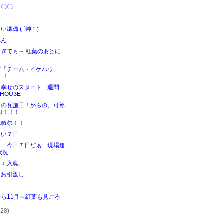
な〇〇
り
い準備 ( ´艸｀)
べん
すぎても～ 紅葉のあとに
･･･
ぞ「チーム・イケハウ
」！
な幸せのスタート 週間
EHOUSE
ての瓦施工！からの、可部
山！！！
地鎮祭！！
い７日...
イ 今日７日だぁ 現場進
状況
イエ入魂。
とお引渡し
り
ら11月～紅葉も見ごろ
(28)