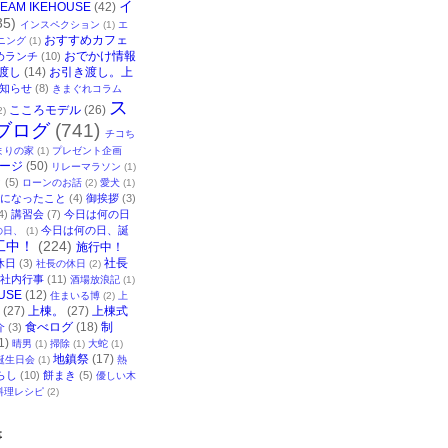
イ
TEAM IKEHOUSE
(42)
35)
インスペクション
(1)
エ
おすすめカフェ
ニング
(1)
おでかけ情報
めランチ
(10)
渡し
(14)
お引き渡し。上
知らせ
(8)
きまぐれコラム
ス
こころモデル
(26)
2)
ブログ
(741)
チコち
まりの家
(1)
プレゼント企画
ージ
(50)
リレーマラソン
(1)
ク
(5)
ローンのお話
(2)
愛犬
(1)
になったこと
(4)
御挨拶
(3)
4)
講習会
(7)
今日は何の日
今日は何の日、誕
の日、
(1)
工中！
(224)
施行中！
社長
休日
(3)
社長の休日
(2)
社内行事
(11)
酒場放浪記
(1)
USE
(12)
住まいる博
(2)
上
(27)
上棟。
(27)
上棟式
食べログ
(18)
制
介
(3)
1)
晴男
(1)
掃除
(1)
大蛇
(1)
地鎮祭
(17)
誕生日会
(1)
熱
らし
(10)
餅まき
(5)
優しい木
料理レシピ
(2)
事