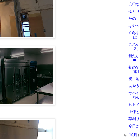
〇〇
ゆと
たのし
はや
立冬
は･
これ
ス
新た
IK
初め
連
祝 
あやう
ヤバ
捗
ヒト
上棟
草刈
今日か
►
10月