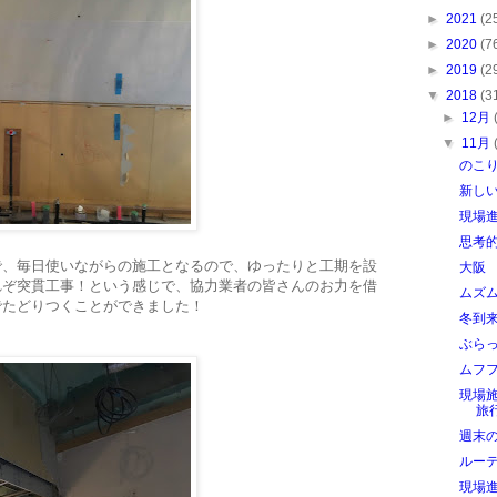
►
2021
(2
►
2020
(7
►
2019
(2
▼
2018
(3
►
12月
▼
11月
のこ
新し
現場
思考的
で、毎日使いながらの施工となるので、ゆったりと工期を設
大阪
れぞ突貫工事！という感じで、協力業者の皆さんのお力を借
ムズ
でたどりつくことができました！
冬到
ぶら
ムフ
現場
旅
週末
ルー
現場