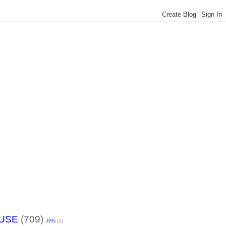
USE
(709)
JBN
(1)