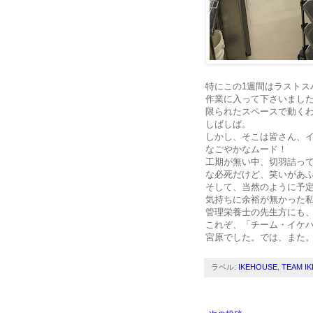
特にこの1週間はラスト
作業に入って下さいまし
限られたスペースで動く
しばしば。
しかし、そこは皆さん、
なごやかなムード！
工期が無い中、切羽詰っ
な必死だけど、笑いがあ
そして、当然のように予
気持ちに余裕が無かった
管理栄養士の先生方にも
これぞ、「チーム・イケ
宮原でした。では、また
ラベル:
IKEHOUSE
,
TEAM I