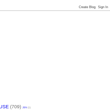
USE
(709)
JBN
(1)