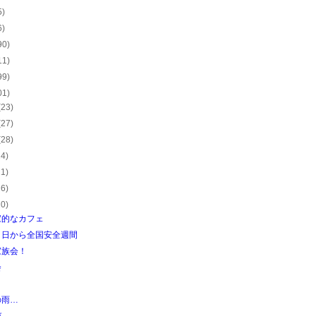
5)
6)
90)
11)
99)
01)
(23)
(27)
(28)
24)
21)
26)
20)
家的なカフェ
１日から全国安全週間
家族会！
会
の雨…