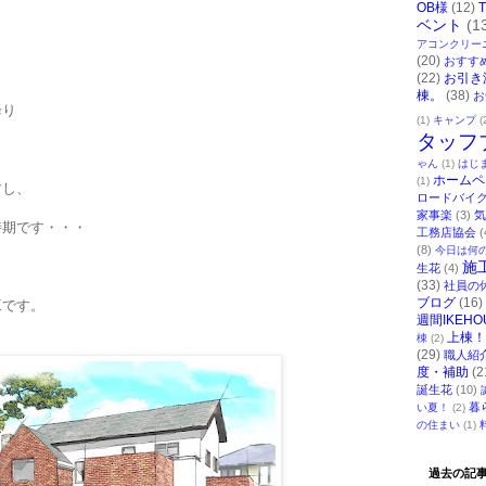
OB様
(12)
ベント
(1
アコンクリー
(20)
おすす
(22)
お引き
棟。
(38)
お
降り
(1)
キャンプ
(
タッフ
ゃん
(1)
はじ
ホームペ
(1)
すし、
ロードバイ
家事楽
(3)
気
時期です・・・
工務店協会
(
(8)
今日は何
施
生花
(4)
(33)
社員の
ブログ
(16)
工です。
週間IKEHO
上棟！
棟
(2)
(29)
職人紹
度・補助
(2
誕生花
(10)
暮
い夏！
(2)
の住まい
(1)
過去の記