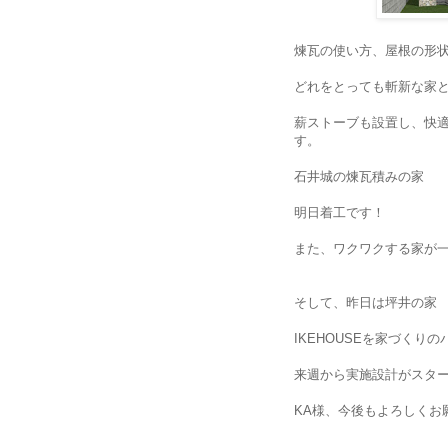
煉瓦の使い方、屋根の形
どれをとっても斬新な家
薪ストーブも設置し、快
す。
石井城の煉瓦積みの家
明日着工です！
また、ワクワクする家が
そして、昨日は坪井の家 
IKEHOUSEを家づくり
来週から実施設計がスタ
KA様、今後もよろしくお願