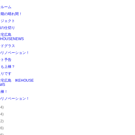
び
ールーム
時期の晴れ間！
ロジェクト
間の仕切り
住宅広島
EHOUSENEWS
ンドグラス
のリノベーション！
ント予告
らも上棟？
入りです
宅広島 IKEHOUSE
WS
上棟！
のリノベーション！
24)
24)
32)
26)