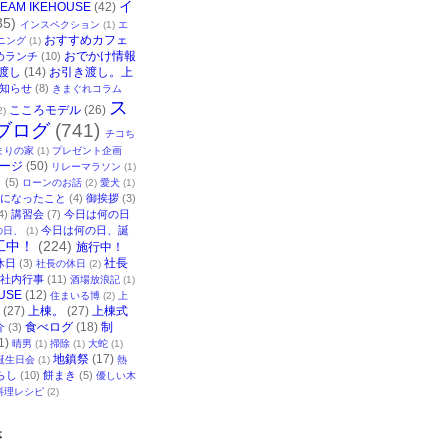
イ
TEAM IKEHOUSE
(42)
35)
インスペクション
(1)
エ
おすすめカフェ
ニング
(1)
おでかけ情報
めランチ
(10)
渡し
(14)
お引き渡し。上
知らせ
(8)
きまぐれコラム
ス
こころモデル
(26)
2)
ブログ
(741)
チコち
まりの家
(1)
プレゼント企画
ージ
(50)
リレーマラソン
(1)
ク
(5)
ローンのお話
(2)
愛犬
(1)
になったこと
(4)
御挨拶
(3)
4)
講習会
(7)
今日は何の日
今日は何の日、誕
の日、
(1)
工中！
(224)
施行中！
社長
休日
(3)
社長の休日
(2)
社内行事
(11)
酒場放浪記
(1)
USE
(12)
住まいる博
(2)
上
(27)
上棟。
(27)
上棟式
食べログ
(18)
制
介
(3)
1)
晴男
(1)
掃除
(1)
大蛇
(1)
地鎮祭
(17)
誕生日会
(1)
熱
らし
(10)
餅まき
(5)
優しい木
料理レシピ
(2)
事