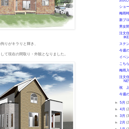
お詫
ショ
梅雨
新プ
男女
注文
IK
の拘りがキラりと輝き、
ステ
今週
をして現在の間取り・外観となりました。
イベ
こち
梅雨
注文住
NE
祝 
今週
►
5月
(
►
4月
(
►
3月
(
►
2月
(