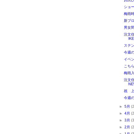
お詫
ショ
梅雨
新プ
男女
注文
IK
ステ
今週
イベ
こち
梅雨
注文住
NE
祝 
今週
►
5月
(
►
4月
(
►
3月
(
►
2月
(