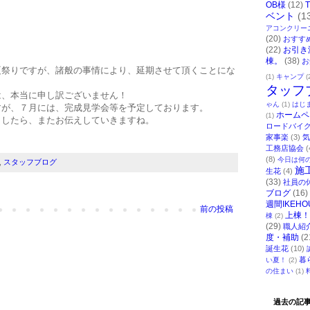
OB様
(12)
ベント
(1
アコンクリー
(20)
おすす
(22)
お引き
棟。
(38)
お
夏祭りですが、諸般の事情により、延期させて頂くことにな
(1)
キャンプ
(
タッフ
は、本当に申し訳ございません！
ゃん
(1)
はじ
すが、７月には、完成見学会等を予定しております。
ホームペ
(1)
ましたら、またお伝えしていきますね。
ロードバイ
家事楽
(3)
気
工務店協会
(
(8)
今日は何
,
スタッフブログ
施
生花
(4)
(33)
社員の
ブログ
(16)
週間IKEHO
前の投稿
上棟！
棟
(2)
(29)
職人紹
度・補助
(2
誕生花
(10)
暮
い夏！
(2)
の住まい
(1)
過去の記