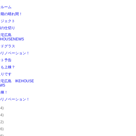
び
ールーム
時期の晴れ間！
ロジェクト
間の仕切り
住宅広島
EHOUSENEWS
ンドグラス
のリノベーション！
ント予告
らも上棟？
入りです
宅広島 IKEHOUSE
WS
上棟！
のリノベーション！
24)
24)
32)
26)