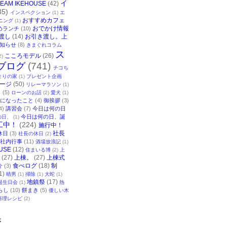
イ
TEAM IKEHOUSE
(42)
35)
インスペクション
(1)
エ
おすすめカフェ
ニング
(1)
おでかけ情報
めランチ
(10)
渡し
(14)
お引き渡し。上
知らせ
(8)
きまぐれコラム
ス
こころモデル
(26)
2)
ブログ
(741)
チコち
まりの家
(1)
プレゼント企画
ージ
(50)
リレーマラソン
(1)
ク
(5)
ローンのお話
(2)
愛犬
(1)
になったこと
(4)
御挨拶
(3)
4)
講習会
(7)
今日は何の日
今日は何の日、誕
の日、
(1)
工中！
(224)
施行中！
社長
休日
(3)
社長の休日
(2)
社内行事
(11)
酒場放浪記
(1)
USE
(12)
住まいる博
(2)
上
(27)
上棟。
(27)
上棟式
食べログ
(18)
制
介
(3)
1)
晴男
(1)
掃除
(1)
大蛇
(1)
地鎮祭
(17)
誕生日会
(1)
熱
らし
(10)
餅まき
(5)
優しい木
料理レシピ
(2)
事