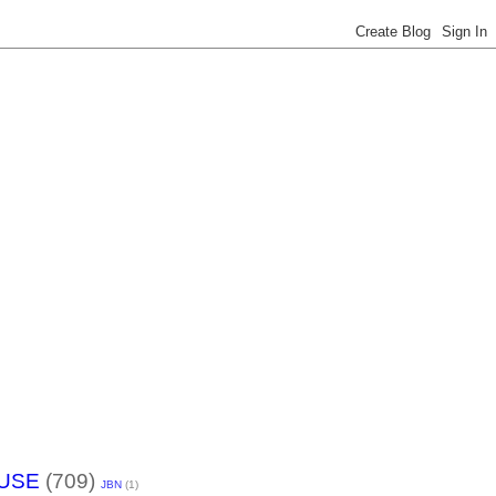
USE
(709)
JBN
(1)