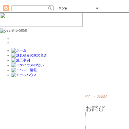
Top
＞
お詫び
お詫び
2016
6/23
(木)