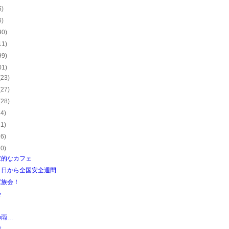
5)
6)
90)
11)
99)
01)
(23)
(27)
(28)
24)
21)
26)
20)
家的なカフェ
１日から全国安全週間
家族会！
会
の雨…