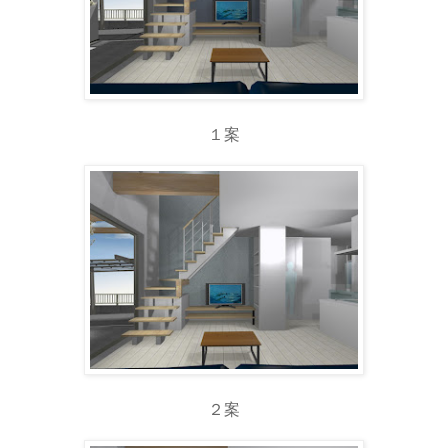
１案
２案