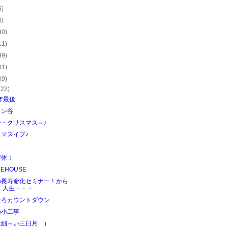
5)
6)
90)
11)
99)
01)
09)
(22)
5年最後
ミン谷
ー・クリスマス～♪
マスイブ♪
じ
解体！
KEHOUSE
の長寿命化セミナー！から
、人生・・・
そろカウントダウン
の小工事
は細～い三日月 ）