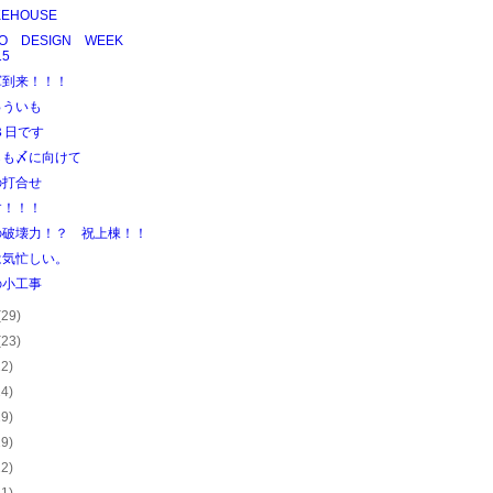
KEHOUSE
YO DESIGN WEEK
15
軍到来！！！
ゅういも
８日です
らも〆に向けて
の打合せ
す！！！
の破壊力！？ 祝上棟！！
は気忙しい。
の小工事
(29)
(23)
22)
24)
29)
29)
22)