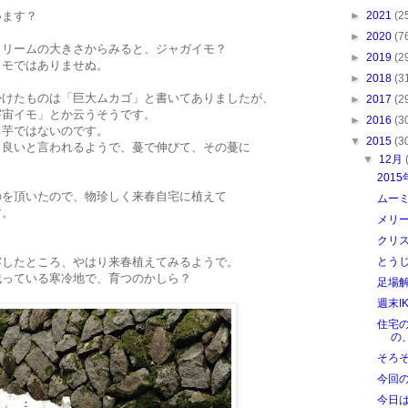
います？
►
2021
(2
►
2020
(7
クリームの大きさからみると、ジャガイモ？
►
2019
(2
イモではありませぬ。
►
2018
(3
かけたものは「巨大ムカゴ」と書いてありましたが、
►
2017
(2
宇宙イモ」とか云うそうです。
►
2016
(3
る芋ではないのです。
▼
2015
(3
も良いと言われるようで、蔓で伸びて、その蔓に
▼
12月
。
201
のを頂いたので、物珍しく来春自宅に植えて
ムー
す。
メリ
クリス
露したところ、やはり来春植えてみるようで。
とう
残っている寒冷地で、育つのかしら？
足場
週末I
住宅
の
そろ
今回
今日