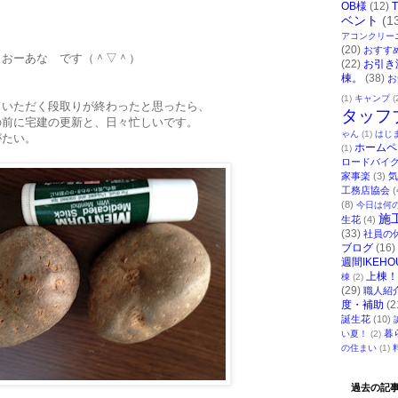
OB様
(12)
ベント
(1
アコンクリー
(20)
おすす
 おーあな です（＾▽＾）
(22)
お引き
棟。
(38)
お
(1)
キャンプ
(
ていただく段取りが終わったと思ったら、
タッフ
の前に宅建の更新と、日々忙しいです。
ゃん
(1)
はじ
がたい。
ホームペ
(1)
ロードバイ
家事楽
(3)
気
工務店協会
(
(8)
今日は何
施
生花
(4)
(33)
社員の
ブログ
(16)
週間IKEHO
上棟！
棟
(2)
(29)
職人紹
度・補助
(2
誕生花
(10)
暮
い夏！
(2)
の住まい
(1)
過去の記