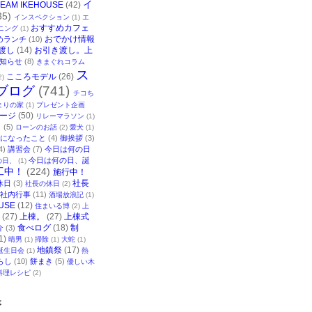
イ
TEAM IKEHOUSE
(42)
35)
インスペクション
(1)
エ
おすすめカフェ
ニング
(1)
おでかけ情報
めランチ
(10)
渡し
(14)
お引き渡し。上
知らせ
(8)
きまぐれコラム
ス
こころモデル
(26)
2)
ブログ
(741)
チコち
まりの家
(1)
プレゼント企画
ージ
(50)
リレーマラソン
(1)
ク
(5)
ローンのお話
(2)
愛犬
(1)
になったこと
(4)
御挨拶
(3)
4)
講習会
(7)
今日は何の日
今日は何の日、誕
の日、
(1)
工中！
(224)
施行中！
社長
休日
(3)
社長の休日
(2)
社内行事
(11)
酒場放浪記
(1)
USE
(12)
住まいる博
(2)
上
(27)
上棟。
(27)
上棟式
食べログ
(18)
制
介
(3)
1)
晴男
(1)
掃除
(1)
大蛇
(1)
地鎮祭
(17)
誕生日会
(1)
熱
らし
(10)
餅まき
(5)
優しい木
料理レシピ
(2)
事