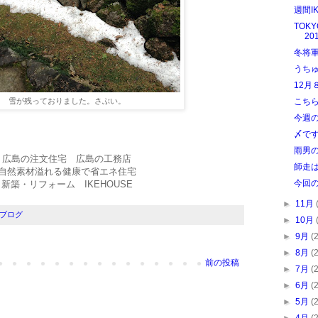
週間I
TOK
20
冬将
うち
12月
雪が残っておりました。さぶい。
こち
今週
〆で
雨男
広島の注文住宅 広島の工務店
師走
自然素材溢れる健康で省エネ住宅
今回
新築・リフォーム IKEHOUSE
►
11月
ブログ
►
10月
►
9月
(
►
8月
(
前の投稿
►
7月
(
►
6月
(
►
5月
(