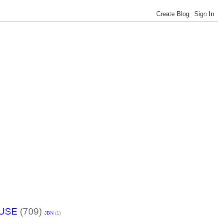
USE
(709)
JBN
(1)