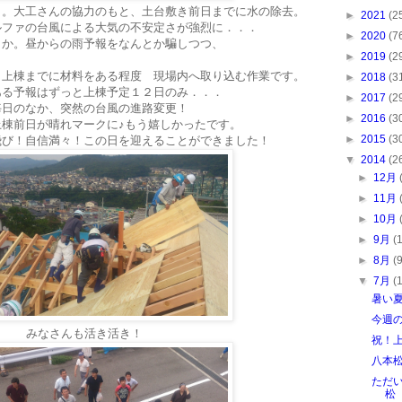
ら。大工さんの協力のもと、土台敷き前日までに水の除去。
►
2021
(2
ルファの台風による大気の不安定さが強烈に．．．
►
2020
(7
うか。昼からの雨予報をなんとか騙しつつ、
►
2019
(2
、上棟までに材料をある程度 現場内へ取り込む作業です。
►
2018
(3
ある予報はずっと上棟予定１２日のみ．．．
►
2017
(2
毎日のなか、突然の台風の進路変更！
►
2016
(3
棟前日が晴れマークに♪もう嬉しかったです。
►
2015
(3
飛び！自信満々！この日を迎えることができました！
▼
2014
(2
►
12月
►
11月
►
10月
►
9月
(
►
8月
(
▼
7月
(
暑い
今週
みなさんも活き活き！
祝！
八本
ただい
松