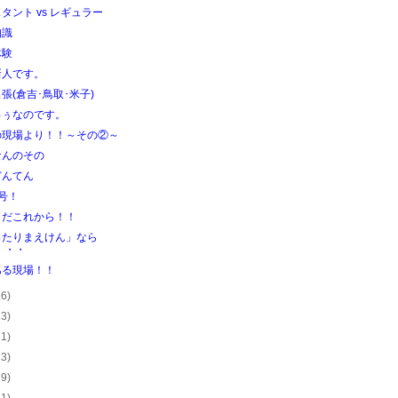
タント vs レギュラー
知識
体験
新人です。
張(倉吉･鳥取･米子)
ゅぅなのです。
の現場より！！～その②～
なんのその
どんてん
号！
まだこれから！！
ったりまえけん」なら
・・・
ある現場！！
16)
13)
31)
23)
29)