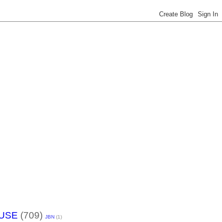
USE
(709)
JBN
(1)