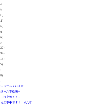
5)
6)
90)
11)
99)
01)
09)
64)
(27)
(34)
(18)
15)
9)
18)
夏
のにゅーふぇいす☆
上棟～八本松南～
松～祝上棟！！～
ま工事中です！ at八本