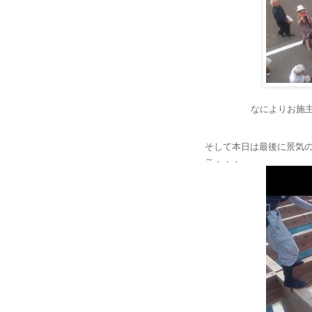
なによりお施
そして本日は最後に景気
～．．．