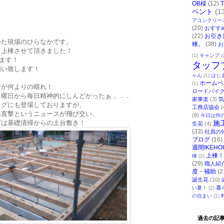
OB様
(12)
ベント
(1
アコンクリー
(20)
おすす
(22)
お引き
いた現場のひらなかです。
棟。
(38)
お
日上棟させて頂きました！
(1)
キャンプ
(
ます！
タッフ
願い致します！
ゃん
(1)
はじ
ホームペ
(1)
すが何よりの晴れ！
ロードバイ
月曜日から毎日精神的にしんどかったぁ．．．
家事楽
(3)
気
ログにも登場しておりますが、
工務店協会
(
島直撃というニュースが飛び交い、
(8)
今日は何
ずは基礎清掃からの土台敷き！
施
生花
(4)
(33)
社員の
ブログ
(16)
週間IKEHO
上棟！
棟
(2)
(29)
職人紹
度・補助
(2
誕生花
(10)
暮
い夏！
(2)
の住まい
(1)
過去の記