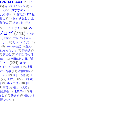
イ
TEAM IKEHOUSE
(42)
35)
インスペクション
(1)
エ
おすすめカフェ
ニング
(1)
おでかけ情報
めランチ
(10)
渡し
(14)
お引き渡し。上
知らせ
(8)
きまぐれコラム
ス
こころモデル
(26)
2)
ブログ
(741)
チコち
まりの家
(1)
プレゼント企画
ージ
(50)
リレーマラソン
(1)
ク
(5)
ローンのお話
(2)
愛犬
(1)
になったこと
(4)
御挨拶
(3)
4)
講習会
(7)
今日は何の日
今日は何の日、誕
の日、
(1)
工中！
(224)
施行中！
社長
休日
(3)
社長の休日
(2)
社内行事
(11)
酒場放浪記
(1)
USE
(12)
住まいる博
(2)
上
(27)
上棟。
(27)
上棟式
食べログ
(18)
制
介
(3)
1)
晴男
(1)
掃除
(1)
大蛇
(1)
地鎮祭
(17)
誕生日会
(1)
熱
らし
(10)
餅まき
(5)
優しい木
料理レシピ
(2)
事