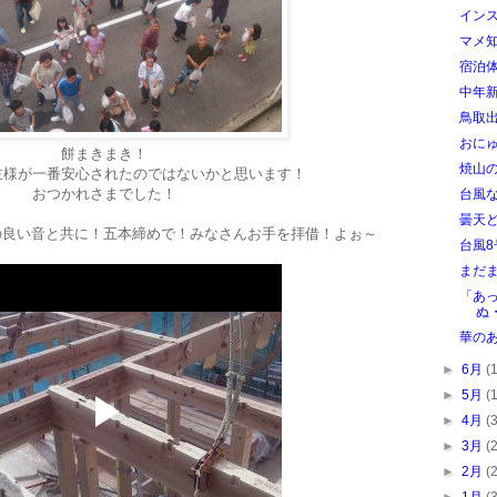
インス
マメ
宿泊
中年
鳥取出
おに
餅まきまき！
焼山
主様が一番安心されたのではないかと思います！
おつかれさまでした！
台風
曇天
の良い音と共に！五本締めで！みなさんお手を拝借！よぉ～
台風8
まだ
「あ
ぬ
華の
►
6月
(
►
5月
(
►
4月
(
►
3月
(
►
2月
(