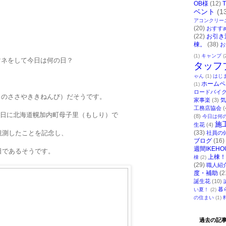
OB様
(12)
ベント
(1
アコンクリー
(20)
おすす
(22)
お引き
棟。
(38)
お
(1)
キャンプ
(
マネをして今日は何の日？
タッフ
ゃん
(1)
はじ
ホームペ
(1)
ロードバイ
しのささやききねんび）だそうです。
家事楽
(3)
気
工務店協会
(
月17日に北海道幌加内町母子里（もしり）で
(8)
今日は何
施
生花
(4)
を観測したことを記念し、
(33)
社員の
ブログ
(16)
週間IKEHO
念日であるそうです。
上棟！
棟
(2)
(29)
職人紹
度・補助
(2
誕生花
(10)
暮
い夏！
(2)
の住まい
(1)
過去の記