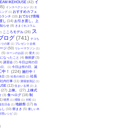
イ
TEAM IKEHOUSE
(42)
35)
インスペクション
(1)
エ
おすすめカフェ
ニング
(1)
おでかけ情報
めランチ
(10)
渡し
(14)
お引き渡し。上
知らせ
(8)
きまぐれコラム
ス
こころモデル
(26)
2)
ブログ
(741)
チコち
まりの家
(1)
プレゼント企画
ージ
(50)
リレーマラソン
(1)
ク
(5)
ローンのお話
(2)
愛犬
(1)
になったこと
(4)
御挨拶
(3)
4)
講習会
(7)
今日は何の日
今日は何の日、誕
の日、
(1)
工中！
(224)
施行中！
社長
休日
(3)
社長の休日
(2)
社内行事
(11)
酒場放浪記
(1)
USE
(12)
住まいる博
(2)
上
(27)
上棟。
(27)
上棟式
食べログ
(18)
制
介
(3)
1)
晴男
(1)
掃除
(1)
大蛇
(1)
地鎮祭
(17)
誕生日会
(1)
熱
らし
(10)
餅まき
(5)
優しい木
料理レシピ
(2)
事