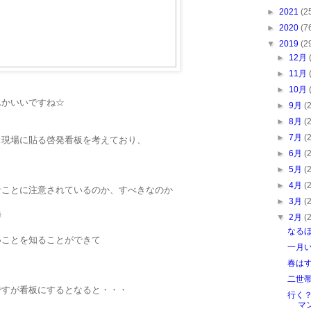
►
2021
(2
►
2020
(7
▼
2019
(2
►
12月
►
11月
►
10月
んかいいですね☆
►
9月
(
►
8月
(
►
7月
(
と現場に貼る啓発看板を考えており、
►
6月
(
►
5月
(
►
4月
(
なことに注意されているのか、すべきなのか
►
3月
(

▼
2月
(
なる
いことを知ることができて
一月
春は
二世
ですが看板にするとなると・・・
行く
マ