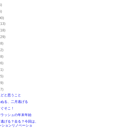
5)
6)
90)
(13)
(18)
(29)
28)
22)
28)
26)
21)
25)
29)
27)
ほどと思うこと
いぬる、二月逃げる
すぐそこ！
帯ラッシュの年末年始
？逃げる？去る？今回は、
ンションリノベーショ