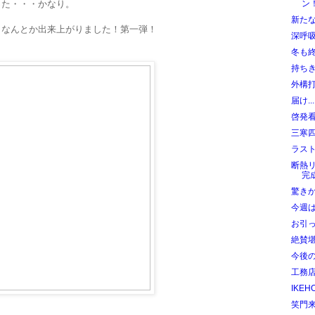
った・・・かなり。
ン
新た
らなんとか出来上がりました！第一弾！
深呼
冬も
持ち
外構
届け..
啓発
三寒
ラス
断熱
完
驚き
今週
お引
絶賛
今後のE
工務店
IKEH
笑門来