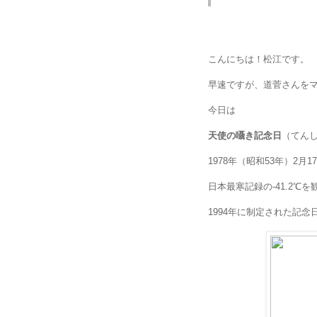
こんにちは！松江です。
早速ですが、道菅さんを
今日は
天使の囁き記念日
（てん
1978年（昭和53年）2
日本最寒記録の-41.2℃
1994年に制定された記