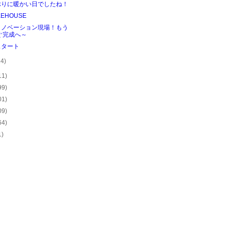
ぶりに暖かい日でしたね！
KEHOUSE
リノベーション現場！もう
ぐ完成へ～
スタート
24)
11)
99)
01)
09)
64)
1)