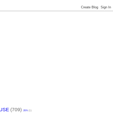
USE
(709)
JBN
(1)