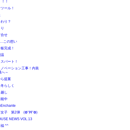
！！！
なツール！
吸
終わり？
きり
打合せ
.....この想い
看板完成！
四温
トスパート！
リノベーション工事！内装
成へ～
から提案
は冬らしく
っ越し
堪能中
nchante
女子 第2弾 (✿˘艸˘✿)
OUSE NEWS VOL.13
福 ^^