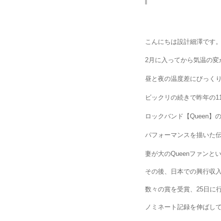
こんにちは設計細澤です
月に入ってから気温の変
2
昼と夜の温度差にびっく
ビックリの続きで昨年の
1
ロックバンド【
】
Queen
パフォーマンスを描いた
妻が大の
ファンと
Queen
その後、日本での興行収
数々の賞を受賞、
25
日に
ノミネート記録を伸ばし