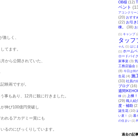
OB様
(12)
ベント
(1
アコンクリー
(20)
おすす
(22)
お引き
。
棟。
(38)
お
(1)
キャンプ
(
が激しく、
タッフ
ゃん
(1)
はじ
りしてます。
ホームペ
(1)
ロードバイ
月から公開されていた、
1
家事楽
(3)
気
工務店協会
(
(8)
今日は何
の
施
生花
(4)
(33)
社員の
伝記映画ですが。
ブログ
(16)
週間IKEHO
いう事もあり、
12
月に観に行きました。
上棟！
棟
(2)
(29)
職人紹
度・補助
(2
入が伸び
100
億円突破し
誕生花
(10)
暮
い夏！
(2)
行われるアカデミー賞にも
の住まい
(1)
ているのにびっくりしています。
過去の記