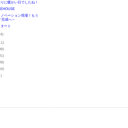
ぶりに暖かい日でしたね！
KEHOUSE
リノベーション現場！もう
ぐ完成へ～
スタート
24)
11)
99)
01)
09)
64)
1)