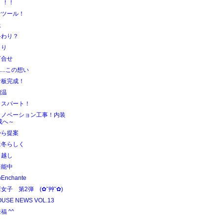
！！！
なツール！
吸
終わり？
きり
打合せ
.....この想い
看板完成！
四温
トスパート！
リノベーション工事！内装
成へ～
から提案
は冬らしく
っ越し
堪能中
nchante
女子 第2弾 (✿˘艸˘✿)
OUSE NEWS VOL.13
福 ^^