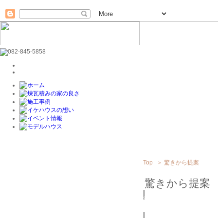
Top
＞
驚きから提案
驚きから提案
2019
2/12
(火)