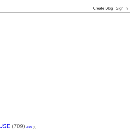
USE
(709)
JBN
(1)