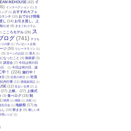
イ
TEAM IKEHOUSE
(42)
35)
インスペクション
(1)
エ
おすすめカフェ
ニング
(1)
おでかけ情報
めランチ
(10)
渡し
(14)
お引き渡し。上
知らせ
(8)
きまぐれコラム
ス
こころモデル
(26)
2)
ブログ
(741)
チコち
まりの家
(1)
プレゼント企画
ージ
(50)
リレーマラソン
(1)
ク
(5)
ローンのお話
(2)
愛犬
(1)
になったこと
(4)
御挨拶
(3)
4)
講習会
(7)
今日は何の日
今日は何の日、誕
の日、
(1)
工中！
(224)
施行中！
社長
休日
(3)
社長の休日
(2)
社内行事
(11)
酒場放浪記
(1)
USE
(12)
住まいる博
(2)
上
(27)
上棟。
(27)
上棟式
食べログ
(18)
制
介
(3)
1)
晴男
(1)
掃除
(1)
大蛇
(1)
地鎮祭
(17)
誕生日会
(1)
熱
らし
(10)
餅まき
(5)
優しい木
料理レシピ
(2)
事