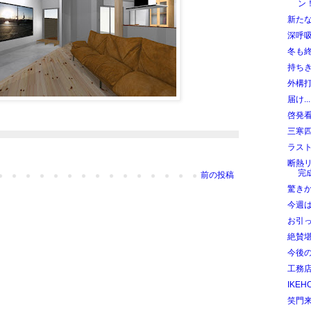
ン
新た
深呼
冬も
持ち
外構
届け..
啓発
三寒
ラス
断熱
完
前の投稿
驚き
今週
お引
絶賛
今後のE
工務店
IKEH
笑門来