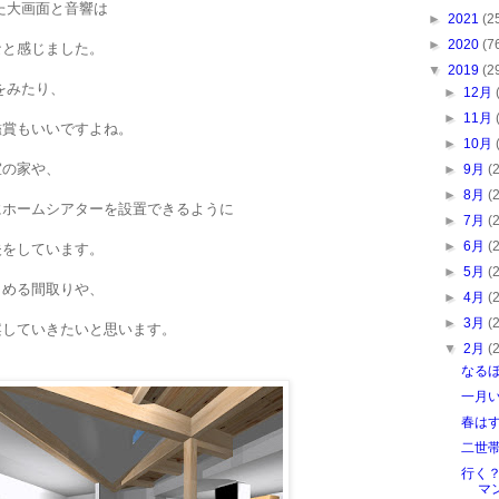
た大画面と音響は
►
2021
(2
►
2020
(7
なと感じました。
▼
2019
(2
をみたり、
►
12月
►
11月
鑑賞もいいですよね
。
►
10月
室の家や、
►
9月
(
►
8月
(
にホームシアターを設置できるように
►
7月
(
►
6月
(
夫をしています。
►
5月
(
しめる間取りや、
►
4月
(
►
3月
(
案していきたいと思います。
▼
2月
(
なる
一月
春は
二世
行く
マ