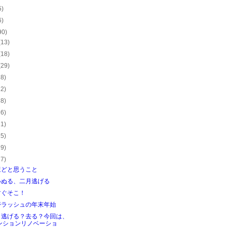
5)
6)
90)
(13)
(18)
(29)
28)
22)
28)
26)
21)
25)
29)
27)
ほどと思うこと
いぬる、二月逃げる
すぐそこ！
帯ラッシュの年末年始
？逃げる？去る？今回は、
ンションリノベーショ