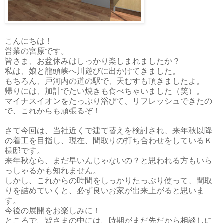
こんにちは！
営業の宮原です。
皆さま、お盆休みはしっかり楽しまれましたか？
私は、娘と龍頭峡へ川遊びに出かけてきました。
もちろん、戸河内の道の駅で、天むすも頂きましたよ。
帰りには、加計でたい焼きも食べちゃいました（笑）。
マイナスイオンをたっぷり浴びて、リフレッシュできたの
で、これからも頑張るぞ！
さて今回は、当社近くで建て替えを検討され、来年秋以降
の着工を目指し、現在、間取りの打ち合わせをしているＫ
様邸です。
来年秋なら、まだ早いんじゃないの？と思われる方もいら
っしゃるかも知れません。
しかし、これからの時間をしっかりたっぷり使って、間取
りを詰めていくと、必ず良いお家が出来上がると思いま
す。
今後の展開をお楽しみに！
ところで、皆さまの中には、時期がまだ先だから相談しに