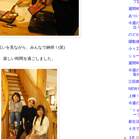
プ
週間I
あつ
今週
位
のど
躍動
互いを見ながら、みんなで納得！
(
笑
)
小々
ショ
楽しい時間を過ごしました。
週間I
今週
取
江田
NEW 
上棟
今週
「ｔ
ー
新生
４月
►
3月
(