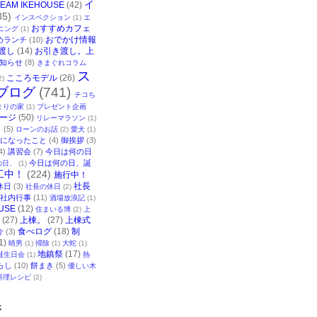
イ
TEAM IKEHOUSE
(42)
35)
インスペクション
(1)
エ
おすすめカフェ
ニング
(1)
おでかけ情報
めランチ
(10)
渡し
(14)
お引き渡し。上
知らせ
(8)
きまぐれコラム
ス
こころモデル
(26)
2)
ブログ
(741)
チコち
まりの家
(1)
プレゼント企画
ージ
(50)
リレーマラソン
(1)
ク
(5)
ローンのお話
(2)
愛犬
(1)
になったこと
(4)
御挨拶
(3)
4)
講習会
(7)
今日は何の日
今日は何の日、誕
の日、
(1)
工中！
(224)
施行中！
社長
休日
(3)
社長の休日
(2)
社内行事
(11)
酒場放浪記
(1)
USE
(12)
住まいる博
(2)
上
(27)
上棟。
(27)
上棟式
食べログ
(18)
制
介
(3)
1)
晴男
(1)
掃除
(1)
大蛇
(1)
地鎮祭
(17)
誕生日会
(1)
熱
らし
(10)
餅まき
(5)
優しい木
料理レシピ
(2)
事