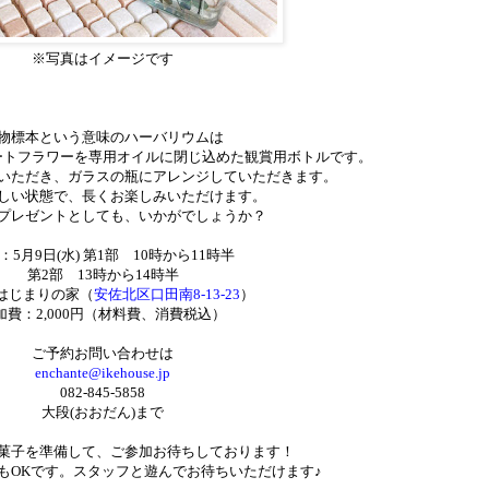
※写真はイメージです
物標本という意味のハーバリウムは
ートフラワーを専用オイルに閉じ込めた観賞用ボトルです。
いただき、ガラスの瓶にアレンジしていただきます。
しい状態で、長くお楽しみいただけます。
プレゼントとしても、いかがでしょうか？
：
5
月
9
日
(
水
)
第
1
部
10
時から
11
時半
第
2
部
13
時から
14
時半
はじまりの家（
安佐北区口田南
8-13-23
）
加費：
2,000
円（材料費、消費税込）
ご予約お問い合わせは
enchante@ikehouse.jp
082-845-5858
大段
(
おおだん
)
まで
菓子を準備して、ご参加お待ちしております！
も
OK
です。スタッフと遊んでお待ちいただけます
♪