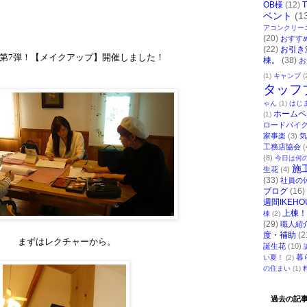
OB様
(12)
ベント
(1
アコンクリー
(20)
おすす
(22)
お引き
第
7
弾！【メイクアップ】開催しました！
棟。
(38)
お
(1)
キャンプ
(
タッフ
ゃん
(1)
はじ
ホームペ
(1)
ロードバイ
家事楽
(3)
気
工務店協会
(
(8)
今日は何
施
生花
(4)
(33)
社員の
ブログ
(16)
週間IKEHO
上棟！
棟
(2)
(29)
職人紹
度・補助
(2
まずはレクチャーから。
誕生花
(10)
暮
い夏！
(2)
の住まい
(1)
過去の記