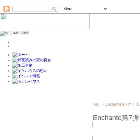
Top
＞
Enchante第7弾
Enchante
2018
4/23
(月)