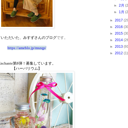
►
2月
(
►
1月
(
►
2017
(2
►
2016
(3
►
2015
(3
ていただいた、みすずさんのブログ
です。
►
2014
(2
►
2013
(9
https://ameblo.jp/mszqp/
►
2012
(1)
nchante
第
8
弾！募集しています。
【ハーバリウム】