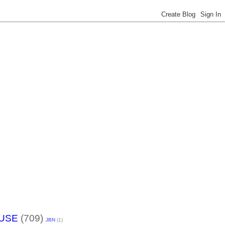
USE
(709)
JBN
(1)