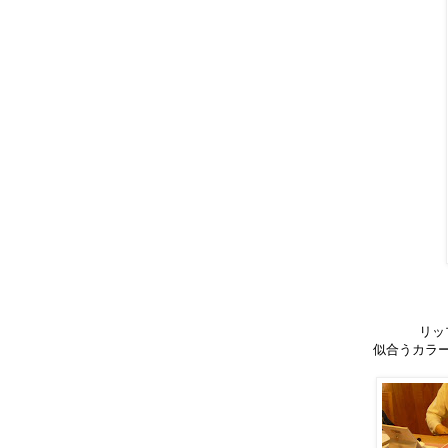
リッ
似合うカラ