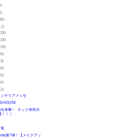
5)
6)
90)
11)
(28)
(28)
(28)
28)
23)
28)
30)
26)
22)
インテリアメッセ
KEHOUSE
の出来事~ テック幸和大
躍！！！
！
対策
hante第7弾！【メイクアッ