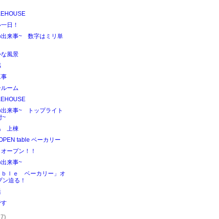
】
KEHOUSE
い一日！
の出来事~ 数字はミリ単
！
かな風景
感
工事
ールーム
KEHOUSE
の出来事~ トップライト
付~
島 上棟
OPEN table ベーカリー
！オープン！！
の出来事~
ａｂｌｅ ベーカリー」オ
プン迫る！
活
です
27)