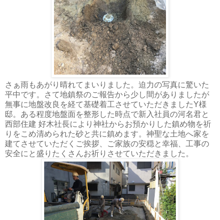
さぁ雨もあがり晴れてまいりました。迫力の写真に驚いた
平中です。さて地鎮祭のご報告から少し間がありましたが
無事に地盤改良を経て基礎着工させていただきましたY様
邸。ある程度地盤面を整形した時点で新入社員の河名君と
西部住建 好木社長により神社からお預かりした鎮め物を祈
りをこめ清められた砂と共に鎮めます。神聖な土地へ家を
建てさせていただくご挨拶、ご家族の安穏と幸福、工事の
安全にと盛りたくさんお祈りさせていただきました。