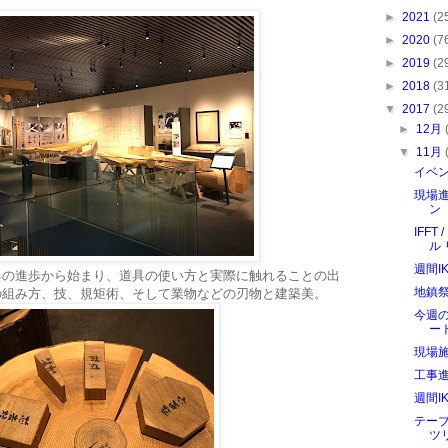
►
2021
(2
►
2020
(7
►
2019
(2
►
2018
(3
▼
2017
(2
►
12月
▼
11月
イベ
現場
ン
IFF
ル
週間I
具の進歩から始まり、道具の使い方と実際に触れることの出
地鎮
の組み方、技、規矩術、そして業物などの刃物と建築美。
今週
ー
現場
工事
週間I
テー
ツ