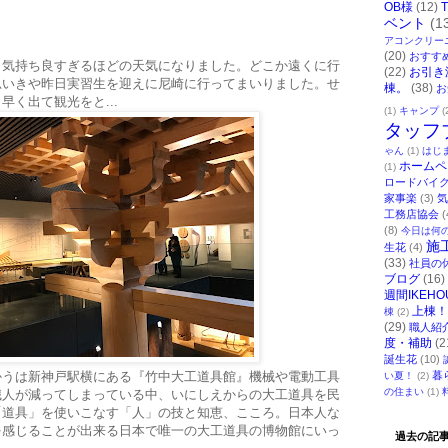
OB様
(12)
ベント
(1
アコンクリー
(20)
おすす
ら気持ち良すぎるほどの天気になりました。どこか遠くに行
(22)
お引き
思いきや昨日実習生を迎えに尼崎に行ってまいりました。せ
棟。
(38)
お
く出て観光をと...
(1)
キャンプ
(
タッフ
ゃん
(1)
はじ
ホームペ
(1)
ロードバイ
家事楽
(3)
気
工務店協会
(
(8)
今日は何
施
生花
(4)
(33)
社員の
ブログ
(16)
週間IKEHO
上棟！
棟
(2)
(29)
職人紹
度・補助
(2
誕生花
(10)
かうは新神戸駅横にある『竹中大工道具館』機械や電動工具
暮
い夏！
(2)
の住まい
(1)
職人が減ってしまっている中、いにしえからの大工道具を民
「道具」を使いこなす「人」の技と知恵、こころ。日本人な
を感じることが出来る日本で唯一の大工道具の博物館にいっ
過去の記