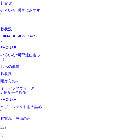
～打合せ
のいろいろ~暖炉におすす
？
進捗状況
SHIMA DESIGN DAYS
17
KEHOUSE
のいろいろ~可部連山走っ
ぞ！
渡しへの準備
進捗状況
測定からの～
ライトアップウォーク
17 博多千年煌夜
KEHOUSE
期のプロジェクトも大詰め
す
進捗状況 中山の家
(22)
22)