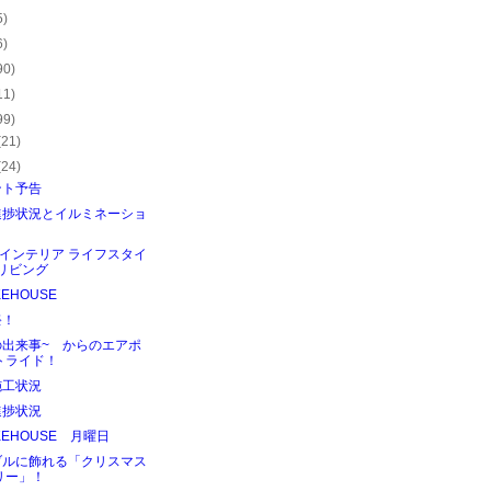
5)
6)
90)
11)
99)
(21)
(24)
ント予告
進捗状況とイルミネーショ
T / インテリア ライフスタイ
 リビング
KEHOUSE
祭！
の出来事~ からのエアポ
トライド！
施工状況
進捗状況
KEHOUSE 月曜日
ブルに飾れる「クリスマス
リー」！