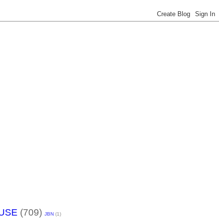
USE
(709)
JBN
(1)