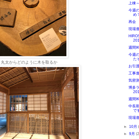
上棟
今週
め
再会
現場
HIRO
20
週間I
今週
た
丸太からどのように木を取るか
お引
工事
気密
博多
20
週間I
中長
で
現場
►
10月
►
9月
(