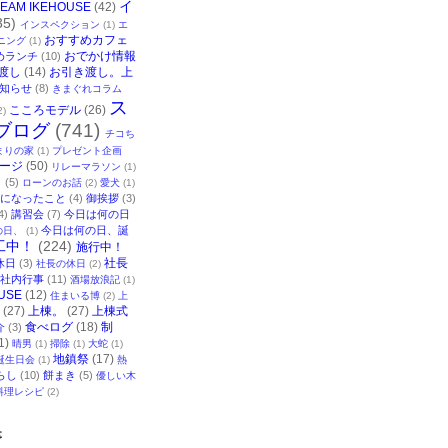
イ
TEAM IKEHOUSE
(42)
35)
インスペクション
(1)
エ
おすすめカフェ
ニング
(1)
おでかけ情報
めランチ
(10)
渡し
(14)
お引き渡し。上
知らせ
(8)
きまぐれコラム
ス
こころモデル
(26)
2)
ブログ
(741)
チコち
まりの家
(1)
プレゼント企画
ージ
(50)
リレーマラソン
(1)
ク
(5)
ローンのお話
(2)
愛犬
(1)
になったこと
(4)
御挨拶
(3)
4)
講習会
(7)
今日は何の日
今日は何の日、誕
の日、
(1)
工中！
(224)
施行中！
社長
休日
(3)
社長の休日
(2)
社内行事
(11)
酒場放浪記
(1)
USE
(12)
住まいる博
(2)
上
(27)
上棟。
(27)
上棟式
食べログ
(18)
制
介
(3)
1)
晴男
(1)
掃除
(1)
大蛇
(1)
地鎮祭
(17)
誕生日会
(1)
熱
らし
(10)
餅まき
(5)
優しい木
料理レシピ
(2)
事