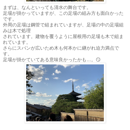
まずは、なんといっても清水の舞台です。
足場が掛かっていますが、この足場の組み方も面白かった
です。
外周の足場は鋼管で組まれていますが、足場の中の足場組
みは木で処理
されています。建物を覆うように屋根用の足場も木で組ま
れています。
さらにスパンが広いため木も何本かに継がれ迫力満点で
す。
足場が掛かていてある意味良かったかも…。😏