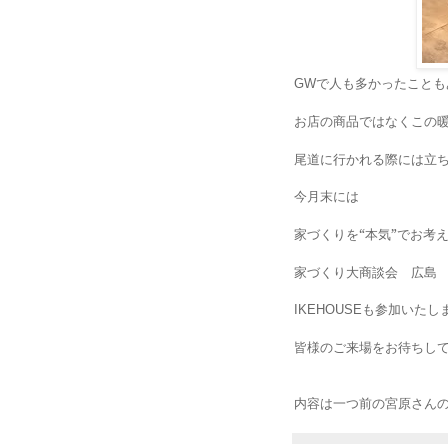
で人も多かったことも
GW
お店の商品ではなくこの
尾道に行かれる際には立
今月末には
家づくりを“本気”でお考
家づくり大商談会 広
も参加いたし
IKEHOUSE
皆様のご来場をお待ちし
内容は一つ前の宮原さん