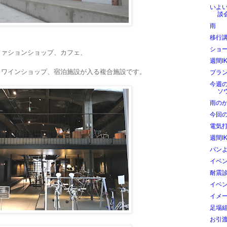
いよ
談
雨
移行
ショ
ファションショップ、カフェ、
週間I
、ワインショップ、宿泊施設が入る
複合施設です。
プラ
今週
ソ
雨の
今回
電気
週間I
パン
イベ
耐震
イベ
イメ
足場
お引