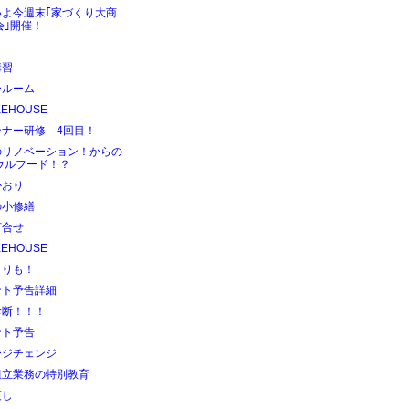
いよ今週末｢家づくり大商
会｣開催！
講習
ールーム
KEHOUSE
ンナー研修 4回目！
のリノベーション！からの
ウルフード！？
かおり
の小修繕
打合せ
KEHOUSE
よりも！
ント予告詳細
診断！！！
ント予告
ージチェンジ
組立業務の特別教育
渡し