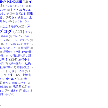
イ
TEAM IKEHOUSE
(42)
35)
インスペクション
(1)
エ
おすすめカフェ
ニング
(1)
おでかけ情報
めランチ
(10)
渡し
(14)
お引き渡し。上
知らせ
(8)
きまぐれコラム
ス
こころモデル
(26)
2)
ブログ
(741)
チコち
まりの家
(1)
プレゼント企画
ージ
(50)
リレーマラソン
(1)
ク
(5)
ローンのお話
(2)
愛犬
(1)
になったこと
(4)
御挨拶
(3)
4)
講習会
(7)
今日は何の日
今日は何の日、誕
の日、
(1)
工中！
(224)
施行中！
社長
休日
(3)
社長の休日
(2)
社内行事
(11)
酒場放浪記
(1)
USE
(12)
住まいる博
(2)
上
(27)
上棟。
(27)
上棟式
食べログ
(18)
制
介
(3)
1)
晴男
(1)
掃除
(1)
大蛇
(1)
地鎮祭
(17)
誕生日会
(1)
熱
らし
(10)
餅まき
(5)
優しい木
料理レシピ
(2)
事