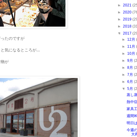
►
2021
(2
►
2020
(7
►
2019
(2
►
2018
(3
▼
2017
(2
寄ったのですが
►
12月
►
11月
ろと気になるところが…
►
10月
►
9月
(
建物が
►
8月
(
►
7月
(
►
6月
(
▼
5月
(
蒸し蒸
熱中
家具
週間I
明日
今週
大