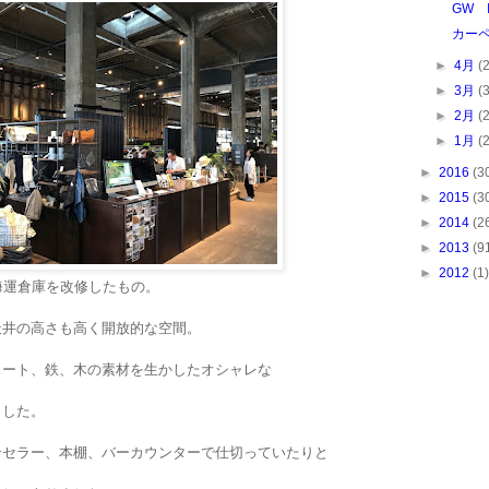
GW 
カー
►
4月
(
►
3月
(
►
2月
(
►
1月
(
►
2016
(3
►
2015
(3
►
2014
(2
►
2013
(9
►
2012
(1)
海運倉庫を改修したもの。
天井の高さも高く開放的な空間。
リート、鉄、木の素材を生かしたオシャレな
ました。
ンセラー、本棚、バーカウンターで仕切っていたりと