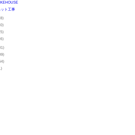
IKEHOUSE
ペット工事
28)
30)
25)
26)
01)
09)
64)
1)