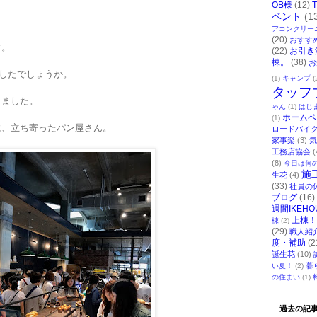
OB様
(12)
ベント
(1
アコンクリー
(20)
おすす
す。
(22)
お引き
棟。
(38)
お
したでしょうか。
(1)
キャンプ
(
タッフ
きました。
ゃん
(1)
はじ
ホームペ
(1)
に、立ち寄ったパン屋さん。
ロードバイ
家事楽
(3)
気
工務店協会
(
(8)
今日は何
施
生花
(4)
(33)
社員の
ブログ
(16)
週間IKEHO
上棟！
棟
(2)
(29)
職人紹
度・補助
(2
誕生花
(10)
暮
い夏！
(2)
の住まい
(1)
過去の記