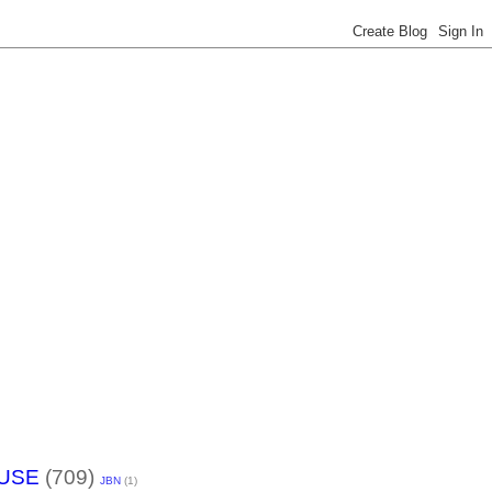
USE
(709)
JBN
(1)