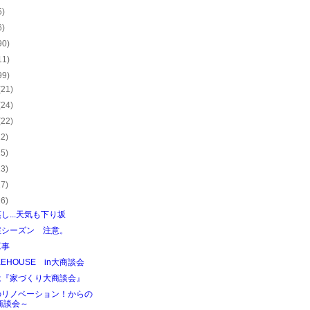
5)
6)
90)
11)
99)
(21)
(24)
(22)
22)
25)
23)
27)
26)
し...天気も下り坂
症シーズン 注意。
工事
KEHOUSE in大商談会
は『家づくり大商談会』
のリノベーション！からの
商談会～