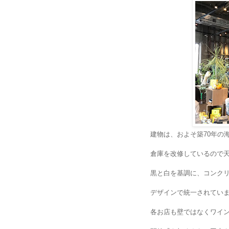
建物は、およそ築
年の
70
倉庫を改修しているので
黒と白を基調に、コンク
デザインで統一されてい
各お店も壁ではなくワイ