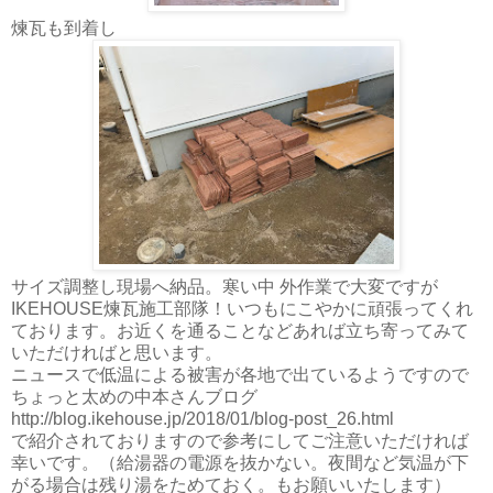
煉瓦も到着し
サイズ調整し現場へ納品。寒い中 外作業で大変ですが
IKEHOUSE煉瓦施工部隊！いつもにこやかに頑張ってくれ
ております。お近くを通ることなどあれば立ち寄ってみて
いただければと思います。
ニュースで低温による被害が各地で出ているようですので
ちょっと太めの中本さんブログ
http://blog.ikehouse.jp/2018/01/blog-post_26.html
で紹介されておりますので参考にしてご注意いただければ
幸いです。（給湯器の電源を抜かない。夜間など気温が下
がる場合は残り湯をためておく。もお願いいたします）