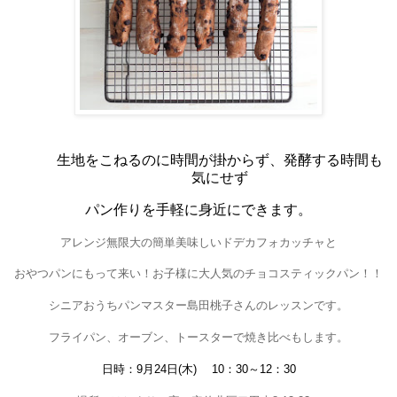
生地をこねるのに時間が掛からず、発酵する時間も
気にせず
パン作りを手軽に身近にできます。
アレンジ無限大の簡単美味しいドデカフォカッチャと
おやつパンにもって来い！お子様に大人気のチョコスティックパン！！
シニアおうちパンマスター島田桃子さんのレッスンです。
フライパン、オーブン、トースターで焼き比べもします。
日時：
9
月
24
日
(
木
)
10
：
30
～
12
：
30