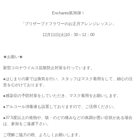
Enchante
第
36
弾！
「プリザーブドフラワーのお正月アレンジレッスン」
12
月
11
日
(
火
)10
：
30
～
12
：
00
★お願い★
新型コロナウイルス拡散防止対策を行っています。
●はじまりの家では換気を行い、スタッフはマスク着用をして、細心の注
意を心がけております。
●感染症の予防対策をしていただき、マスク着用をお願いします。
●アルコール消毒液も設置しておりますので、ご活用ください。
●
37.5
度以上の発熱や、咳・のどの痛みなどの体調が悪い症状がある場合
は、参加をご遠慮下さい。
ご理解ご協力の程、よろしくお願いします。