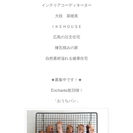
インテリアコーディネーター
大段 菜穂美
ＩＫＥＨＯＵＳＥ
広島の注文住宅
煉瓦積みの家
自然素材溢れる健康住宅
★募集中です！★
Enchante
第
33
弾！
「おうちパン」