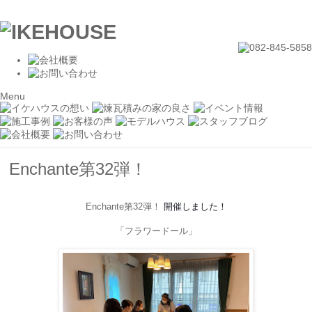
Menu
Enchante第32弾！
Enchante
第
32
弾！
開催しました！
「フラワードール」