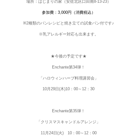
場所：はじまりの家（安佐北区口田南
8-13-23
）
参加費：
3,000
円（消費税込）
※
2
種類のパンレシピと焼き立ての試食パン付です♪
※乳アレルギー対応も出来ます。
★今後の予定です★
Enchante
第
34
弾！
「ハロウィンハーブ料理講習会」
10
月
29
日
(
木
)10
：
00
～
12
：
30
Enchante
第
35
弾！
「クリスマスキャンドル
アレンジ」
11
月
24
日
(
火
)
10
：
00
～
12
：
00