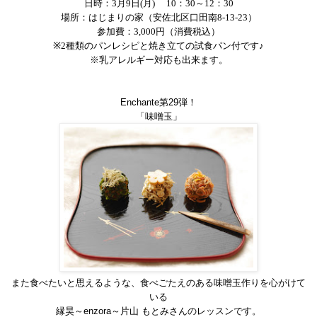
日時：
3
月
9
日
(
月
)
10
：
30
～
12
：
30
場所：はじまりの家（安佐北区口田南
8-13-23
）
参加費：
3,000
円（消費税込）
※
2
種類のパンレシピと焼き立ての試食パン付です♪
※乳アレルギー対応も出来ます。
Enchante
第
29
弾！
「味噌玉」
また食べたいと思えるような、食べごたえのある味噌玉作りを心がけて
いる
縁昊～
enzora
～片山 もとみさん
のレッスンです。