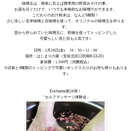
味噌玉は、簡単に言えば携帯用の即席みそ汁の事。
お湯を注ぐだけで、いつでも本格的なお味噌汁ができます。
こだわりの出汁粉末は、なんと
5
種類！
少し珍しい玄米味噌と豆味噌を使って、オリジナルの味噌玉を作りま
す。
昔から作られていた味噌玉に、乾物を使ってトッピングした
可愛らしい見た目も人気です♪
日時：
2
月
28
日
(
金
)
10
：
30
～
12
：
00
場所：はじまりの家（安佐北区口田南
8-13-23
）
参加費：
1,500
円（消費税込）
※試食と
4
種類のトッピングで可愛いボックス入りの
お持ち帰りもありま
す♪
Enchante
第
28
弾！
「
セルフマッサージ体験会
」