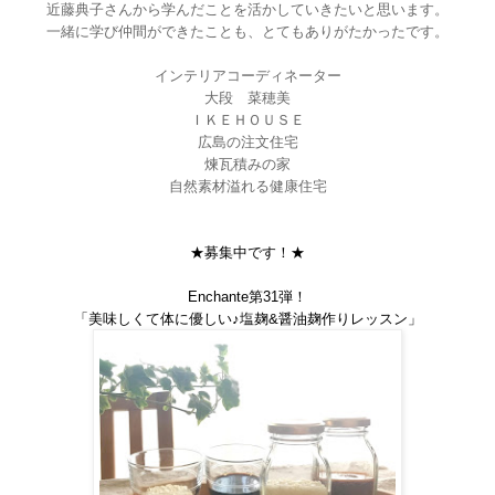
近藤典子さんから学んだことを活かしていきたいと思います。
一緒に学び仲間ができたことも、とてもありがたかったです。
インテリアコーディネーター
大段 菜穂美
ＩＫＥＨＯＵＳＥ
広島の注文住宅
煉瓦積みの家
自然素材溢れる健康住宅
★
募集中です！★
Enchante
第
31
弾！
「
美味しくて体に優しい♪塩麹
&
醤油麹作りレッスン
」