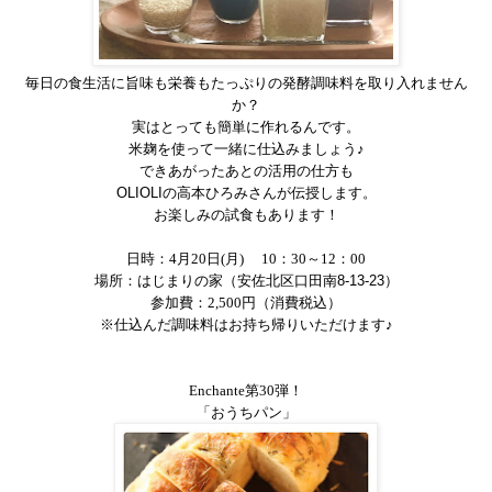
毎日の食生活に旨味も栄養もたっぷりの発酵調味料を取り入れません
か？
実はとっても簡単に作れるんです。
米麹を使って一緒に仕込みましょう♪
できあがったあとの活用の仕方も
OLIOLI
の高本ひろみさんが
伝授します。
お楽しみの試食もあります！
日時：
4
月
20
日
(
月
)
10
：
30
～
12
：
00
場所：はじまりの家（安佐北区口田南
8-13-23
）
参加費：
2,500
円（消費税込）
※
仕込んだ調味料はお持ち帰りいただけます
♪
Enchante
第
30
弾！
「おうちパン」