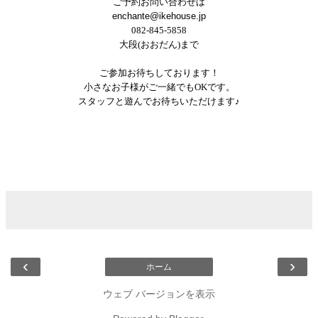
ご予約お問い合わせは
enchante@ikehouse.jp
082-845-5858
大段
(
おおだん
)
まで
ご参加お待ちしております！
小さなお子様がご一緒でも
OK
です。
スタッフと遊んでお待ちいただけます♪
‹
›
ホーム
ウェブ バージョンを表示