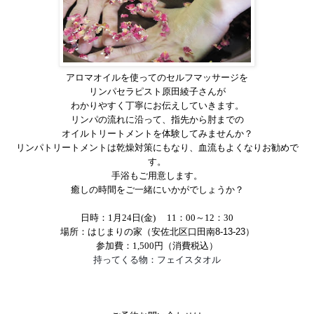
アロマオイルを使ってのセルフマッサージを
リンパセラピスト
原田綾子さんが
わかりやすく丁寧にお伝えしていきます。
リンパの流れに沿って、指先から肘までの
オイルトリートメントを体験してみませんか？
リンパトリートメントは乾燥対策にもなり、血流もよくなりお勧めで
す。
手浴もご用意します。
癒しの時間をご一緒にいかがでしょうか？
日時：
1
月
24
日
(
金
)
11
：
00
～
12
：
30
場所：はじまりの家（安佐北区口田南
8-13-23
）
参加費：
1,500
円（消費税込）
持ってくる物：フェイスタオル