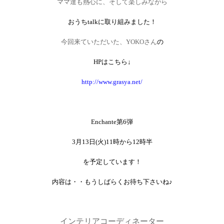
ママ達も熱心に、そして楽しみながら
おうち
talk
に取り組みました！
今回来ていただいた、
YOKO
さん
の
HP
はこちら↓
http://www.grasya.net/
Enchante
第
6
弾
3
月
13
日
(
火
)11
時から
12
時半
を予定しています！
内容は・・もうしばらくお待ち下さいね♪
インテリアコーディネーター