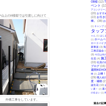
OB様
(12)
ベント
(1
アコンクリー
(20)
おすす
中山上の
H
様邸では引渡しに向けて
(22)
お引き
棟。
(38)
お
(1)
キャンプ
(
タッフ
ゃん
(1)
はじ
ホームペ
(1)
ロードバイ
家事楽
(3)
気
工務店協会
(
(8)
今日は何
施
生花
(4)
(33)
社員の
ブログ
(16)
週間IKEHO
上棟！
棟
(2)
(29)
職人紹
度・補助
(2
誕生花
(10)
暮
い夏！
(2)
の住まい
(1)
外構工事をしています。
過去の記