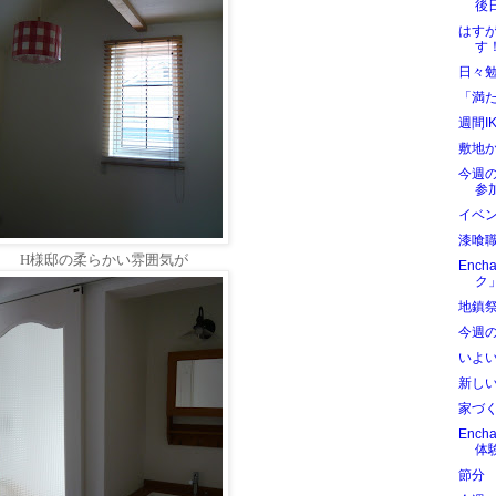
後日
はす
す
日々
「満
週間I
敷地
今週
参加
イベ
漆喰
H
様邸の柔らかい雰囲気が
Enc
ク
地鎮
今週
いよ
新し
家づ
Ench
体
節分