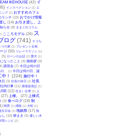
イ
TEAM IKEHOUSE
(42)
35)
インスペクション
(1)
エ
おすすめカフェ
ニング
(1)
おでかけ情報
めランチ
(10)
渡し
(14)
お引き渡し。上
知らせ
(8)
きまぐれコラム
ス
こころモデル
(26)
2)
ブログ
(741)
チコち
まりの家
(1)
プレゼント企画
ージ
(50)
リレーマラソン
(1)
ク
(5)
ローンのお話
(2)
愛犬
(1)
になったこと
(4)
御挨拶
(3)
4)
講習会
(7)
今日は何の日
今日は何の日、誕
の日、
(1)
工中！
(224)
施行中！
社長
休日
(3)
社長の休日
(2)
社内行事
(11)
酒場放浪記
(1)
USE
(12)
住まいる博
(2)
上
(27)
上棟。
(27)
上棟式
食べログ
(18)
制
介
(3)
1)
晴男
(1)
掃除
(1)
大蛇
(1)
地鎮祭
(17)
誕生日会
(1)
熱
らし
(10)
餅まき
(5)
優しい木
料理レシピ
(2)
事