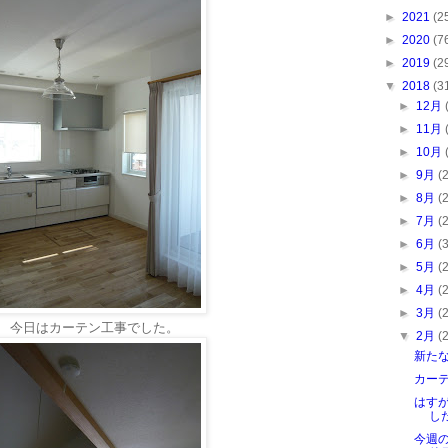
►
2021
(2
►
2020
(7
►
2019
(2
▼
2018
(3
►
12月
►
11月
►
10月
►
9月
(
►
8月
(
►
7月
(
►
6月
(
►
5月
(
►
4月
(
►
3月
(
今日はカーテン工事でした。
▼
2月
(
新た
カー
はす
し
今週の