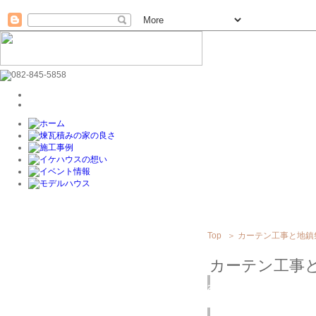
Top
＞
カーテン工事と地鎮
カーテン工事
2018
2/26
(月)