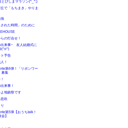
とびしまマラソン(^_^;)
が丘で「もちまき」やりま
！
勉強
たされた時間」のために
KEHOUSE
からの打合せ！
の出来事~ 友人結婚式に
(^o^)
ント予告
職人！
hante第6弾！「リボンワー
」募集
祭！
の出来事！
いよ地鎮祭です
い息吹
くり
ante第5弾【おうちtalk！
験会】