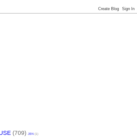
USE
(709)
JBN
(1)