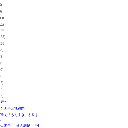
5)
6)
90)
11)
(28)
(28)
(28)
28)
23)
28)
30)
26)
22)
27)
22)
な匠へ
テン工事と地鎮祭
が丘で「もちまき」やりま
た！
出来事~ 建具調整~ 明